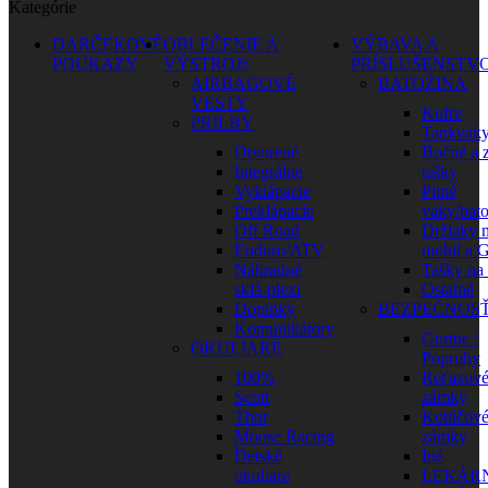
Kategórie
DARČEKOVÉ
OBLEČENIE A
VÝBAVA A
POUKAZY
VÝSTROJ
PRÍSLUŠENSTV
AIRBAGOVÉ
BATOŽINA
VESTY
Kufre
PRILBY
Tankvak
Otvorené
Bočné a 
Integrálne
tašky
Vyklápacie
Pitné
Preklápacie
vaky/bat
Off Road
Držiaky 
Enduro/ATV
mobil a 
Náhradné
Tašky na
sklá-plexi
Ostatné
Doplnky
BEZPEČNOS
Komunikátory
Gurtne /
OKULIARE
Popruhy
100%
Reťazov
Scott
zámky
Thor
Kotúčov
Moose Racing
zámky
Detské
Iné
okuliare
LEKÁR