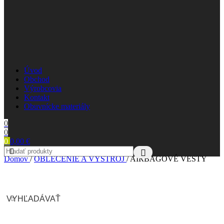
Úvod
Obchod
Výrobcovia
Kontakt
Obuvnícke materiály
0
0
0
0,00
€
Domov
/
OBLEČENIE A VÝSTROJ
/
AIRBAGOVÉ VESTY
VYHĽADÁVAŤ