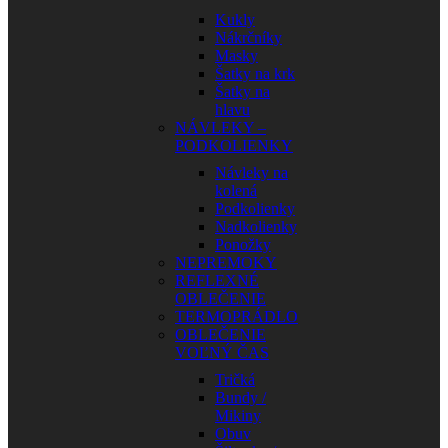
Kukly
Nákrčníky
Masky
Šatky na krk
Šatky na
hlavu
NÁVLEKY –
PODKOLIENKY
Návleky na
kolená
Podkolienky
Nadkolienky
Ponožky
NEPREMOKY
REFLEXNÉ
OBLEČENIE
TERMOPRÁDLO
OBLEČENIE
VOĽNÝ ČAS
Tričká
Bundy /
Mikiny
Obuv