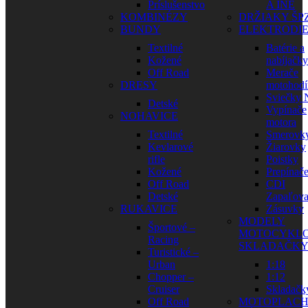
Príslušenstvo
A INÉ
KOMBINÉZY
DRŽIAKY ŠP
BUNDY
ELEKTRODI
Textilné
Batérie a
Kožené
nabíjačky
Off Road
Merače
DRESY
motohodí
Sviečky
Detské
Vypínače
NOHAVICE
motora
Textilné
Smerovk
Kevlarové
Žiarovky
rifle
Poistky
Kožené
Prepínač
Off Road
CDI
Detské
Zapaľova
RUKAVICE
Zásuvky
MODELY
Športové –
MOTOCYKLO
Racing
SKLADAČK
Turistické –
Urban
1:18
Chopper –
1:12
Cruiser
Skladačk
Off Road
MOTOPLAC