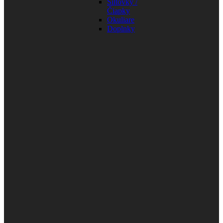
Šiltovky /
Čiapky
Okuliare
Doplnky