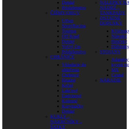
Detské
NÁLEPKY N
Príslušenstvo
NÁDRŽ –
ČIŽMY/OBUV
TANKPADY
OSTATNÉ
Urban
DOPLNKY
Sport/Racing
Touring
Kľúčenk
Off Road
Nálepky
Detské
Hrnčeky
Voľný čas
Dáždnik
Príslušenstvo
STOJANY
CHRÁNIČE
Adaptéry
Vkladacie do
kyvnú vid
oblečenia
MX
Chrbtové
Cestné
Hrudné
NÁRADIE
Krčné
Lakťové
Ľadvinové
Kolenné
Korytnačky
Detské
KUKLY –
NÁKRČNÍKY –
ŠATKY