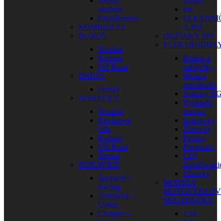
Detské
zámky
okuliare
Iné
Príslušenstvo
LEKÁRNI
KOMBINÉZY
A INÉ
BUNDY
DRŽIAKY ŠPZ
ELEKTRODIEL
Textilné
Kožené
Batérie a
Off Road
nabíjačky
DRESY
Merače
motohodín
Detské
Sviečky N
NOHAVICE
Vypínače
Textilné
motora
Kevlarové
Smerovky
rifle
Žiarovky
Kožené
Poistky
Off Road
Prepínače
Detské
CDI
RUKAVICE
Zapaľovani
Zásuvky
Športové –
MODELY
Racing
MOTOCYKLOV
Turistické –
SKLADAČKY
Urban
Chopper –
1:18