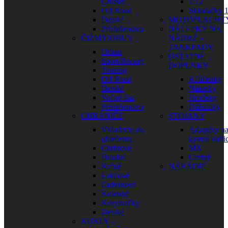
Cruiser
1:12
Off Road
Skladačky 1
Detské
MOTOPLACHT
Príslušenstvo
NÁLEPKY NA
ČIŽMY/OBUV
NÁDRŽ –
TANKPADY
Urban
OSTATNÉ
Sport/Racing
DOPLNKY
Touring
Off Road
Kľúčenky
Detské
Nálepky
Voľný čas
Hrnčeky
Príslušenstvo
Dáždniky
CHRÁNIČE
STOJANY
Vkladacie do
Adaptéry n
oblečenia
kyvnú vidli
Chrbtové
MX
Hrudné
Cestné
Krčné
NÁRADIE
Lakťové
Ľadvinové
Kolenné
Korytnačky
Detské
KUKLY –