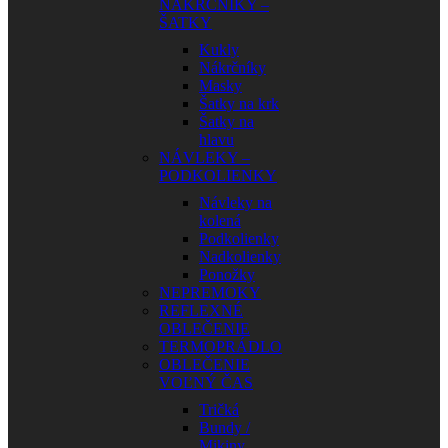
NÁKRČNÍKY –
ŠATKY
Kukly
Nákrčníky
Masky
Šatky na krk
Šatky na
hlavu
NÁVLEKY –
PODKOLIENKY
Návleky na
kolená
Podkolienky
Nadkolienky
Ponožky
NEPREMOKY
REFLEXNÉ
OBLEČENIE
TERMOPRÁDLO
OBLEČENIE
VOĽNÝ ČAS
Tričká
Bundy /
Mikiny