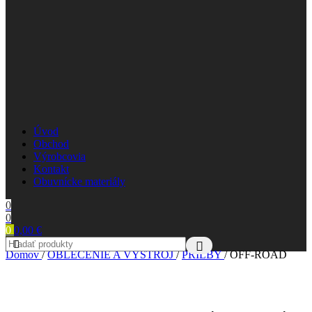
Úvod
Obchod
Výrobcovia
Kontakt
Obuvnícke materiály
0
0
0
0,00
€
Domov
/
OBLEČENIE A VÝSTROJ
/
PRILBY
/
OFF-ROAD