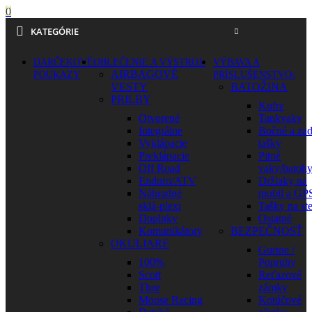
0
KATEGÓRIE
DARČEKOVÉ
OBLEČENIE A VÝSTROJ
VÝBAVA A
AIRBAGOVÉ
POUKAZY
PRÍSLUŠENSTVO
VESTY
BATOŽINA
PRILBY
Kufre
Otvorené
Tankvaky
Integrálne
Bočné a za
Vyklápacie
tašky
Preklápacie
Pitné
Off Road
vaky/batoh
Enduro/ATV
Držiaky na
Náhradné
mobil a GP
sklá-plexi
Tašky na st
Doplnky
Ostatné
Komunikátory
BEZPEČNOSŤ
OKULIARE
Gurtne /
100%
Popruhy
Scott
Reťazové
Thor
zámky
Moose Racing
Kotúčové