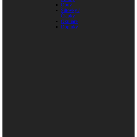
Obuv
Šiltovky /
Čiapky
Okuliare
Doplnky