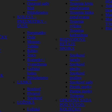
reť
Opravné sady
Tesnenia krytu
Adit
bŕzd
zapaľovania
mot
Príslušenstvo
Tesnenia bloku
Mag
KOLESÁ –
zapaľovania
Mot
PNEUMATIKY –
Tesnenia
Výp
DUŠE
výfuku
Prís
Tesnenia
Pneumatiky
karburátora
ČKY
Duše
ROZVODOVÉ
Mousse-
REŤAZE
Tubliss
SPOJKA
Y
Ráfiky
Špice
Spojkové
Rozperky /
lamely
Vymedzenia
Spojkové
Ložiská
plechy
kolies
Spojkové
GK
Príslušenstvo
pružiny
LANKÁ
Spojkové sady
Piestik spojky
Brzdové
Pumpa spojky
Plynové
Tesnenia
Spojkové
OPRAVNÁ SADA
LOŽISKÁ
POD VÝVOD.
Ložiská
KOLIEČKO
e