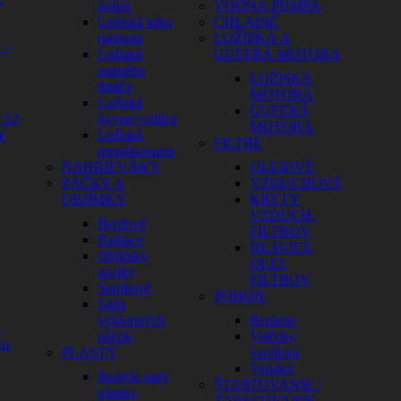
kolies
VODNÁ PUMPA
Ložiská krku
CHLADIČ
riadenia
LOŽISKÁ A
 –
Ložiská
GUFERÁ MOTORA
zadného
LOŽISKÁ
tlmiča
MOTORA
Ložiská
GUFERÁ
:12
kyvnej vidlice
MOTORA
Y
Ložiská
FILTRE
prepákovania
NAHRIEVÁKY
OLEJOVÉ
PÁČKY A
VZDUCHOVÉ
OBJÍMKY
KRYTY
VZDUCH.
Brzdové
FILTROV
Radiace
HLAVICE
Objímky
OLEJ.
spojky
FILTROV
Spojkové
POHON
Sada
výklopných
Remene
a
páčok
Valčeky
cu
PLASTY
variátora
Variátor
Restyle sady
ŠTARTOVANIE /
plastov
ZAPAĽOVANIE