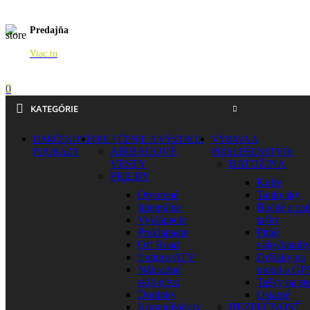
Predajňa
Viac tu
0
KATEGÓRIE
DARČEKOVÉ
OBLEČENIE A VÝSTROJ
VÝBAVA A
AIRBAGOVÉ
POUKAZY
PRÍSLUŠENSTVO
VESTY
BATOŽINA
PRILBY
Kufre
Otvorené
Tankvaky
Integrálne
Bočné a za
Vyklápacie
tašky
Preklápacie
Pitné
Off Road
vaky/batoh
Enduro/ATV
Držiaky na
Náhradné
mobil a GP
sklá-plexi
Tašky na st
Doplnky
Ostatné
Komunikátory
BEZPEČNOSŤ