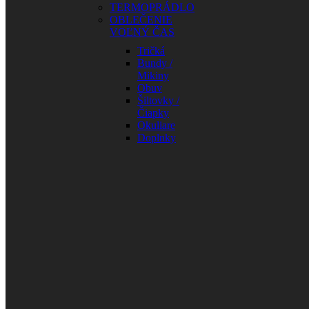
TERMOPRÁDLO
OBLEČENIE
VOĽNÝ ČAS
Tričká
Bundy /
Mikiny
Obuv
Šiltovky /
Čiapky
Okuliare
Doplnky