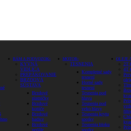
RÁM A PODVOZOK
MOTOR
OLEJE 
KYVNÁ
TESNENIA
2T 
VIDLICA
4T 
Kompletné sady
PREPÁKOVANIE
Pre
tesnení
BRZDOVÁ
olej
Horné sady
SÚSTAVA
Tlm
dné
tesnení
Brz
Brzdové
Tesnenia pod
kva
platničky
hlavu
Prí
y
Brzdové
Tesnenia pod
vzd
kotúče
veko hlavy
filtr
S
Brzdové
Tesnenia krytu
Chl
ehno
hadice
spojky
kva
Brzdové
Tesnenia bloku
Prí
pedále
spojky