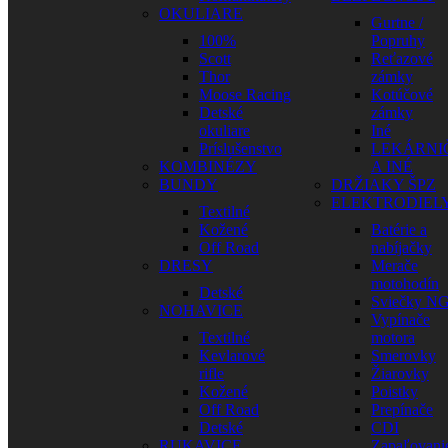
OKULIARE
Gurtne /
100%
Popruhy
Scott
Reťazové
Thor
zámky
Moose Racing
Kotúčové
Detské
zámky
okuliare
Iné
Príslušenstvo
LEKÁRNI
KOMBINÉZY
A INÉ
BUNDY
DRŽIAKY ŠPZ
ELEKTRODIEL
Textilné
Kožené
Batérie a
Off Road
nabíjačky
DRESY
Merače
motohodín
Detské
Sviečky N
NOHAVICE
Vypínače
Textilné
motora
Kevlarové
Smerovky
rifle
Žiarovky
Kožené
Poistky
Off Road
Prepínače
Detské
CDI
RUKAVICE
Zapaľovani