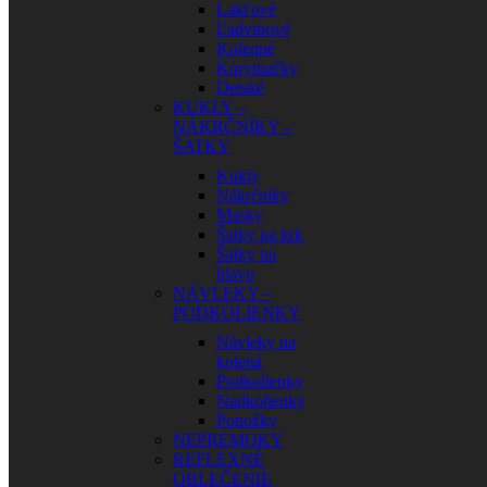
Lakťové
Ľadvinové
Kolenné
Korytnačky
Detské
KUKLY –
NÁKRČNÍKY –
ŠATKY
Kukly
Nákrčníky
Masky
Šatky na krk
Šatky na
hlavu
NÁVLEKY –
PODKOLIENKY
Návleky na
kolená
Podkolienky
Nadkolienky
Ponožky
NEPREMOKY
REFLEXNÉ
OBLEČENIE