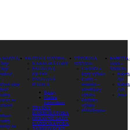
A MAZIVÁ
PALIVOVÁ SÚSTAVA
VÝFUKOVÁ
BABETTA 
Oleje
KARBURÁTORY
SÚSTAVA
JAWA –
Oleje
PALIVOVÉ
Chrániče a
SIMSON
vodové
FILTRE
kryty výfuku
Babett
e
PALIVOVÉ
Gumy –
207
ičové oleje
HADICE
tesnenia –
Babett
dové
silentbloky
210
Spony
paliny
výfuku
Jawa
Hadice
pravky na
Objímky
karburátora
uchové
výfuku
TRYSKY
e
Príslušenstvo
KARBURÁTORA
adiace
OPRAVNÉ SADY
paliny
KARBURÁTORA
pravky na
TANKOVAČKY