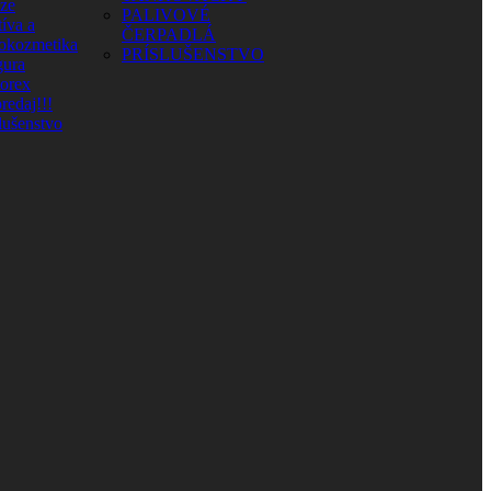
aze
PALIVOVÉ
íva a
ČERPADLÁ
okozmetika
PRÍSLUŠENSTVO
ura
orex
redaj!!!
lušenstvo