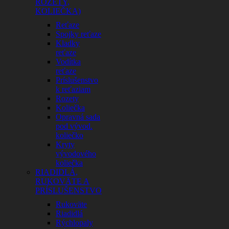
ROZETY,
KOLIEČKA)
Reťaze
Spojky reťaze
Kladky
reťaze
Vodítka
reťaze
Príslušenstvo
k reťaziam
Rozety
Koliečka
Opravná sada
pod vývod.
koliečko
Kryty
vývodového
koliečka
RIADIDLÁ,
RUKOVÄTE A
PRÍSLUŠENSTVO
Rukoväte
Riadidlá
Rýchlopaly