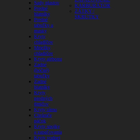
Sady plastov
KARBURÁTOR
Predné
ZÁTKY /
blatníky
SKRUTKY
Predné
tabuľky a
masky
Kryty
chladičov
Mriežky
chladičov
Kryty airboxu
Zadné
(bočné)
tabuľky
Zadné
blatníky
Kryty
predných
tlmičov
Kryty rámu
Chrániče
páčok
Kryty spojky
a zapaľovania
Kryty vodnej