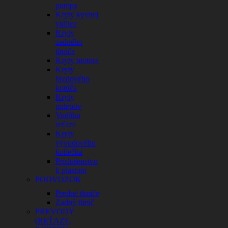
pumpy
Kryty kyvnej
vidlice
Kryty
zadného
tlmiča
Kryty motora
Kryty
brzdového
kotúča
Kryty
polepov
Vodítka
reťaze
Kryty
vývodového
koliečka
Príslušenstvo
k plastom
PODVOZOK
Predné tlmiče
Zadný tlmič
PREVODY
(REŤAZE,