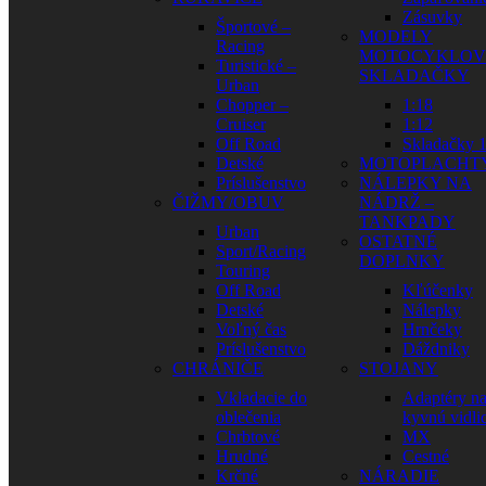
Zásuvky
Športové –
MODELY
Racing
MOTOCYKLOV
Turistické –
SKLADAČKY
Urban
Chopper –
1:18
Cruiser
1:12
Off Road
Skladačky 1
Detské
MOTOPLACHT
Príslušenstvo
NÁLEPKY NA
ČIŽMY/OBUV
NÁDRŽ –
TANKPADY
Urban
OSTATNÉ
Sport/Racing
DOPLNKY
Touring
Off Road
Kľúčenky
Detské
Nálepky
Voľný čas
Hrnčeky
Príslušenstvo
Dáždniky
CHRÁNIČE
STOJANY
Vkladacie do
Adaptéry n
oblečenia
kyvnú vidli
Chrbtové
MX
Hrudné
Cestné
Krčné
NÁRADIE