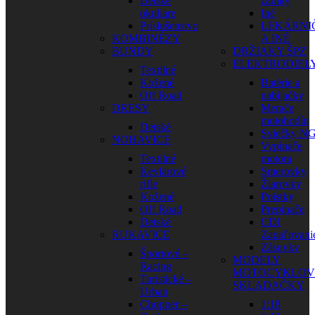
Detské
zámky
okuliare
Iné
Príslušenstvo
LEKÁRNI
KOMBINÉZY
A INÉ
BUNDY
DRŽIAKY ŠPZ
ELEKTRODIEL
Textilné
Kožené
Batérie a
Off Road
nabíjačky
DRESY
Merače
motohodín
Detské
Sviečky N
NOHAVICE
Vypínače
Textilné
motora
Kevlarové
Smerovky
rifle
Žiarovky
Kožené
Poistky
Off Road
Prepínače
Detské
CDI
RUKAVICE
Zapaľovani
Zásuvky
Športové –
MODELY
Racing
MOTOCYKLOV
Turistické –
SKLADAČKY
Urban
Chopper –
1:18