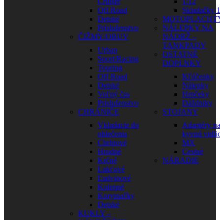
Cruiser
1:12
Off Road
Skladačky 1
Detské
MOTOPLACHT
Príslušenstvo
NÁLEPKY NA
ČIŽMY/OBUV
NÁDRŽ –
TANKPADY
Urban
OSTATNÉ
Sport/Racing
DOPLNKY
Touring
Off Road
Kľúčenky
Detské
Nálepky
Voľný čas
Hrnčeky
Príslušenstvo
Dáždniky
CHRÁNIČE
STOJANY
Vkladacie do
Adaptéry n
oblečenia
kyvnú vidli
Chrbtové
MX
Hrudné
Cestné
Krčné
NÁRADIE
Lakťové
Ľadvinové
Kolenné
Korytnačky
Detské
KUKLY –