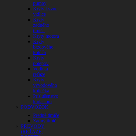
pumpy
Kryty kyvnej
vidlice
Kryty
zadného
tlmiča
Kryty motora
Kryty
brzdového
kotúča
Kryty
polepov
Vodítka
reťaze
Kryty
vývodového
koliečka
Príslušenstvo
k plastom
PODVOZOK
Predné tlmiče
Zadný tlmič
PREVODY
(REŤAZE,