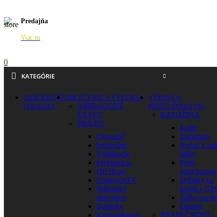
Predajňa
Viac tu
0
KATEGÓRIE
DARČEKOVÉ
OBLEČENIE A VÝSTROJ
VÝBAVA A
AIRBAGOVÉ
POUKAZY
PRÍSLUŠENSTVO
VESTY
BATOŽINA
PRILBY
Kufre
Otvorené
Tankvaky
Integrálne
Bočné a za
Vyklápacie
tašky
Preklápacie
Pitné
Off Road
vaky/batoh
Enduro/ATV
Držiaky na
Náhradné
mobil a GP
sklá-plexi
Tašky na st
Doplnky
Ostatné
Komunikátory
BEZPEČNOSŤ