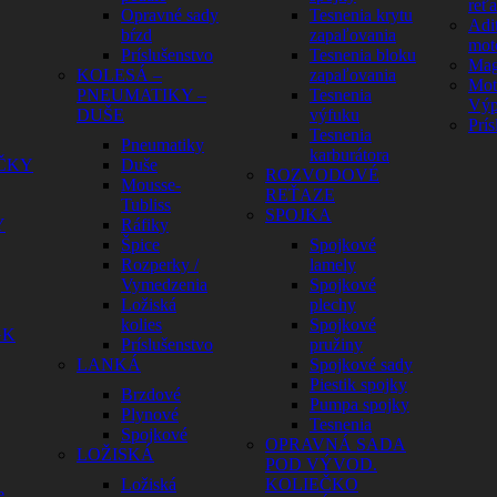
reť
Opravné sady
Tesnenia krytu
Adit
bŕzd
zapaľovania
mot
Príslušenstvo
Tesnenia bloku
Mag
KOLESÁ –
zapaľovania
Mot
PNEUMATIKY –
Tesnenia
Výp
DUŠE
výfuku
Prís
Tesnenia
Pneumatiky
karburátora
ČKY
Duše
ROZVODOVÉ
Mousse-
REŤAZE
Tubliss
SPOJKA
Y
Ráfiky
Špice
Spojkové
Rozperky /
lamely
Vymedzenia
Spojkové
Ložiská
plechy
kolies
Spojkové
GK
Príslušenstvo
pružiny
LANKÁ
Spojkové sady
Piestik spojky
Brzdové
Pumpa spojky
Plynové
Tesnenia
Spojkové
OPRAVNÁ SADA
LOŽISKÁ
POD VÝVOD.
Ložiská
KOLIEČKO
e