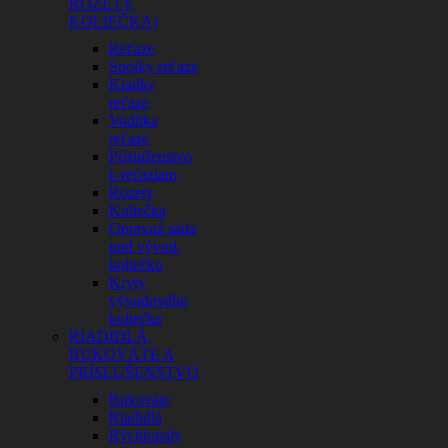
ROZETY,
KOLIEČKA)
Reťaze
Spojky reťaze
Kladky
reťaze
Vodítka
reťaze
Príslušenstvo
k reťaziam
Rozety
Koliečka
Opravná sada
pod vývod.
koliečko
Kryty
vývodového
koliečka
RIADIDLÁ,
RUKOVÄTE A
PRÍSLUŠENSTVO
Rukoväte
Riadidlá
Rýchlopaly