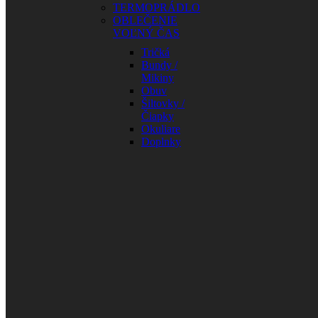
TERMOPRÁDLO
OBLEČENIE
VOĽNÝ ČAS
Tričká
Bundy /
Mikiny
Obuv
Šiltovky /
Čiapky
Okuliare
Doplnky