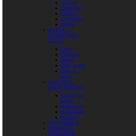
Lakťové
Ľadvinové
Kolenné
Korytnačky
Detské
KUKLY –
NÁKRČNÍKY –
ŠATKY
Kukly
Nákrčníky
Masky
Šatky na krk
Šatky na
hlavu
NÁVLEKY –
PODKOLIENKY
Návleky na
kolená
Podkolienky
Nadkolienky
Ponožky
NEPREMOKY
REFLEXNÉ
OBLEČENIE