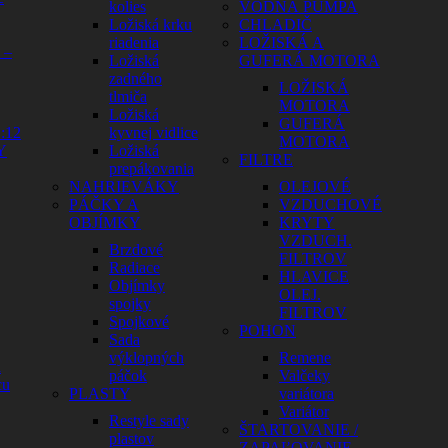
kolies
VODNÁ PUMPA
Ložiská krku
CHLADIČ
riadenia
LOŽISKÁ A
 –
Ložiská
GUFERÁ MOTORA
zadného
LOŽISKÁ
tlmiča
MOTORA
Ložiská
GUFERÁ
:12
kyvnej vidlice
MOTORA
Y
Ložiská
FILTRE
prepákovania
NAHRIEVÁKY
OLEJOVÉ
PÁČKY A
VZDUCHOVÉ
OBJÍMKY
KRYTY
VZDUCH.
Brzdové
FILTROV
Radiace
HLAVICE
Objímky
OLEJ.
spojky
FILTROV
Spojkové
POHON
Sada
výklopných
Remene
a
páčok
Valčeky
cu
PLASTY
variátora
Variátor
Restyle sady
ŠTARTOVANIE /
plastov
ZAPAĽOVANIE