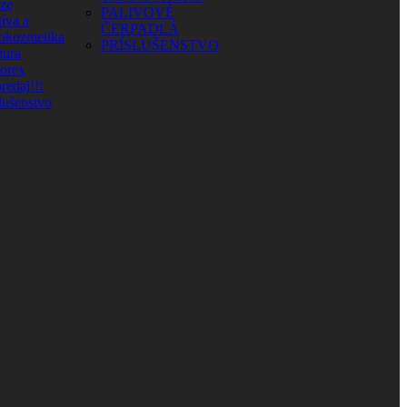
aze
PALIVOVÉ
íva a
ČERPADLÁ
okozmetika
PRÍSLUŠENSTVO
ura
orex
redaj!!!
lušenstvo