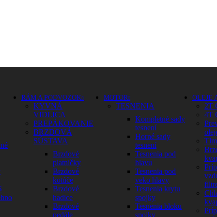
RÁM A PODVOZOK
MOTOR
OLEJE 
KYVNÁ
TESNENIA
2T 
VIDLICA
4T 
Kompletné sady
PREPÁKOVANIE
Pre
tesnení
BRZDOVÁ
olej
Horné sady
SÚSTAVA
Tlm
dné
tesnení
Brz
Brzdové
Tesnenia pod
kva
platničky
hlavu
Prí
y
Brzdové
Tesnenia pod
vzd
kotúče
veko hlavy
filtr
S
Brzdové
Tesnenia krytu
Chl
ehno
hadice
spojky
kva
Brzdové
Tesnenia bloku
Prí
pedále
spojky