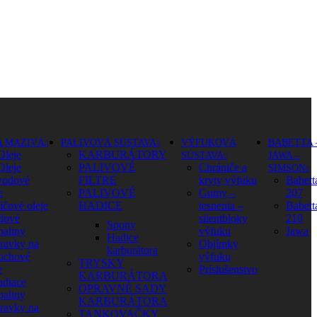
A MAZIVÁ
PALIVOVÁ SÚSTAVA
VÝFUKOVÁ
BABETTA 
Oleje
KARBURÁTORY
SÚSTAVA
JAWA –
Oleje
PALIVOVÉ
Chrániče a
SIMSON
vodové
FILTRE
kryty výfuku
Babett
e
PALIVOVÉ
Gumy –
207
ičové oleje
HADICE
tesnenia –
Babett
dové
silentbloky
210
Spony
paliny
výfuku
Jawa
Hadice
pravky na
Objímky
karburátora
uchové
výfuku
TRYSKY
e
Príslušenstvo
KARBURÁTORA
adiace
OPRAVNÉ SADY
paliny
KARBURÁTORA
pravky na
TANKOVAČKY