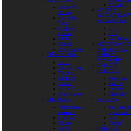
Zásuvky
Športové –
MODELY
Racing
MOTOCYKLOV
Turistické –
SKLADAČKY
Urban
Chopper –
1:18
Cruiser
1:12
Off Road
Skladačky 1
Detské
MOTOPLACHT
Príslušenstvo
NÁLEPKY NA
ČIŽMY/OBUV
NÁDRŽ –
TANKPADY
Urban
OSTATNÉ
Sport/Racing
DOPLNKY
Touring
Off Road
Kľúčenky
Detské
Nálepky
Voľný čas
Hrnčeky
Príslušenstvo
Dáždniky
CHRÁNIČE
STOJANY
Vkladacie do
Adaptéry n
oblečenia
kyvnú vidli
Chrbtové
MX
Hrudné
Cestné
Krčné
NÁRADIE