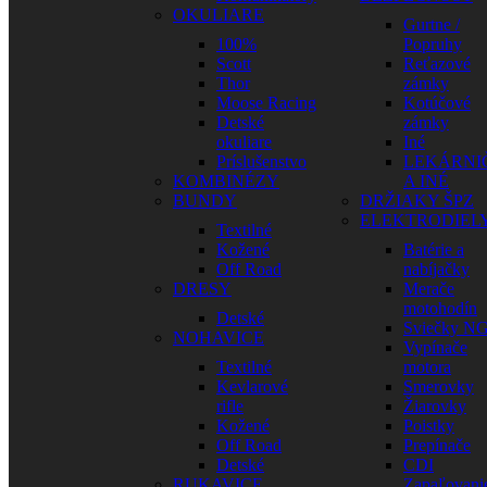
OKULIARE
Gurtne /
100%
Popruhy
Scott
Reťazové
Thor
zámky
Moose Racing
Kotúčové
Detské
zámky
okuliare
Iné
Príslušenstvo
LEKÁRNI
KOMBINÉZY
A INÉ
BUNDY
DRŽIAKY ŠPZ
ELEKTRODIEL
Textilné
Kožené
Batérie a
Off Road
nabíjačky
DRESY
Merače
motohodín
Detské
Sviečky N
NOHAVICE
Vypínače
Textilné
motora
Kevlarové
Smerovky
rifle
Žiarovky
Kožené
Poistky
Off Road
Prepínače
Detské
CDI
RUKAVICE
Zapaľovani