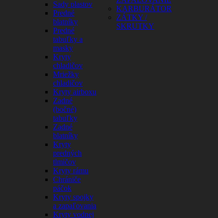
Sady plastov
KARBURÁTOR
Predné
ZÁTKY /
blatníky
SKRUTKY
Predné
tabuľky a
masky
Kryty
chladičov
Mriežky
chladičov
Kryty airboxu
Zadné
(bočné)
tabuľky
Zadné
blatníky
Kryty
predných
tlmičov
Kryty rámu
Chrániče
páčok
Kryty spojky
a zapaľovania
Kryty vodnej