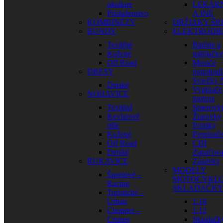
okuliare
LEKÁR
Príslušenstvo
A INÉ
KOMBINÉZY
DRŽIAKY ŠP
BUNDY
ELEKTRODI
Textilné
Batérie a
Kožené
nabíjačky
Off Road
Merače
DRESY
motohodí
Sviečky
Detské
Vypínače
NOHAVICE
motora
Textilné
Smerovk
Kevlarové
Žiarovky
rifle
Poistky
Kožené
Prepínač
Off Road
CDI
Detské
Zapaľova
RUKAVICE
Zásuvky
MODELY
Športové –
MOTOCYKLO
Racing
SKLADAČK
Turistické –
Urban
1:18
Chopper –
1:12
Cruiser
Skladačk