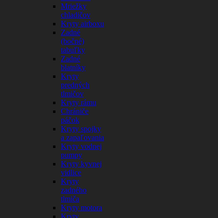
Mriežky
chladičov
Kryty airboxu
Zadné
(bočné)
tabuľky
Zadné
blatníky
Kryty
predných
tlmičov
Kryty rámu
Chrániče
páčok
Kryty spojky
a zapaľovania
Kryty vodnej
pumpy
Kryty kyvnej
vidlice
Kryty
zadného
tlmiča
Kryty motora
Kryty