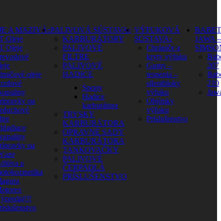
JE A MAZIVÁ
PALIVOVÁ SÚSTAVA
VÝFUKOVÁ
BABET
T Oleje
KARBURÁTORY
SÚSTAVA
JAWA –
T Oleje
PALIVOVÉ
Chrániče a
SIMSO
revodové
FILTRE
kryty výfuku
Babe
leje
PALIVOVÉ
Gumy –
207
lmičové oleje
HADICE
tesnenia –
Babe
rzdové
silentbloky
210
Spony
vapaliny
výfuku
Jaw
Hadice
rípravky na
Objímky
karburátora
zduchové
výfuku
TRYSKY
ltre
Príslušenstvo
KARBURÁTORA
hladiace
OPRAVNÉ SADY
vapaliny
KARBURÁTORA
rípravky na
TANKOVAČKY
eťaze
PALIVOVÉ
ditíva a
ČERPADLÁ
otokozmetika
PRÍSLUŠENSTVO
agura
otorex
ýpredaj!!!
ríslušenstvo