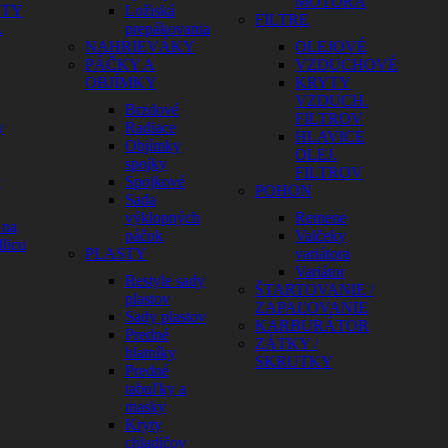
MOTORA
HTY
Ložiská
FILTRE
A
prepákovania
NAHRIEVÁKY
OLEJOVÉ
PÁČKY A
VZDUCHOVÉ
OBJÍMKY
KRYTY
VZDUCH.
Brzdové
FILTROV
y
Radiace
HLAVICE
Objímky
OLEJ.
spojky
FILTROV
y
Spojkové
POHON
Sada
výklopných
Remene
 na
páčok
Valčeky
licu
PLASTY
variátora
Variátor
Restyle sady
ŠTARTOVANIE /
plastov
ZAPAĽOVANIE
Sady plastov
KARBURÁTOR
Predné
ZÁTKY /
blatníky
SKRUTKY
Predné
tabuľky a
masky
Kryty
chladičov