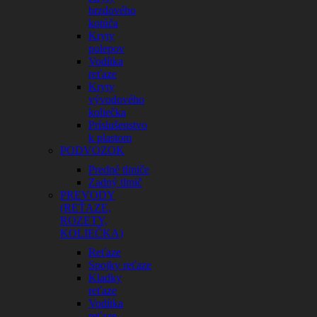
brzdového
kotúča
Kryty
polepov
Vodítka
reťaze
Kryty
vývodového
koliečka
Príslušenstvo
k plastom
PODVOZOK
Predné tlmiče
Zadný tlmič
PREVODY
(REŤAZE,
ROZETY,
KOLIEČKA)
Reťaze
Spojky reťaze
Kladky
reťaze
Vodítka
reťaze