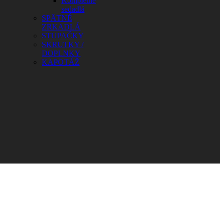
Kompletné
sedadlá
SPÄTNÉ
ZRKADLÁ
STUPAČKY
SKRUTKY /
DOPLNKY
KAPOTÁŽ