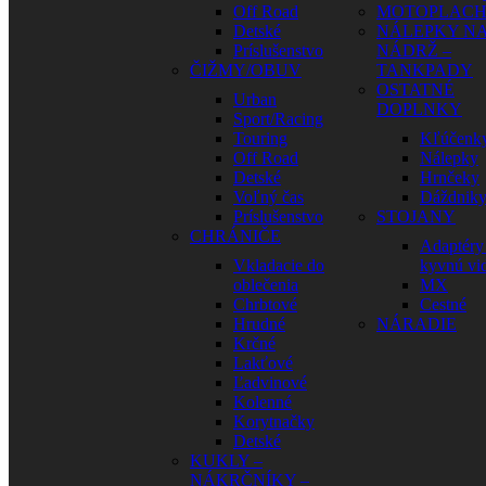
Off Road
MOTOPLAC
Detské
NÁLEPKY N
Príslušenstvo
NÁDRŽ –
ČIŽMY/OBUV
TANKPADY
OSTATNÉ
Urban
DOPLNKY
Sport/Racing
Touring
Kľúčenk
Off Road
Nálepky
Detské
Hrnčeky
Voľný čas
Dáždnik
Príslušenstvo
STOJANY
CHRÁNIČE
Adaptéry
Vkladacie do
kyvnú vid
oblečenia
MX
Chrbtové
Cestné
Hrudné
NÁRADIE
Krčné
Lakťové
Ľadvinové
Kolenné
Korytnačky
Detské
KUKLY –
NÁKRČNÍKY –