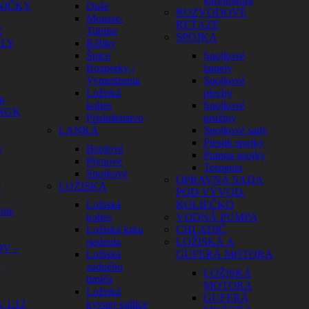
NIČKY
Duše
ROZVODOVÉ
Mousse-
REŤAZE
Z
Tubliss
SPOJKA
ELY
Ráfiky
Špice
Spojkové
Rozperky /
lamely
Vymedzenia
Spojkové
Ložiská
plechy
n
kolies
Spojkové
 NGK
Príslušenstvo
pružiny
LANKÁ
Spojkové sady
Piestik spojky
y
Brzdové
Pumpa spojky
Plynové
Tesnenia
Spojkové
OPRAVNÁ SADA
e
LOŽISKÁ
POD VÝVOD.
Ložiská
KOLIEČKO
nie
kolies
VODNÁ PUMPA
Ložiská krku
CHLADIČ
riadenia
LOŽISKÁ A
V –
Ložiská
GUFERÁ MOTORA
Y
zadného
LOŽISKÁ
tlmiča
MOTORA
Ložiská
GUFERÁ
y 1:12
kyvnej vidlice