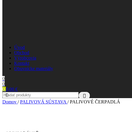
Úvod
Obchod
Výrobcovia
Kontakt
Obuvnícke materiály
0
0
0
0,00
€
Domov
/
PALIVOVÁ SÚSTAVA
/
PALIVOVÉ ČERPADLÁ