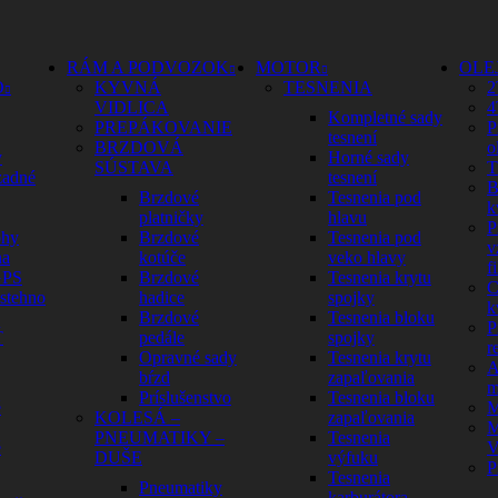
RÁM A PODVOZOK
MOTOR
OLE
O
KYVNÁ
TESNENIA
2
VIDLICA
4
Kompletné sady
PREPÁKOVANIE
P
tesnení
BRZDOVÁ
o
y
Horné sady
SÚSTAVA
T
zadné
tesnení
B
Brzdové
Tesnenia pod
k
platničky
hlavu
P
ohy
Brzdové
Tesnenia pod
v
na
kotúče
veko hlavy
fi
GPS
Brzdové
Tesnenia krytu
C
 stehno
hadice
spojky
k
Brzdové
Tesnenia bloku
P
Ť
pedále
spojky
r
Opravné sady
Tesnenia krytu
A
bŕzd
zapaľovania
m
Príslušenstvo
Tesnenia bloku
é
M
KOLESÁ –
zapaľovania
M
PNEUMATIKY –
Tesnenia
é
V
DUŠE
výfuku
P
Tesnenia
Pneumatiky
karburátora