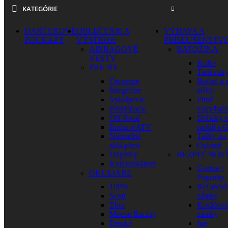
KATEGÓRIE
DARČEKOVÉ
OBLEČENIE A
VÝBAVA A
POUKAZY
VÝSTROJ
PRÍSLUŠENSTV
AIRBAGOVÉ
BATOŽINA
VESTY
Kufre
PRILBY
Tankvak
Otvorené
Bočné a 
Integrálne
tašky
Vyklápacie
Pitné
Preklápacie
vaky/bat
Off Road
Držiaky 
Enduro/ATV
mobil a 
Náhradné
Tašky na
sklá-plexi
Ostatné
Doplnky
BEZPEČNOS
Komunikátory
Gurtne /
OKULIARE
Popruhy
100%
Reťazov
Scott
zámky
Thor
Kotúčov
Moose Racing
zámky
Detské
Iné