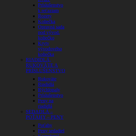
Príslušenstvo
k reťaziam
Rozety
Koliečka
Opravná sada
pod vývod.
koliečko
Kryty
vývodového
koliečka
RIADIDLÁ,
RUKOVÄTE A
PRÍSLUŠENSTVO
Rukoväte
Riadidlá
Rýchlopaly
Príslušenstvo
Peny na
riadidlá
SEDADLÁ –
POŤAHY – PENY
Poťahy
Peny sedadiel