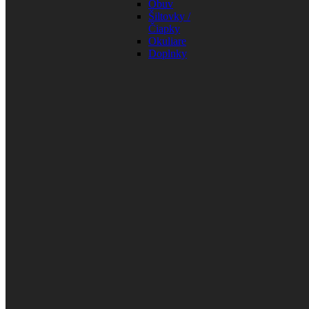
Obuv
Šiltovky /
Čiapky
Okuliare
Doplnky