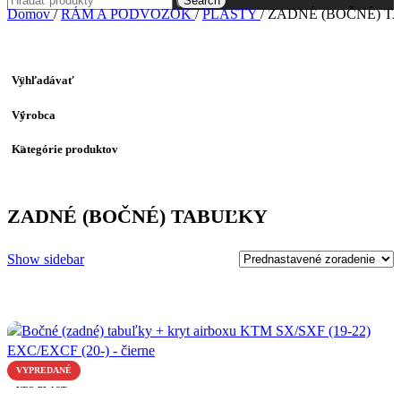
Search
Domov
/
RÁM A PODVOZOK
/
PLASTY
/
ZADNÉ (BOČNÉ) T
Vyhľadávať
Výrobca
Kategórie produktov
ZADNÉ (BOČNÉ) TABUĽKY
Show sidebar
VYPREDANÉ
UFO PLAST