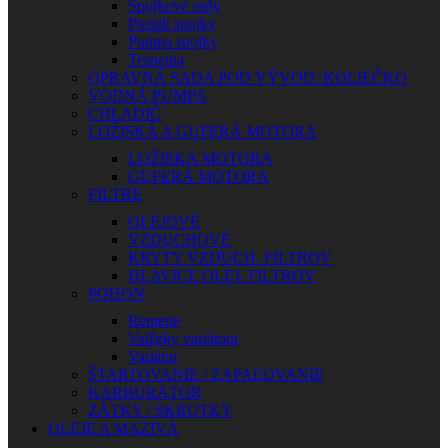
Spojkové sady
Piestik spojky
Pumpa spojky
Tesnenia
OPRAVNÁ SADA POD VÝVOD. KOLIEČKO
VODNÁ PUMPA
CHLADIČ
LOŽISKÁ A GUFERÁ MOTORA
LOŽISKÁ MOTORA
GUFERÁ MOTORA
FILTRE
OLEJOVÉ
VZDUCHOVÉ
KRYTY VZDUCH. FILTROV
HLAVICE OLEJ. FILTROV
POHON
Remene
Valčeky variátora
Variátor
ŠTARTOVANIE / ZAPAĽOVANIE
KARBURÁTOR
ZÁTKY / SKRUTKY
OLEJE A MAZIVÁ