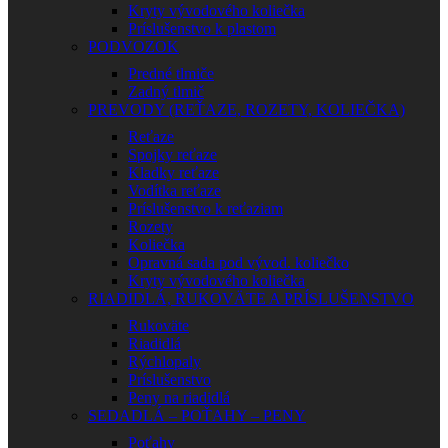
Kryty vývodového koliečka
Príslušenstvo k plastom
PODVOZOK
Predné tlmiče
Zadný tlmič
PREVODY (REŤAZE, ROZETY, KOLIEČKA)
Reťaze
Spojky reťaze
Kladky reťaze
Vodítka reťaze
Príslušenstvo k reťaziam
Rozety
Koliečka
Opravná sada pod vývod. koliečko
Kryty vývodového koliečka
RIADIDLÁ, RUKOVÄTE A PRÍSLUŠENSTVO
Rukoväte
Riadidlá
Rýchlopaly
Príslušenstvo
Peny na riadidlá
SEDADLÁ – POŤAHY – PENY
Poťahy