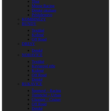
Thor
Moose Racing
Detské okuliare
Príslušenstvo
KOMBINÉZY
BUNDY
Textilné
Kožené
Off Road
DRESY
Detské
NOHAVICE
Textilné
Kevlarové rifle
Kožené
Off Road
Detské
RUKAVICE
Športové – Racing
Turistické – Urban
Chopper – Cruiser
Off Road
Detské