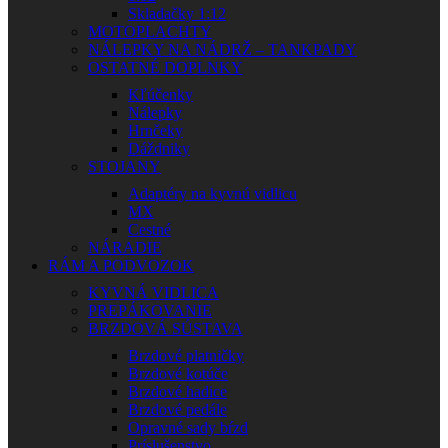
Skladačky 1:12
MOTOPLACHTY
NÁLEPKY NA NÁDRŽ – TANKPADY
OSTATNÉ DOPLNKY
Kľúčenky
Nálepky
Hrnčeky
Dáždniky
STOJANY
Adaptéry na kyvnú vidlicu
MX
Cestné
NÁRADIE
RÁM A PODVOZOK
KYVNÁ VIDLICA
PREPÁKOVANIE
BRZDOVÁ SÚSTAVA
Brzdové platničky
Brzdové kotúče
Brzdové hadice
Brzdové pedále
Opravné sady bŕzd
Príslušenstvo