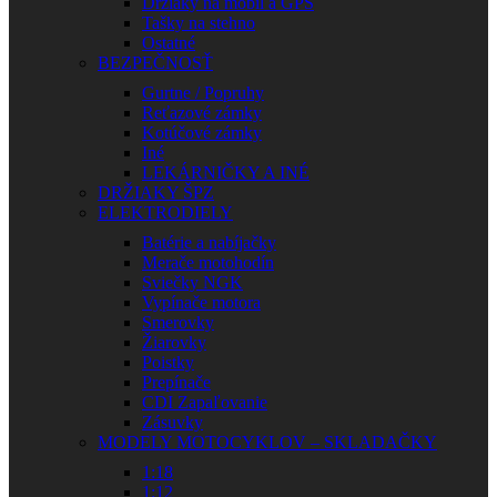
Držiaky na mobil a GPS
Tašky na stehno
Ostatné
BEZPEČNOSŤ
Gurtne / Popruhy
Reťazové zámky
Kotúčové zámky
Iné
LEKÁRNIČKY A INÉ
DRŽIAKY ŠPZ
ELEKTRODIELY
Batérie a nabíjačky
Merače motohodín
Sviečky NGK
Vypínače motora
Smerovky
Žiarovky
Poistky
Prepínače
CDI Zapaľovanie
Zásuvky
MODELY MOTOCYKLOV – SKLADAČKY
1:18
1:12