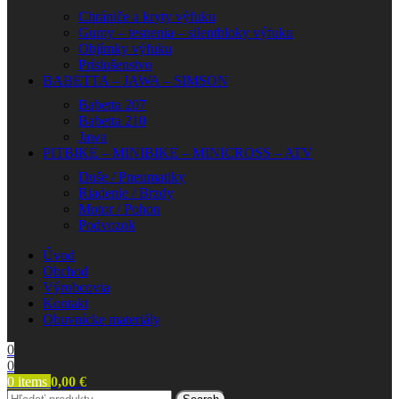
Chrániče a kryty výfuku
Gumy – tesnenia – silentbloky výfuku
Objímky výfuku
Príslušenstvo
BABETTA – JAWA – SIMSON
Babetta 207
Babetta 210
Jawa
PITBIKE – MINIBIKE – MINICROSS – ATV
Duše / Pneumatiky
Riadenie / Brzdy
Motor / Pohon
Podvozok
Úvod
Obchod
Výrobcovia
Kontakt
Obuvnícke materiály
0
0
0
items
0,00
€