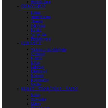
Príslušenstvo
ČIŽMY/OBUV
Urban
Sport/Racing
Touring
Off Road
Detské
Voľný čas
Príslušenstvo
CHRÁNIČE
Vkladacie do oblečenia
Chrbtové
Hrudné
Krčné
Lakťové
Ľadvinové
Kolenné
Korytnačky
Detské
KUKLY – NÁKRČNÍKY – ŠATKY
Kukly
Nákrčníky
Masky