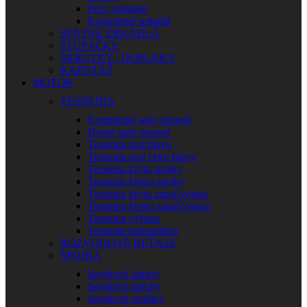
Peny sedadiel
Kompletné sedadlá
SPÄTNÉ ZRKADLÁ
STUPAČKY
SKRUTKY / DOPLNKY
KAPOTÁŽ
MOTOR
TESNENIA
Kompletné sady tesnení
Horné sady tesnení
Tesnenia pod hlavu
Tesnenia pod veko hlavy
Tesnenia krytu spojky
Tesnenia bloku spojky
Tesnenia krytu zapaľovania
Tesnenia bloku zapaľovania
Tesnenia výfuku
Tesnenia karburátora
ROZVODOVÉ REŤAZE
SPOJKA
Spojkové lamely
Spojkové plechy
Spojkové pružiny