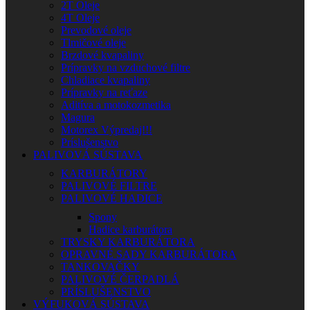
2T Oleje
4T Oleje
Prevodové oleje
Tlmičové oleje
Brzdové kvapaliny
Prípravky na vzduchové filtre
Chladiace kvapaliny
Prípravky na reťaze
Aditíva a motokozmetika
Magura
Motorex Výpredaj!!!
Príslušenstvo
PALIVOVÁ SÚSTAVA
KARBURÁTORY
PALIVOVÉ FILTRE
PALIVOVÉ HADICE
Spony
Hadice karburátora
TRYSKY KARBURÁTORA
OPRAVNÉ SADY KARBURÁTORA
TANKOVAČKY
PALIVOVÉ ČERPADLÁ
PRÍSLUŠENSTVO
VÝFUKOVÁ SÚSTAVA