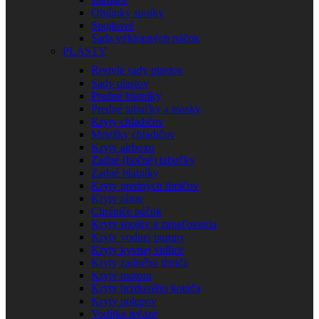
Objímky spojky
Spojkové
Sada výklopných páčok
PLASTY
Restyle sady plastov
Sady plastov
Predné blatníky
Predné tabuľky a masky
Kryty chladičov
Mriežky chladičov
Kryty airboxu
Zadné (bočné) tabuľky
Zadné blatníky
Kryty predných tlmičov
Kryty rámu
Chrániče páčok
Kryty spojky a zapaľovania
Kryty vodnej pumpy
Kryty kyvnej vidlice
Kryty zadného tlmiča
Kryty motora
Kryty brzdového kotúča
Kryty polepov
Vodítka reťaze