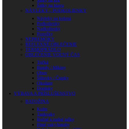
Šatky na krk
Šatky na hlavu
NÁVLEKY – PODKOLIENKY
Návleky na kolená
Podkolienky
Nadkolienky
Ponožky
NEPREMOKY
REFLEXNÉ OBLEČENIE
TERMOPRÁDLO
OBLEČENIE VOĽNÝ ČAS
Tričká
Bundy / Mikiny
Obuv
Šiltovky / Čiapky
Okuliare
Doplnky
VÝBAVA A PRÍSLUŠENSTVO
BATOŽINA
Kufre
Tankvaky
Bočné a zadné tašky
Pitné vaky/batohy