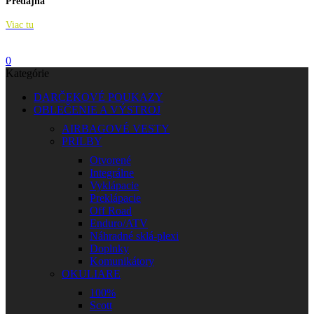
Predajňa
Viac tu
0
Kategórie
DARČEKOVÉ POUKAZY
OBLEČENIE A VÝSTROJ
AIRBAGOVÉ VESTY
PRILBY
Otvorené
Integrálne
Vyklápacie
Preklápacie
Off Road
Enduro/ATV
Náhradné sklá-plexi
Doplnky
Komunikátory
OKULIARE
100%
Scott