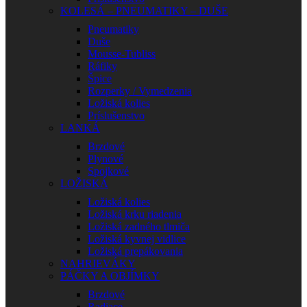
KOLESÁ – PNEUMATIKY – DUŠE
Pneumatiky
Duše
Mousse-Tubliss
Ráfiky
Špice
Rozperky / Vymedzenia
Ložiská kolies
Príslušenstvo
LANKÁ
Brzdové
Plynové
Spojkové
LOŽISKÁ
Ložiská kolies
Ložiská krku riadenia
Ložiská zadného tlmiča
Ložiská kyvnej vidlice
Ložiská prepákovania
NAHRIEVÁKY
PÁČKY A OBJÍMKY
Brzdové
Radiace