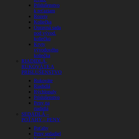
Príslušenstvo
k reťaziam
Rozety
Koliečka
Opravná sada
pod vývod.
koliečko
Kryty
vývodového
koliečka
RIADIDLÁ,
RUKOVÄTE A
PRÍSLUŠENSTVO
Rukoväte
Riadidlá
Rýchlopaly
Príslušenstvo
Peny na
riadidlá
SEDADLÁ –
POŤAHY – PENY
Poťahy
Peny sedadiel