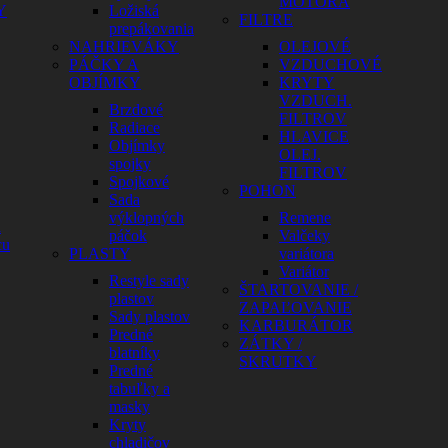
MOTORA
Y
Ložiská
FILTRE
prepákovania
NAHRIEVÁKY
OLEJOVÉ
PÁČKY A
VZDUCHOVÉ
OBJÍMKY
KRYTY
VZDUCH.
Brzdové
FILTROV
Radiace
HLAVICE
Objímky
OLEJ.
spojky
FILTROV
Spojkové
POHON
Sada
výklopných
Remene
a
páčok
Valčeky
cu
PLASTY
variátora
Variátor
Restyle sady
ŠTARTOVANIE /
plastov
ZAPAĽOVANIE
Sady plastov
KARBURÁTOR
Predné
ZÁTKY /
blatníky
SKRUTKY
Predné
tabuľky a
masky
Kryty
chladičov