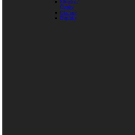
Šiltovky /
Čiapky
Okuliare
Doplnky