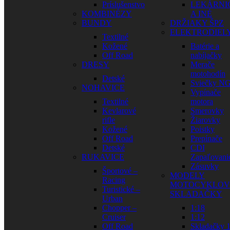
Príslušenstvo
LEKÁRNI
KOMBINÉZY
A INÉ
BUNDY
DRŽIAKY ŠPZ
ELEKTRODIEL
Textilné
Kožené
Batérie a
Off Road
nabíjačky
DRESY
Merače
motohodín
Detské
Sviečky N
NOHAVICE
Vypínače
Textilné
motora
Kevlarové
Smerovky
rifle
Žiarovky
Kožené
Poistky
Off Road
Prepínače
Detské
CDI
RUKAVICE
Zapaľovani
Zásuvky
Športové –
MODELY
Racing
MOTOCYKLOV
Turistické –
SKLADAČKY
Urban
Chopper –
1:18
Cruiser
1:12
Off Road
Skladačky 1