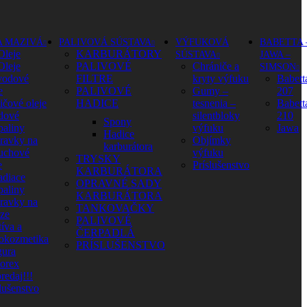
A MAZIVÁ
PALIVOVÁ SÚSTAVA
VÝFUKOVÁ
BABETTA 
Oleje
KARBURÁTORY
SÚSTAVA
JAWA –
Oleje
PALIVOVÉ
Chrániče a
SIMSON
vodové
FILTRE
kryty výfuku
Babett
e
PALIVOVÉ
Gumy –
207
ičové oleje
HADICE
tesnenia –
Babett
dové
silentbloky
210
Spony
paliny
výfuku
Jawa
Hadice
pravky na
Objímky
karburátora
uchové
výfuku
TRYSKY
e
Príslušenstvo
KARBURÁTORA
adiace
OPRAVNÉ SADY
paliny
KARBURÁTORA
pravky na
TANKOVAČKY
aze
PALIVOVÉ
íva a
ČERPADLÁ
okozmetika
PRÍSLUŠENSTVO
ura
orex
redaj!!!
lušenstvo