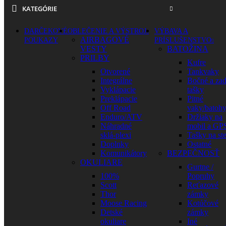
KATEGÓRIE
DARČEKOVÉ
OBLEČENIE A VÝSTROJ
VÝBAVA A
AIRBAGOVÉ
POUKAZY
PRÍSLUŠENSTVO
VESTY
BATOŽINA
PRILBY
Kufre
Otvorené
Tankvaky
Integrálne
Bočné a za
Vyklápacie
tašky
Preklápacie
Pitné
Off Road
vaky/batoh
Enduro/ATV
Držiaky na
Náhradné
mobil a GP
sklá-plexi
Tašky na st
Doplnky
Ostatné
Komunikátory
BEZPEČNOSŤ
OKULIARE
Gurtne /
100%
Popruhy
Scott
Reťazové
Thor
zámky
Moose Racing
Kotúčové
Detské
zámky
okuliare
Iné