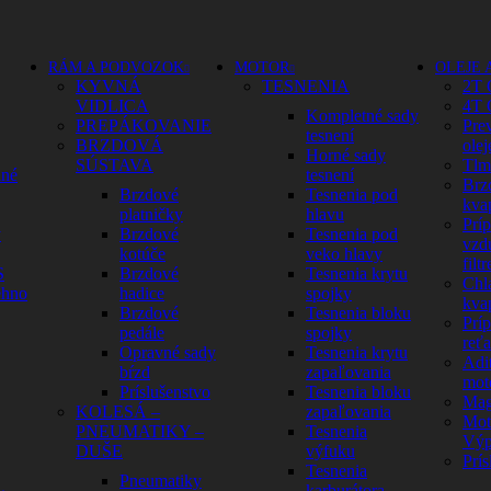
RÁM A PODVOZOK
MOTOR
OLEJE 
KYVNÁ
TESNENIA
2T 
VIDLICA
4T 
Kompletné sady
PREPÁKOVANIE
Pre
tesnení
BRZDOVÁ
olej
Horné sady
SÚSTAVA
Tlm
dné
tesnení
Brz
Brzdové
Tesnenia pod
kva
platničky
hlavu
Prí
y
Brzdové
Tesnenia pod
vzd
kotúče
veko hlavy
filtr
S
Brzdové
Tesnenia krytu
Chl
ehno
hadice
spojky
kva
Brzdové
Tesnenia bloku
Prí
pedále
spojky
reť
Opravné sady
Tesnenia krytu
Adit
bŕzd
zapaľovania
mot
Príslušenstvo
Tesnenia bloku
Mag
KOLESÁ –
zapaľovania
Mot
PNEUMATIKY –
Tesnenia
Výp
DUŠE
výfuku
Prís
Tesnenia
Pneumatiky
karburátora