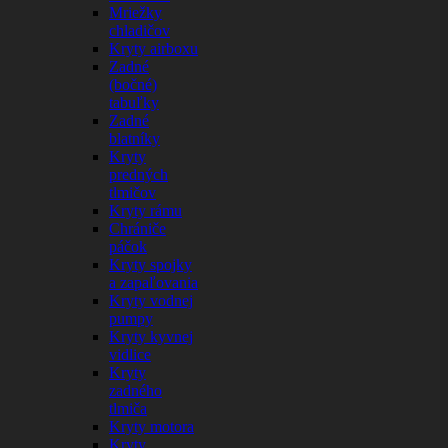
Mriežky
chladičov
Kryty airboxu
Zadné
(bočné)
tabuľky
Zadné
blatníky
Kryty
predných
tlmičov
Kryty rámu
Chrániče
páčok
Kryty spojky
a zapaľovania
Kryty vodnej
pumpy
Kryty kyvnej
vidlice
Kryty
zadného
tlmiča
Kryty motora
Kryty