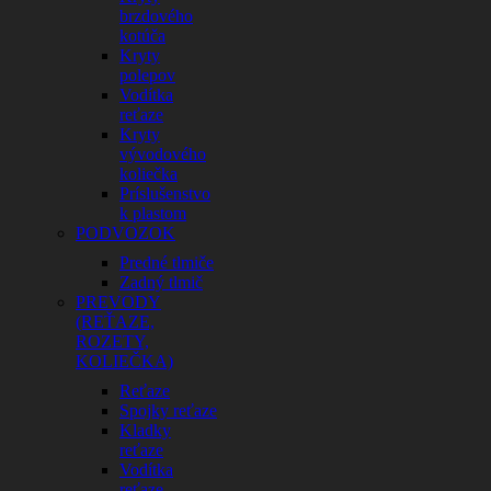
brzdového
kotúča
Kryty
polepov
Vodítka
reťaze
Kryty
vývodového
koliečka
Príslušenstvo
k plastom
PODVOZOK
Predné tlmiče
Zadný tlmič
PREVODY
(REŤAZE,
ROZETY,
KOLIEČKA)
Reťaze
Spojky reťaze
Kladky
reťaze
Vodítka
reťaze