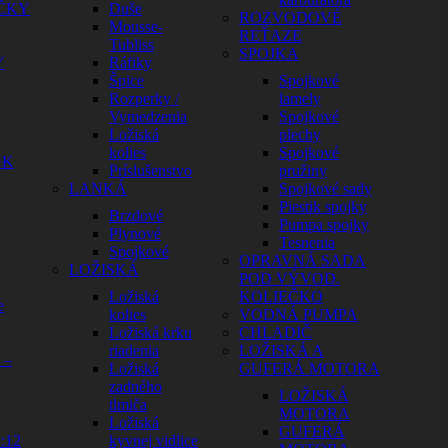
ČKY
Duše
ROZVODOVÉ
Mousse-
REŤAZE
Tubliss
SPOJKA
Y
Ráfiky
Špice
Spojkové
Rozperky /
lamely
Vymedzenia
Spojkové
Ložiská
plechy
kolies
Spojkové
GK
Príslušenstvo
pružiny
LANKÁ
Spojkové sady
Piestik spojky
Brzdové
Pumpa spojky
Plynové
Tesnenia
Spojkové
OPRAVNÁ SADA
LOŽISKÁ
POD VÝVOD.
Ložiská
KOLIEČKO
e
kolies
VODNÁ PUMPA
Ložiská krku
CHLADIČ
riadenia
LOŽISKÁ A
 –
Ložiská
GUFERÁ MOTORA
zadného
LOŽISKÁ
tlmiča
MOTORA
Ložiská
GUFERÁ
:12
kyvnej vidlice