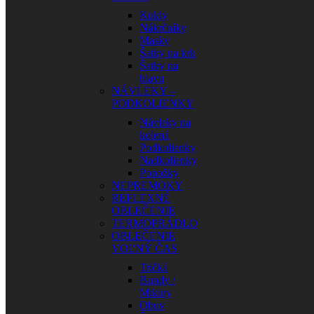
Kukly
Nákrčníky
Masky
Šatky na krk
Šatky na
hlavu
NÁVLEKY –
PODKOLIENKY
Návleky na
kolená
Podkolienky
Nadkolienky
Ponožky
NEPREMOKY
REFLEXNÉ
OBLEČENIE
TERMOPRÁDLO
OBLEČENIE
VOĽNÝ ČAS
Tričká
Bundy /
Mikiny
Obuv