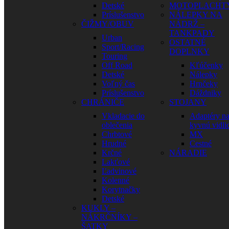
Detské
MOTOPLACHT
Príslušenstvo
NÁLEPKY NA
ČIŽMY/OBUV
NÁDRŽ –
TANKPADY
Urban
OSTATNÉ
Sport/Racing
DOPLNKY
Touring
Off Road
Kľúčenky
Detské
Nálepky
Voľný čas
Hrnčeky
Príslušenstvo
Dáždniky
CHRÁNIČE
STOJANY
Vkladacie do
Adaptéry n
oblečenia
kyvnú vidli
Chrbtové
MX
Hrudné
Cestné
Krčné
NÁRADIE
Lakťové
Ľadvinové
Kolenné
Korytnačky
Detské
KUKLY –
NÁKRČNÍKY –
ŠATKY