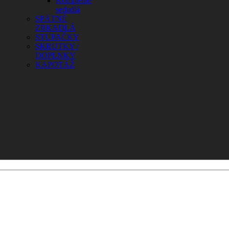
Kompletné
sedadlá
SPÄTNÉ
ZRKADLÁ
STUPAČKY
SKRUTKY /
DOPLNKY
KAPOTÁŽ