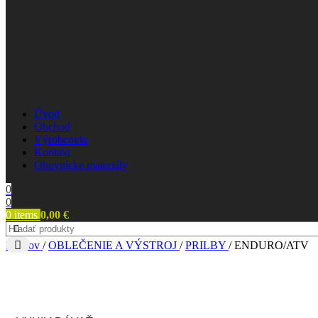
Úvod
Obchod
Výrobcovia
Kontakt
Obuvnícke materiály
0
0
0
items
0,00
€
Domov
/
OBLEČENIE A VÝSTROJ
/
PRILBY
/
ENDURO/ATV