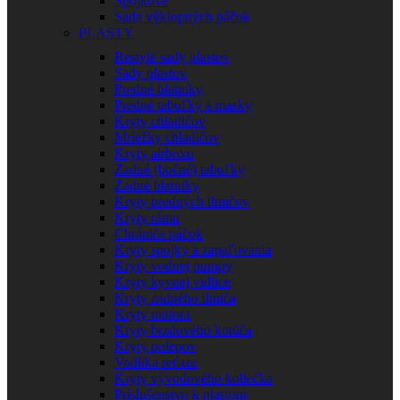
Spojkové
Sada výklopných páčok
PLASTY
Restyle sady plastov
Sady plastov
Predné blatníky
Predné tabuľky a masky
Kryty chladičov
Mriežky chladičov
Kryty airboxu
Zadné (bočné) tabuľky
Zadné blatníky
Kryty predných tlmičov
Kryty rámu
Chrániče páčok
Kryty spojky a zapaľovania
Kryty vodnej pumpy
Kryty kyvnej vidlice
Kryty zadného tlmiča
Kryty motora
Kryty brzdového kotúča
Kryty polepov
Vodítka reťaze
Kryty vývodového koliečka
Príslušenstvo k plastom