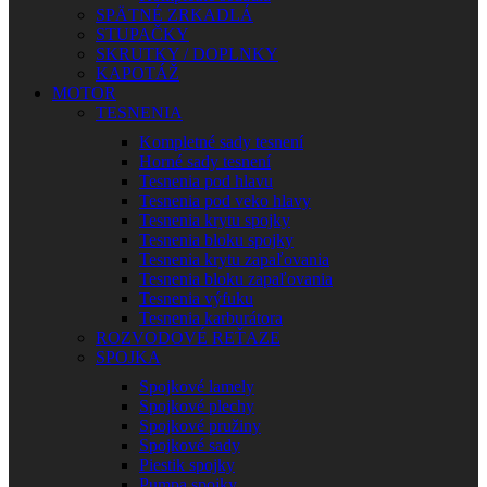
SPÄTNÉ ZRKADLÁ
STUPAČKY
SKRUTKY / DOPLNKY
KAPOTÁŽ
MOTOR
TESNENIA
Kompletné sady tesnení
Horné sady tesnení
Tesnenia pod hlavu
Tesnenia pod veko hlavy
Tesnenia krytu spojky
Tesnenia bloku spojky
Tesnenia krytu zapaľovania
Tesnenia bloku zapaľovania
Tesnenia výfuku
Tesnenia karburátora
ROZVODOVÉ REŤAZE
SPOJKA
Spojkové lamely
Spojkové plechy
Spojkové pružiny
Spojkové sady
Piestik spojky
Pumpa spojky