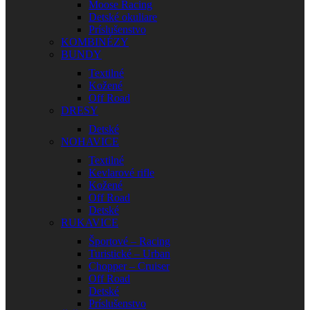
Moose Racing
Detské okuliare
Príslušenstvo
KOMBINÉZY
BUNDY
Textilné
Kožené
Off Road
DRESY
Detské
NOHAVICE
Textilné
Kevlarové rifle
Kožené
Off Road
Detské
RUKAVICE
Športové – Racing
Turistické – Urban
Chopper – Cruiser
Off Road
Detské
Príslušenstvo