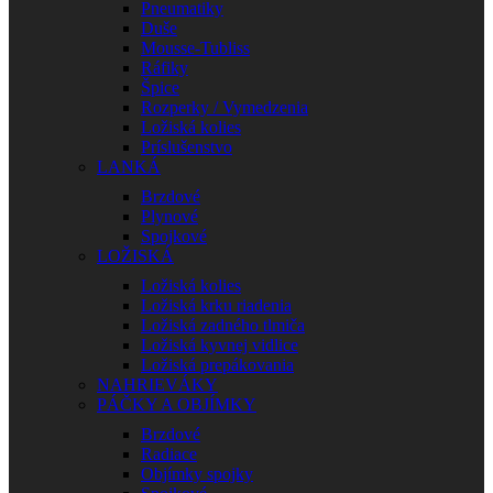
Pneumatiky
Duše
Mousse-Tubliss
Ráfiky
Špice
Rozperky / Vymedzenia
Ložiská kolies
Príslušenstvo
LANKÁ
Brzdové
Plynové
Spojkové
LOŽISKÁ
Ložiská kolies
Ložiská krku riadenia
Ložiská zadného tlmiča
Ložiská kyvnej vidlice
Ložiská prepákovania
NAHRIEVÁKY
PÁČKY A OBJÍMKY
Brzdové
Radiace
Objímky spojky