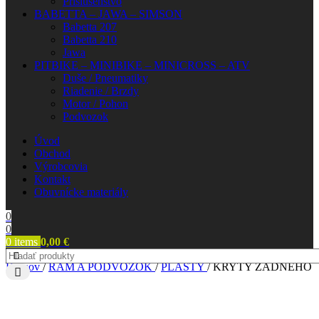
Príslušenstvo
BABETTA – JAWA – SIMSON
Babetta 207
Babetta 210
Jawa
PITBIKE – MINIBIKE – MINICROSS – ATV
Duše / Pneumatiky
Riadenie / Brzdy
Motor / Pohon
Podvozok
Úvod
Obchod
Výrobcovia
Kontakt
Obuvnícke materiály
0
0
0
items
0,00
€
Domov
/
RÁM A PODVOZOK
/
PLASTY
/
KRYTY ZADNÉHO 
KRYTY ZADNÉHO TLMIČA