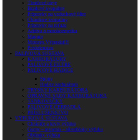
Tlmičové oleje
Brzdové kvapaliny
Prípravky na vzduchové filtre
Chladiace kvapaliny
Prípravky na reťaze
Aditíva a motokozmetika
Magura
Motorex Výpredaj!!!
Príslušenstvo
PALIVOVÁ SÚSTAVA
KARBURÁTORY
PALIVOVÉ FILTRE
PALIVOVÉ HADICE
Spony
Hadice karburátora
TRYSKY KARBURÁTORA
OPRAVNÉ SADY KARBURÁTORA
TANKOVAČKY
PALIVOVÉ ČERPADLÁ
PRÍSLUŠENSTVO
VÝFUKOVÁ SÚSTAVA
Chrániče a kryty výfuku
Gumy – tesnenia – silentbloky výfuku
Objímky výfuku