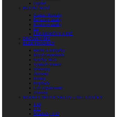
Ostatné
BEZPEČNOSŤ
Gurtne / Popruhy
Reťazové zámky
Kotúčové zámky
Iné
LEKÁRNIČKY A INÉ
DRŽIAKY ŠPZ
ELEKTRODIELY
Batérie a nabíjačky
Merače motohodín
Sviečky NGK
Vypínače motora
Smerovky
Žiarovky
Poistky
Prepínače
CDI Zapaľovanie
Zásuvky
MODELY MOTOCYKLOV – SKLADAČKY
1:18
1:12
Skladačky 1:12