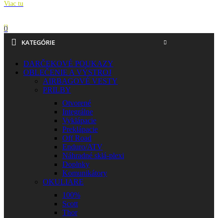
Viac tu
0
KATEGÓRIE
DARČEKOVÉ POUKAZY
OBLEČENIE A VÝSTROJ
AIRBAGOVÉ VESTY
PRILBY
Otvorené
Integrálne
Vyklápacie
Preklápacie
Off Road
Enduro/ATV
Náhradné sklá-plexi
Doplnky
Komunikátory
OKULIARE
100%
Scott
Thor