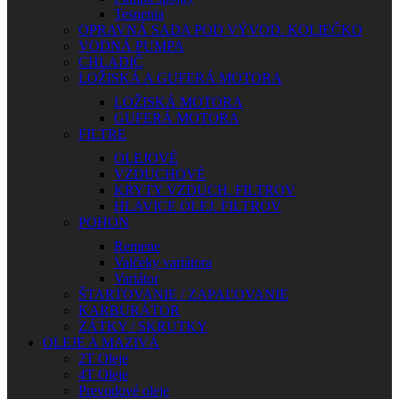
Tesnenia
OPRAVNÁ SADA POD VÝVOD. KOLIEČKO
VODNÁ PUMPA
CHLADIČ
LOŽISKÁ A GUFERÁ MOTORA
LOŽISKÁ MOTORA
GUFERÁ MOTORA
FILTRE
OLEJOVÉ
VZDUCHOVÉ
KRYTY VZDUCH. FILTROV
HLAVICE OLEJ. FILTROV
POHON
Remene
Valčeky variátora
Variátor
ŠTARTOVANIE / ZAPAĽOVANIE
KARBURÁTOR
ZÁTKY / SKRUTKY
OLEJE A MAZIVÁ
2T Oleje
4T Oleje
Prevodové oleje