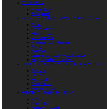
PODVOZOK
Predné tlmiče
Zadný tlmič
PREVODY (REŤAZE, ROZETY, KOLIEČKA)
Reťaze
Spojky reťaze
Kladky reťaze
Vodítka reťaze
Príslušenstvo k reťaziam
Rozety
Koliečka
Opravná sada pod vývod. koliečko
Kryty vývodového koliečka
RIADIDLÁ, RUKOVÄTE A PRÍSLUŠENSTVO
Rukoväte
Riadidlá
Rýchlopaly
Príslušenstvo
Peny na riadidlá
SEDADLÁ – POŤAHY – PENY
Poťahy
Peny sedadiel
Kompletné sedadlá