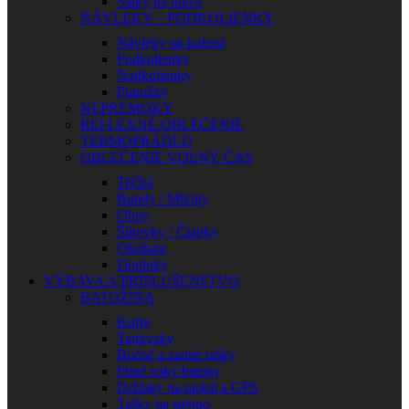
Šatky na hlavu
NÁVLEKY – PODKOLIENKY
Návleky na kolená
Podkolienky
Nadkolienky
Ponožky
NEPREMOKY
REFLEXNÉ OBLEČENIE
TERMOPRÁDLO
OBLEČENIE VOĽNÝ ČAS
Tričká
Bundy / Mikiny
Obuv
Šiltovky / Čiapky
Okuliare
Doplnky
VÝBAVA A PRÍSLUŠENSTVO
BATOŽINA
Kufre
Tankvaky
Bočné a zadné tašky
Pitné vaky/batohy
Držiaky na mobil a GPS
Tašky na stehno