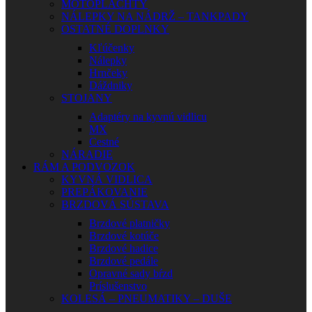
MOTOPLACHTY
NÁLEPKY NA NÁDRŽ – TANKPADY
OSTATNÉ DOPLNKY
Kľúčenky
Nálepky
Hrnčeky
Dáždniky
STOJANY
Adaptéry na kyvnú vidlicu
MX
Cestné
NÁRADIE
RÁM A PODVOZOK
KYVNÁ VIDLICA
PREPÁKOVANIE
BRZDOVÁ SÚSTAVA
Brzdové platničky
Brzdové kotúče
Brzdové hadice
Brzdové pedále
Opravné sady bŕzd
Príslušenstvo
KOLESÁ – PNEUMATIKY – DUŠE