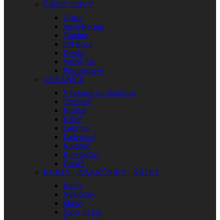
ČIŽMY/OBUV
Urban
Sport/Racing
Touring
Off Road
Detské
Voľný čas
Príslušenstvo
CHRÁNIČE
Vkladacie do oblečenia
Chrbtové
Hrudné
Krčné
Lakťové
Ľadvinové
Kolenné
Korytnačky
Detské
KUKLY – NÁKRČNÍKY – ŠATKY
Kukly
Nákrčníky
Masky
Šatky na krk