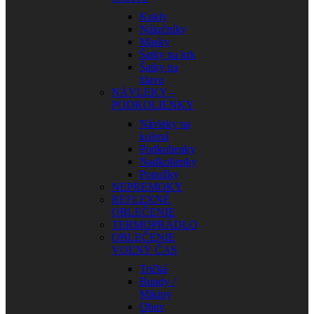
Kukly
Nákrčníky
Masky
Šatky na krk
Šatky na
hlavu
NÁVLEKY –
PODKOLIENKY
Návleky na
kolená
Podkolienky
Nadkolienky
Ponožky
NEPREMOKY
REFLEXNÉ
OBLEČENIE
TERMOPRÁDLO
OBLEČENIE
VOĽNÝ ČAS
Tričká
Bundy /
Mikiny
Obuv