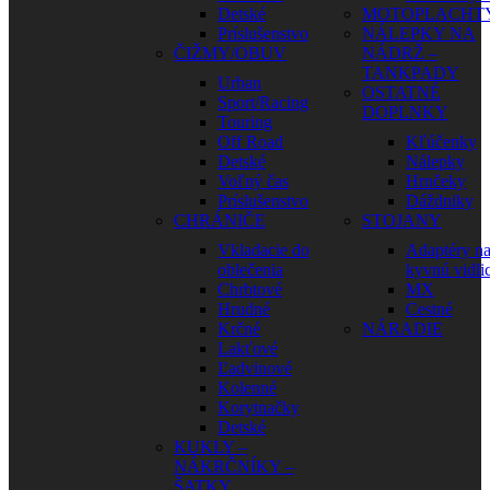
Detské
MOTOPLACHT
Príslušenstvo
NÁLEPKY NA
ČIŽMY/OBUV
NÁDRŽ –
TANKPADY
Urban
OSTATNÉ
Sport/Racing
DOPLNKY
Touring
Off Road
Kľúčenky
Detské
Nálepky
Voľný čas
Hrnčeky
Príslušenstvo
Dáždniky
CHRÁNIČE
STOJANY
Vkladacie do
Adaptéry n
oblečenia
kyvnú vidli
Chrbtové
MX
Hrudné
Cestné
Krčné
NÁRADIE
Lakťové
Ľadvinové
Kolenné
Korytnačky
Detské
KUKLY –
NÁKRČNÍKY –
ŠATKY