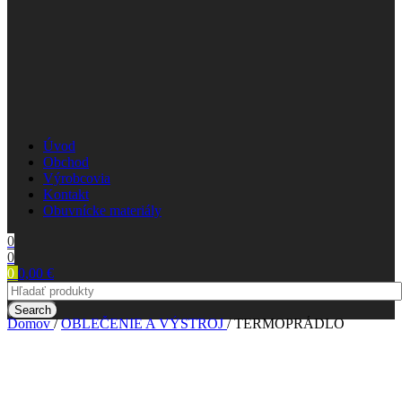
Úvod
Obchod
Výrobcovia
Kontakt
Obuvnícke materiály
0
0
0
0,00
€
Search
Domov
/
OBLEČENIE A VÝSTROJ
/
TERMOPRÁDLO
TERMOPRÁDLO