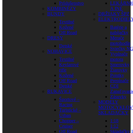
Príslušenstvo
LEKÁRNI
KOMBINÉZY
A INÉ
BUNDY
DRŽIAKY ŠPZ
ELEKTRODIEL
Textilné
Kožené
Batérie a
Off Road
nabíjačky
DRESY
Merače
motohodín
Detské
Sviečky N
NOHAVICE
Vypínače
Textilné
motora
Kevlarové
Smerovky
rifle
Žiarovky
Kožené
Poistky
Off Road
Prepínače
Detské
CDI
RUKAVICE
Zapaľovani
Zásuvky
Športové –
MODELY
Racing
MOTOCYKLOV
Turistické –
SKLADAČKY
Urban
Chopper –
1:18
Cruiser
1:12
Off Road
Skladačky 1