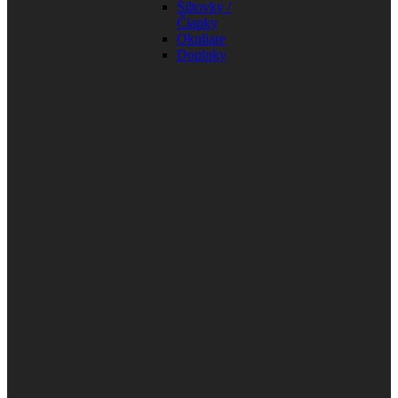
Šiltovky /
Čiapky
Okuliare
Doplnky