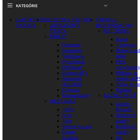
KATEGÓRIE
DARČEKOVÉ
OBLEČENIE A VÝSTROJ
VÝBAVA A
AIRBAGOVÉ
POUKAZY
PRÍSLUŠENSTVO
VESTY
BATOŽINA
PRILBY
Kufre
Otvorené
Tankvaky
Integrálne
Bočné a za
Vyklápacie
tašky
Preklápacie
Pitné
Off Road
vaky/batoh
Enduro/ATV
Držiaky na
Náhradné
mobil a GP
sklá-plexi
Tašky na st
Doplnky
Ostatné
Komunikátory
BEZPEČNOSŤ
OKULIARE
Gurtne /
100%
Popruhy
Scott
Reťazové
Thor
zámky
Moose Racing
Kotúčové
Detské
zámky
okuliare
Iné