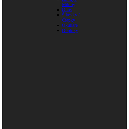
Mikiny
Obuv
Šiltovky /
Čiapky
Okuliare
Doplnky