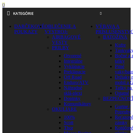
0
KATEGÓRIE
DARČEKOVÉ
OBLEČENIE A
VÝBAVA A
POUKAZY
VÝSTROJ
PRÍSLUŠENSTV
AIRBAGOVÉ
BATOŽINA
VESTY
Kufre
PRILBY
Tankvak
Otvorené
Bočné a 
Integrálne
tašky
Vyklápacie
Pitné
Preklápacie
vaky/bat
Off Road
Držiaky 
Enduro/ATV
mobil a 
Náhradné
Tašky na
sklá-plexi
Ostatné
Doplnky
BEZPEČNOS
Komunikátory
Gurtne /
OKULIARE
Popruhy
100%
Reťazov
Scott
zámky
Thor
Kotúčov