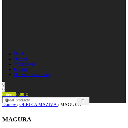
Úvod
Obchod
Výrobcovia
Kontakt
Obuvnícke materiály
0
0
0
items
0,00
€
Domov
/
OLEJE A MAZIVÁ
/
MAGURA
MAGURA