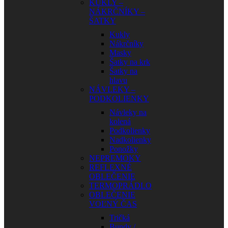
KUKLY –
NÁKRČNÍKY –
ŠATKY
Kukly
Nákrčníky
Masky
Šatky na krk
Šatky na
hlavu
NÁVLEKY –
PODKOLIENKY
Návleky na
kolená
Podkolienky
Nadkolienky
Ponožky
NEPREMOKY
REFLEXNÉ
OBLEČENIE
TERMOPRÁDLO
OBLEČENIE
VOĽNÝ ČAS
Tričká
Bundy /