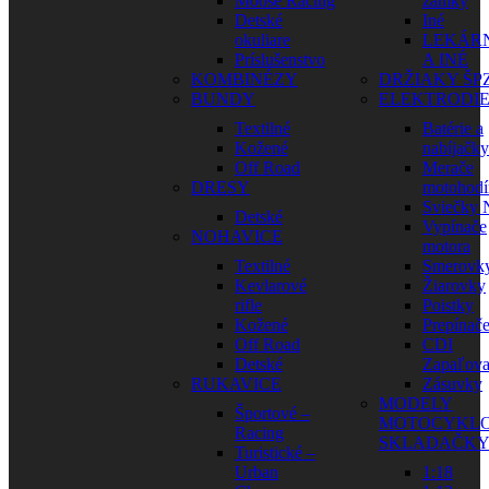
Moose Racing
zámky
Detské
Iné
okuliare
LEKÁR
Príslušenstvo
A INÉ
KOMBINÉZY
DRŽIAKY ŠP
BUNDY
ELEKTRODI
Textilné
Batérie a
Kožené
nabíjačky
Off Road
Merače
DRESY
motohodí
Sviečky
Detské
Vypínače
NOHAVICE
motora
Textilné
Smerovk
Kevlarové
Žiarovky
rifle
Poistky
Kožené
Prepínač
Off Road
CDI
Detské
Zapaľova
RUKAVICE
Zásuvky
MODELY
Športové –
MOTOCYKLO
Racing
SKLADAČK
Turistické –
Urban
1:18