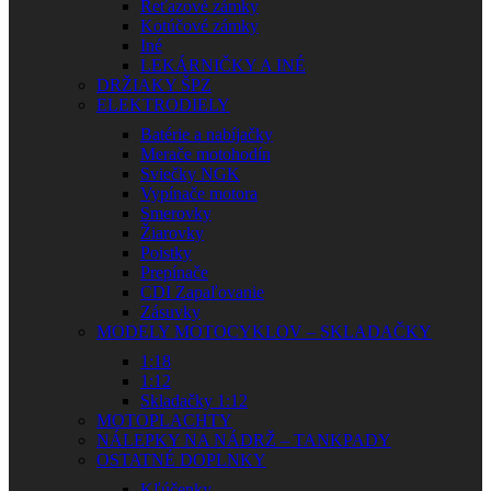
Reťazové zámky
Kotúčové zámky
Iné
LEKÁRNIČKY A INÉ
DRŽIAKY ŠPZ
ELEKTRODIELY
Batérie a nabíjačky
Merače motohodín
Sviečky NGK
Vypínače motora
Smerovky
Žiarovky
Poistky
Prepínače
CDI Zapaľovanie
Zásuvky
MODELY MOTOCYKLOV – SKLADAČKY
1:18
1:12
Skladačky 1:12
MOTOPLACHTY
NÁLEPKY NA NÁDRŽ – TANKPADY
OSTATNÉ DOPLNKY
Kľúčenky