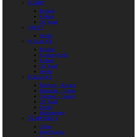
BUNDY
Textilné
Kožené
Off Road
DRESY
Detské
NOHAVICE
Textilné
Kevlarové rifle
Kožené
Off Road
Detské
RUKAVICE
Športové – Racing
Turistické – Urban
Chopper – Cruiser
Off Road
Detské
Príslušenstvo
ČIŽMY/OBUV
Urban
Sport/Racing