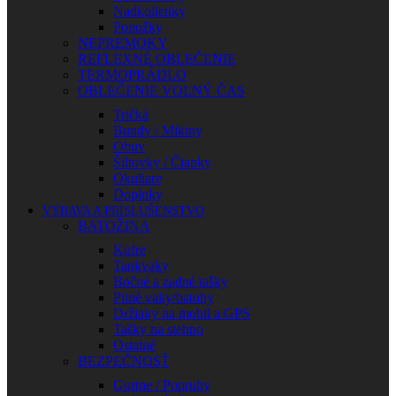
Nadkolienky
Ponožky
NEPREMOKY
REFLEXNÉ OBLEČENIE
TERMOPRÁDLO
OBLEČENIE VOĽNÝ ČAS
Tričká
Bundy / Mikiny
Obuv
Šiltovky / Čiapky
Okuliare
Doplnky
VÝBAVA A PRÍSLUŠENSTVO
BATOŽINA
Kufre
Tankvaky
Bočné a zadné tašky
Pitné vaky/batohy
Držiaky na mobil a GPS
Tašky na stehno
Ostatné
BEZPEČNOSŤ
Gurtne / Popruhy