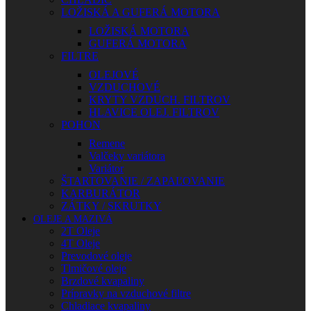
LOŽISKÁ A GUFERÁ MOTORA
LOŽISKÁ MOTORA
GUFERÁ MOTORA
FILTRE
OLEJOVÉ
VZDUCHOVÉ
KRYTY VZDUCH. FILTROV
HLAVICE OLEJ. FILTROV
POHON
Remene
Valčeky variátora
Variátor
ŠTARTOVANIE / ZAPAĽOVANIE
KARBURÁTOR
ZÁTKY / SKRUTKY
OLEJE A MAZIVÁ
2T Oleje
4T Oleje
Prevodové oleje
Tlmičové oleje
Brzdové kvapaliny
Prípravky na vzduchové filtre
Chladiace kvapaliny