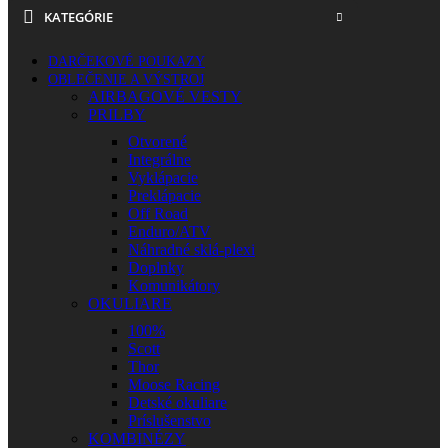
KATEGÓRIE
DARČEKOVÉ POUKAZY
OBLEČENIE A VÝSTROJ
AIRBAGOVÉ VESTY
PRILBY
Otvorené
Integrálne
Vyklápacie
Preklápacie
Off Road
Enduro/ATV
Náhradné sklá-plexi
Doplnky
Komunikátory
OKULIARE
100%
Scott
Thor
Moose Racing
Detské okuliare
Príslušenstvo
KOMBINÉZY