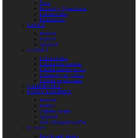
Špice
Rozperky / Vymedzenia
Ložiská kolies
Príslušenstvo
LANKÁ
Brzdové
Plynové
Spojkové
LOŽISKÁ
Ložiská kolies
Ložiská krku riadenia
Ložiská zadného tlmiča
Ložiská kyvnej vidlice
Ložiská prepákovania
NAHRIEVÁKY
PÁČKY A OBJÍMKY
Brzdové
Radiace
Objímky spojky
Spojkové
Sada výklopných páčok
PLASTY
Restyle sady plastov