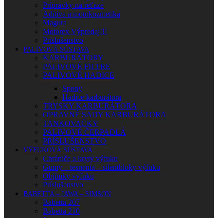
Prípravky na reťaze
Aditíva a motokozmetika
Magura
Motorex Výpredaj!!!
Príslušenstvo
PALIVOVÁ SÚSTAVA
KARBURÁTORY
PALIVOVÉ FILTRE
PALIVOVÉ HADICE
Spony
Hadice karburátora
TRYSKY KARBURÁTORA
OPRAVNÉ SADY KARBURÁTORA
TANKOVAČKY
PALIVOVÉ ČERPADLÁ
PRÍSLUŠENSTVO
VÝFUKOVÁ SÚSTAVA
Chrániče a kryty výfuku
Gumy – tesnenia – silentbloky výfuku
Objímky výfuku
Príslušenstvo
BABETTA – JAWA – SIMSON
Babetta 207
Babetta 210