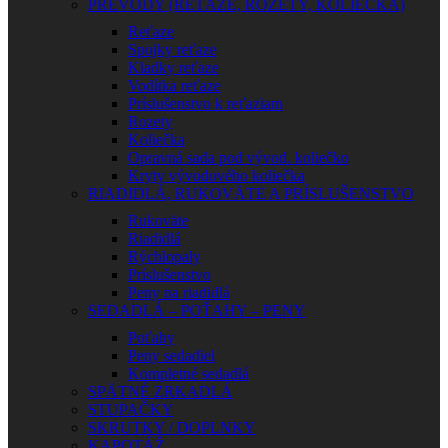
PREVODY (REŤAZE, ROZETY, KOLIEČKA)
Reťaze
Spojky reťaze
Kladky reťaze
Vodítka reťaze
Príslušenstvo k reťaziam
Rozety
Koliečka
Opravná sada pod vývod. koliečko
Kryty vývodového koliečka
RIADIDLÁ, RUKOVÄTE A PRÍSLUŠENSTVO
Rukoväte
Riadidlá
Rýchlopaly
Príslušenstvo
Peny na riadidlá
SEDADLÁ – POŤAHY – PENY
Poťahy
Peny sedadiel
Kompletné sedadlá
SPÄTNÉ ZRKADLÁ
STUPAČKY
SKRUTKY / DOPLNKY
KAPOTÁŽ