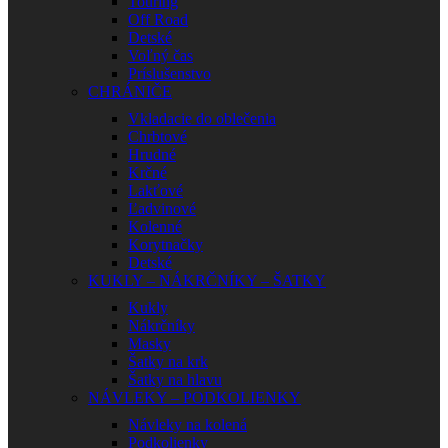
Touring
Off Road
Detské
Voľný čas
Príslušenstvo
CHRÁNIČE
Vkladacie do oblečenia
Chrbtové
Hrudné
Krčné
Lakťové
Ľadvinové
Kolenné
Korytnačky
Detské
KUKLY – NÁKRČNÍKY – ŠATKY
Kukly
Nákrčníky
Masky
Šatky na krk
Šatky na hlavu
NÁVLEKY – PODKOLIENKY
Návleky na kolená
Podkolienky