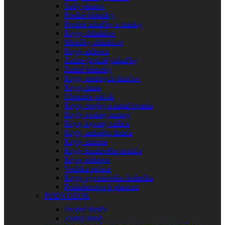
Sady plastov
Predné blatníky
Predné tabuľky a masky
Kryty chladičov
Mriežky chladičov
Kryty airboxu
Zadné (bočné) tabuľky
Zadné blatníky
Kryty predných tlmičov
Kryty rámu
Chrániče páčok
Kryty spojky a zapaľovania
Kryty vodnej pumpy
Kryty kyvnej vidlice
Kryty zadného tlmiča
Kryty motora
Kryty brzdového kotúča
Kryty polepov
Vodítka reťaze
Kryty vývodového koliečka
Príslušenstvo k plastom
PODVOZOK
Predné tlmiče
Zadný tlmič