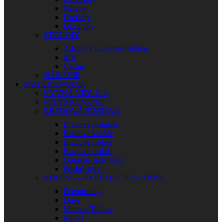
Nálepky
Hrnčeky
Dáždniky
STOJANY
Adaptéry na kyvnú vidlicu
MX
Cestné
NÁRADIE
RÁM A PODVOZOK
KYVNÁ VIDLICA
PREPÁKOVANIE
BRZDOVÁ SÚSTAVA
Brzdové platničky
Brzdové kotúče
Brzdové hadice
Brzdové pedále
Opravné sady bŕzd
Príslušenstvo
KOLESÁ – PNEUMATIKY – DUŠE
Pneumatiky
Duše
Mousse-Tubliss
Ráfiky