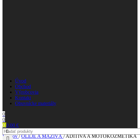
Úvod
Obchod
Výrobcovia
Kontakt
Obuvnícke materiály
0
0
0
0,00
€
Domov
/
OLEJE A MAZIVÁ
/
ADITÍVA A MOTOKOZMETIKA