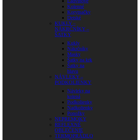
Ľadvinové
Kolenné
Korytnačky
Detské
KUKLY –
NÁKRČNÍKY –
ŠATKY
Kukly
Nákrčníky
Masky
Šatky na krk
Šatky na
hlavu
NÁVLEKY –
PODKOLIENKY
Návleky na
kolená
Podkolienky
Nadkolienky
Ponožky
NEPREMOKY
REFLEXNÉ
OBLEČENIE
TERMOPRÁDLO