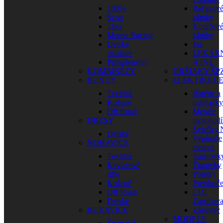
100%
Reťazov
Scott
zámky
Thor
Kotúčov
Moose Racing
zámky
Detské
Iné
okuliare
LEKÁR
Príslušenstvo
A INÉ
KOMBINÉZY
DRŽIAKY ŠP
BUNDY
ELEKTRODI
Textilné
Batérie a
Kožené
nabíjačky
Off Road
Merače
DRESY
motohodí
Sviečky
Detské
Vypínače
NOHAVICE
motora
Textilné
Smerovk
Kevlarové
Žiarovky
rifle
Poistky
Kožené
Prepínač
Off Road
CDI
Detské
Zapaľova
RUKAVICE
Zásuvky
MODELY