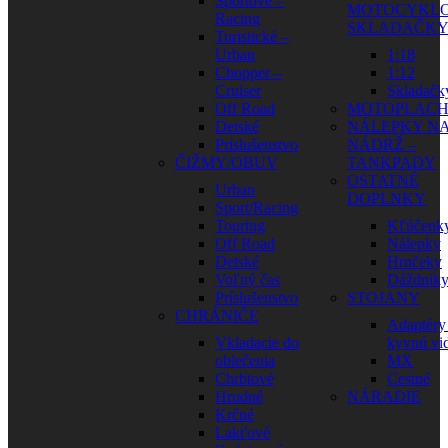
Športové –
MOTOCYKLO
Racing
SKLADAČK
Turistické –
Urban
1:18
Chopper –
1:12
Cruiser
Skladačk
Off Road
MOTOPLAC
Detské
NÁLEPKY N
Príslušenstvo
NÁDRŽ –
ČIŽMY/OBUV
TANKPADY
OSTATNÉ
Urban
DOPLNKY
Sport/Racing
Touring
Kľúčenk
Off Road
Nálepky
Detské
Hrnčeky
Voľný čas
Dáždnik
Príslušenstvo
STOJANY
CHRÁNIČE
Adaptéry
Vkladacie do
kyvnú vid
oblečenia
MX
Chrbtové
Cestné
Hrudné
NÁRADIE
Krčné
Lakťové