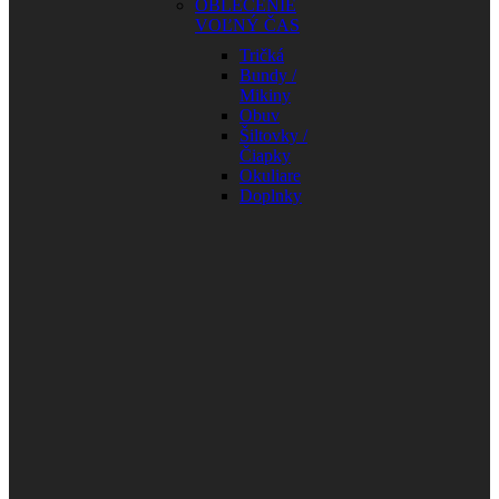
OBLEČENIE
VOĽNÝ ČAS
Tričká
Bundy /
Mikiny
Obuv
Šiltovky /
Čiapky
Okuliare
Doplnky