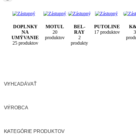
DOPLNKY
MOTUL
BEL-
PUTOLINE
K
NA
20
RAY
17 produktov
3
UMÝVANIE
produktov
2
prod
25 produktov
produkty
VYHĽADÁVAŤ
VÝROBCA
KATEGÓRIE PRODUKTOV