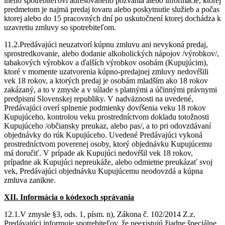
iného spotrebiteľovi adresovaného pozvania alebo informácie, ktorej
predmetom je najmä predaj tovaru alebo poskytnutie služieb a počas
ktorej alebo do 15 pracovných dní po uskutočnení ktorej dochádza k
uzavretiu zmluvy so spotrebiteľom.
11.2.Predávajúci neuzatvorí kúpnu zmluvu ani nevykoná predaj,
sprostredkovanie, alebo dodanie alkoholických nápojov /výrobkov/,
tabakových výrobkov a ďalších výrobkov osobám (Kupujúcim),
ktoré v momente uzatvorenia kúpno-predajnej zmluvy nedovŕšili
vek 18 rokov, a ktorých predaj je osobám mladším ako 18 rokov
zakázaný, a to v zmysle a v súlade s platnými a účinnými právnymi
predpismi Slovenskej republiky. V nadväznosti na uvedené,
Predávajúci overí splnenie podmienky dovŕšenia veku 18 rokov
Kupujúceho, kontrolou veku prostredníctvom dokladu totožnosti
Kupujúceho /občiansky preukaz, alebo pas/, a to pri odovzdávaní
objednávky do rúk Kupujúceho. Uvedené Predávajúci vykoná
prostredníctvom poverenej osoby, ktorý objednávku Kupujúcemu
má doručiť. V prípade ak Kupujúci nedovŕšil vek 18 rokov,
prípadne ak Kupujúci nepreukáže, alebo odmietne preukázať svoj
vek, Predávajúci objednávku Kupujúcemu neodovzdá a kúpna
zmluva zanikne.
XII. Informácia o kódexoch správania
12.1.V zmysle §3, ods. 1, písm. n), Zákona č. 102/2014 Z.z.
Predávajúci informuje spotrebiteľov, že neexistujú žiadne špeciálne