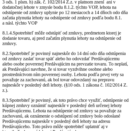
3 ods. 1 písm. h) zák. č. 102/2014 Z.z. v platnom znení ani v
dodatočnej lehote v zmysle bodu 8.1.2. týchto VOP, lehota na
odstúpenie od zmluvy uplynie po 12 mesiacoch a 14 dňoch odo dňa
začatia plynutia lehoty na odstúpenie od zmluvy podľa bodu 8.1.
a násl. týchto VOP
8.1.4.Spotrebiteľ môže odstúpiť od zmluvy, predmetom ktorej je
dodanie tovaru, aj pred začatím plynutia lehoty na odstúpenie od
zmluvy.
8.2.Spotrebiteľ je povinný najneskôr do 14 dní odo dňa odstúpenia
od zmluvy zaslať tovar späť alebo ho odovzdať Predávajúcemu
alebo osobe poverenej Predávajúcim na prevzatie tovaru. To neplatí,
ak Predávajúci navrhne, že si tovar vyzdvihne osobne alebo
prostredníctvom ním poverenej osoby. Lehota podľa prvej vety sa
považuje za zachovanú, ak bol tovar odovzdaný na prepravu
najneskôr v posledný deň lehoty. (§10 ods. 1 zákona č. 102/2014 Z.
z.).
8.3.Spotrebiteľ je povinný, ak toto právo chce využiť, odstúpenie od
kúpnej zmluvy oznámiť najneskôr v posledný deň určenej lehoty
Predávajúcemu. Lehota na odstúpenie od zmluvy sa považuje za
zachovanú, ak oznámenie o odstúpení od zmluvy bolo odoslané
Predávajúcemu najneskôr v posledný deň lehoty na adresu
Predávajúceho. Toto právo môže spotrebiteľ uplatniť aj v