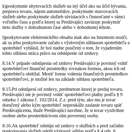
k)poskytnutie ubytovacích služieb na iný účel ako na účel bývania,
preprava tovaru, nájom automobilov, poskytnutie stravovacích
služieb alebo poskytnutie služieb súvisiacich s činnosťami v rámci
voľného času a podľa ktorej sa Predávajúci zaväzuje poskytnúť
tieto služby v dohodnutom čase alebo v dohodnutej lehote,
l)poskytovanie elektronického obsahu inak ako na hmotnom nosiči,
ak sa jeho poskytovanie začalo s výslovným súhlasom spotrebiteľa a
spotrebiteľ vyhlásil, že bol riadne poučený o tom, že vyjadrením
tohto súhlasu stráca právo na odstúpenie od zmluvy.
8.14.V prípade odstúpenia od zmluvy Predávajúci je povinný vrátiť
spotrebiteľovi finančné prostriedky rovnakou formou, akou ich od
spotrebiteľa obdržal. Meniť formu vrátenia finančných prostriedkov
spotrebiteľovi, je možné len na základe súhlasu spotrebiteľa.
8.15.Pri odstúpení od zmluvy, predmetom ktorej je predaj tovaru,
Predávajúci nie je povinný vrátiť spotrebiteľovi platby podľa § 9
odseku 1 zákona č. 102/2014. Z.z. pred tým, ako mu je tovar
doručený alebo kým spotrebiteľ nepreukáže zaslanie tovaru späť
Predávajúcemu, ibaže Predávajúci navrhne, že si tovar vyzdvihne
osobne alebo prostredníctvom ním poverenej osoby.
8.16.Ak spotrebiteľ odstúpi od zmluvy o službách a pred začatím
poskytovania služieb udelil výslovný súhlas podľa § 4 ods. 6