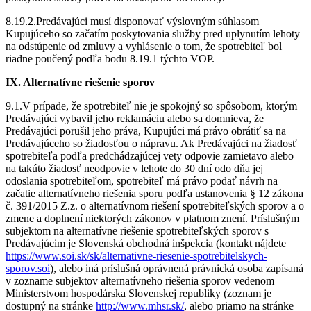
8.19.2.Predávajúci musí disponovať výslovným súhlasom
Kupujúceho so začatím poskytovania služby pred uplynutím lehoty
na odstúpenie od zmluvy a vyhlásenie o tom, že spotrebiteľ bol
riadne poučený podľa bodu 8.19.1 týchto VOP.
IX. Alternatívne riešenie sporov
9.1.V prípade, že spotrebiteľ nie je spokojný so spôsobom, ktorým
Predávajúci vybavil jeho reklamáciu alebo sa domnieva, že
Predávajúci porušil jeho práva, Kupujúci má právo obrátiť sa na
Predávajúceho so žiadosťou o nápravu. Ak Predávajúci na žiadosť
spotrebiteľa podľa predchádzajúcej vety odpovie zamietavo alebo
na takúto žiadosť neodpovie v lehote do 30 dní odo dňa jej
odoslania spotrebiteľom, spotrebiteľ má právo podať návrh na
začatie alternatívneho riešenia sporu podľa ustanovenia § 12 zákona
č. 391/2015 Z.z. o alternatívnom riešení spotrebiteľských sporov a o
zmene a doplnení niektorých zákonov v platnom znení. Príslušným
subjektom na alternatívne riešenie spotrebiteľských sporov s
Predávajúcim je Slovenská obchodná inšpekcia (kontakt nájdete
https://www.soi.sk/sk/alternativne-riesenie-spotrebitelskych-
sporov.soi
), alebo iná príslušná oprávnená právnická osoba zapísaná
v zozname subjektov alternatívneho riešenia sporov vedenom
Ministerstvom hospodárska Slovenskej republiky (zoznam je
dostupný na stránke
http://www.mhsr.sk/
, alebo priamo na stránke