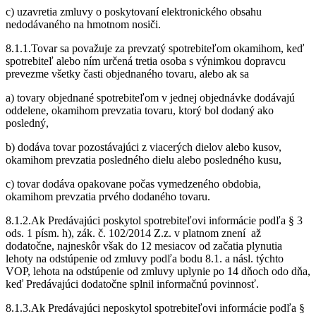
c) uzavretia zmluvy o poskytovaní elektronického obsahu
nedodávaného na hmotnom nosiči.
8.1.1.Tovar sa považuje za prevzatý spotrebiteľom okamihom, keď
spotrebiteľ alebo ním určená tretia osoba s výnimkou dopravcu
prevezme všetky časti objednaného tovaru, alebo ak sa
a) tovary objednané spotrebiteľom v jednej objednávke dodávajú
oddelene, okamihom prevzatia tovaru, ktorý bol dodaný ako
posledný,
b) dodáva tovar pozostávajúci z viacerých dielov alebo kusov,
okamihom prevzatia posledného dielu alebo posledného kusu,
c) tovar dodáva opakovane počas vymedzeného obdobia,
okamihom prevzatia prvého dodaného tovaru.
8.1.2.Ak Predávajúci poskytol spotrebiteľovi informácie podľa § 3
ods. 1 písm. h), zák. č. 102/2014 Z.z. v platnom znení až
dodatočne, najneskôr však do 12 mesiacov od začatia plynutia
lehoty na odstúpenie od zmluvy podľa bodu 8.1. a násl. týchto
VOP, lehota na odstúpenie od zmluvy uplynie po 14 dňoch odo dňa,
keď Predávajúci dodatočne splnil informačnú povinnosť.
8.1.3.Ak Predávajúci neposkytol spotrebiteľovi informácie podľa §