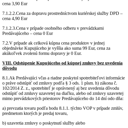
cena 3,90 Eur
7.1.2.2.Cena za dopravu prostredníctvom kuriérskej služby DPD –
cena 4,90 Eur
7.1.2.3.Cena v prípade osobného odberu v prevádzkarni
Predávajúceho – cena 0 Eur
7.2.V prípade ak celková kúpna cena produktov v jednej
objednávke Kupujúceho je vyššia ako suma 99 Eur, cena za
akúkoľvek zvolenú formu dopravy je 0 Eur.
VIII. Odstúpenie Kupujúceho od kúpnej zmluvy bez uvedenia
dôvodu
8.1.Ak Predávajúci včas a riadne poskytol spotrebiteľovi informácie
o práve odstúpiť od zmluvy podľa § 3 ods. 1 písm. h) zákona č.
102/2014 Z. z., spotrebiteľ je oprávnený aj bez uvedenia dôvodu
odstúpiť od zmluvy uzavretej na diaľku, alebo od zmluvy uzavretej
mimo prevádzkových priestorov Predávajúceho do 14 dní odo dňa:
a) prevzatia tovaru podľa bodu 8.1.1. týchto VOP v prípade zmlúv,
predmetom ktorých je predaj tovaru,
b) uzavretia zmluvy o poskytnutí služby alebo