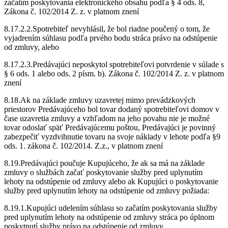
začatím poskytovania elektronického obsahu podľa § 4 ods. 8,
Zákona č. 102/2014 Z. z. v platnom znení
8.17.2.2.Spotrebiteľ nevyhlásil, že bol riadne poučený o tom, že
vyjadrením súhlasu podľa prvého bodu stráca právo na odstúpenie
od zmluvy, alebo
8.17.2.3.Predávajúci neposkytol spotrebiteľovi potvrdenie v súlade s
§ 6 ods. 1 alebo ods. 2 písm. b). Zákona č. 102/2014 Z. z. v platnom
znení
8.18.Ak na základe zmluvy uzavretej mimo prevádzkových
priestorov Predávajúceho bol tovar dodaný spotrebiteľovi domov v
čase uzavretia zmluvy a vzhľadom na jeho povahu nie je možné
tovar odoslať späť Predávajúcemu poštou, Predávajúci je povinný
zabezpečiť vyzdvihnutie tovaru na svoje náklady v lehote podľa §9
ods. 1. zákona č. 102/2014. Z.z., v platnom znení
8.19.Predávajúci poučuje Kupujúceho, že ak sa má na základe
zmluvy o službách začať poskytovanie služby pred uplynutím
lehoty na odstúpenie od zmluvy alebo ak Kupujúci o poskytovanie
služby pred uplynutím lehoty na odstúpenie od zmluvy požiada:
8.19.1.Kupujúci udelením súhlasu so začatím poskytovania služby
pred uplynutím lehoty na odstúpenie od zmluvy stráca po úplnom
poskytnutí služby právo na odstúpenie od zmluvy.