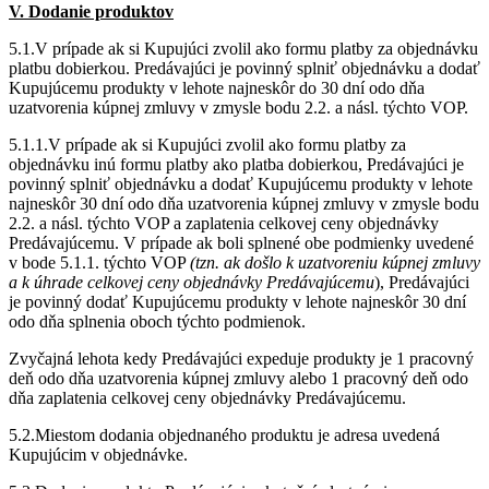
V. Dodanie produktov
5.1.V prípade ak si Kupujúci zvolil ako formu platby za objednávku
platbu dobierkou. Predávajúci je povinný splniť objednávku a dodať
Kupujúcemu produkty v lehote najneskôr do 30 dní odo dňa
uzatvorenia kúpnej zmluvy v zmysle bodu 2.2. a násl. týchto VOP.
5.1.1.V prípade ak si Kupujúci zvolil ako formu platby za
objednávku inú formu platby ako platba dobierkou, Predávajúci je
povinný splniť objednávku a dodať Kupujúcemu produkty v lehote
najneskôr 30 dní odo dňa uzatvorenia kúpnej zmluvy v zmysle bodu
2.2. a násl. týchto VOP a zaplatenia celkovej ceny objednávky
Predávajúcemu. V prípade ak boli splnené obe podmienky uvedené
v bode 5.1.1. týchto VOP
(tzn. ak do
šlo k uzatvoreniu kúpnej zmluvy
a k úhrade celkovej ceny objednávky Predávajúcemu
), Predávajúci
je povinný dodať Kupujúcemu produkty v lehote najneskôr 30 dní
odo dňa splnenia oboch týchto podmienok.
Zvyčajná lehota kedy Predávajúci expeduje produkty je 1 pracovný
deň odo dňa uzatvorenia kúpnej zmluvy alebo 1 pracovný deň odo
dňa zaplatenia celkovej ceny objednávky Predávajúcemu.
5.2.Miestom dodania objednaného produktu je adresa uvedená
Kupujúcim v objednávke.