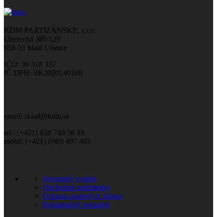
KDM PARTIZÁNSKE, s.r.o.
Uherecká 380/129
958 03 Malé Uherce
IČO: 36 318 337
IČ DPH: SK2020140188
Kontakt
email: sklad@kdm.sk
tel.: (+421) 038 749 58 93
mobil: (+421) 0903 497 403
Informácie
Vernostný systém
Obchodné podmienky
Ochrana osobných údajov
Reklamačný poriadok