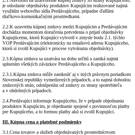
2.1.Návrhom na uzatvorenie kúpnej zmluvy zo strany Kupujúceho,
je odoslanie objednávky produktov Kupujúcim realizované najmä
využitím webového sídla Predávajúceho, prípadne ďalšími
diaľkovo-komunikačnými prostriedkami.
2.2.K uzavretiu kúpnej zmluvy medzi Kupujúcim a Predávajúcim
dochádza momentom doručenia potvrdenia o prijatí objednávky
Kupujúcemu, ktorú Kupujúci vytvoril v zmysle bodu 2.1. týchto
VOP Predávajúcim (elektronicky na emailovú adresu Kupujúceho,
ktorú si zvolil Kupujúci v procese vytvárania objednávky).
2.3.Kúpna zmluva sa uzatvára na dobu určitú a zaniká najmä
splnením všetkých záväzkov Predávajúceho a Kupujúceho.
2.3.1.Kúpna zmluva môže zaniknúť aj v iných právnym poriadkom
Slovenskej republiky vymedzených prípadoch, a to najmä dohodou
zmluvných strán, odstúpením od zmluvy zo strany spotrebiteľa
a v obdobných prípadoch.
2.4.Predávajúci informuje Kupujúceho, že v prípade objednania
produktov Kupujúcim, je objednanie spojené s povinnosťou platby
pre Kupujúceho, a to formou platby akú si zvolil Kupujúci.
III. Kúpna cena a platobné podmienky
3.1.Cena tovarov a služieb objednávaných prostredníctvom