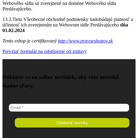
Webového sídla sú zverejnené na doméne Webového sídla
Predávajúceho.
13.3.Tieto Všeobecné obchodné podmienky nadobúdajú platnosť a
účinnosť ich zverejnením na Webovom sídle Predávajúceho
dňa
01.02.2024
Tento eshop je certifikovaný
http://www.pravoeshopov.sk
Prevziať formulár na odstúpenie od zmluvy
Prihláste sa na odber noviniek, aby vám neunikli
žiadne zľavy.