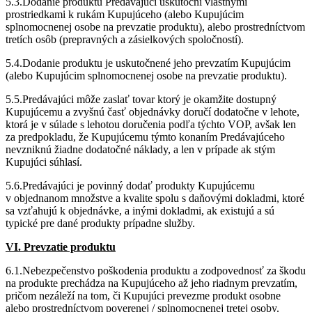
5.3.Dodanie produktu Predávajúci uskutoční vlastnými
prostriedkami k rukám Kupujúceho (alebo Kupujúcim
splnomocnenej osobe na prevzatie produktu), alebo prostredníctvom
tretích osôb (prepravných a zásielkových spoločností).
5.4.Dodanie produktu je uskutočnené jeho prevzatím Kupujúcim
(alebo Kupujúcim splnomocnenej osobe na prevzatie produktu).
5.5.Predávajúci môže zaslať tovar ktorý je okamžite dostupný
Kupujúcemu a zvyšnú časť objednávky doručí dodatočne v lehote,
ktorá je v súlade s lehotou doručenia podľa týchto VOP, avšak len
za predpokladu, že Kupujúcemu týmto konaním Predávajúceho
nevzniknú žiadne dodatočné náklady, a len v prípade ak stým
Kupujúci súhlasí.
5.6.Predávajúci je povinný dodať produkty Kupujúcemu
v objednanom množstve a kvalite spolu s daňovými dokladmi, ktoré
sa vzťahujú k objednávke, a inými dokladmi, ak existujú a sú
typické pre dané produkty prípadne služby.
VI. Prevzatie produktu
6.1.Nebezpečenstvo poškodenia produktu a zodpovednosť za škodu
na produkte prechádza na Kupujúceho až jeho riadnym prevzatím,
pričom nezáleží na tom, či Kupujúci prevezme produkt osobne
alebo prostredníctvom poverenej / splnomocnenej tretej osoby.