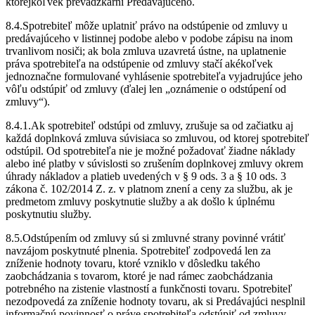
ktorejkoľvek prevádzkarni Predávajúceho.
8.4.Spotrebiteľ môže uplatniť právo na odstúpenie od zmluvy u
predávajúceho v listinnej podobe alebo v podobe zápisu na inom
trvanlivom nosiči; ak bola zmluva uzavretá ústne, na uplatnenie
práva spotrebiteľa na odstúpenie od zmluvy stačí akékoľvek
jednoznačne formulované vyhlásenie spotrebiteľa vyjadrujúce jeho
vôľu odstúpiť od zmluvy (ďalej len „oznámenie o odstúpení od
zmluvy“).
8.4.1.Ak spotrebiteľ odstúpi od zmluvy, zrušuje sa od začiatku aj
každá doplnková zmluva súvisiaca so zmluvou, od ktorej spotrebiteľ
odstúpil. Od spotrebiteľa nie je možné požadovať žiadne náklady
alebo iné platby v súvislosti so zrušením doplnkovej zmluvy okrem
úhrady nákladov a platieb uvedených v § 9 ods. 3 a § 10 ods. 3
zákona č. 102/2014 Z. z. v platnom znení a ceny za službu, ak je
predmetom zmluvy poskytnutie služby a ak došlo k úplnému
poskytnutiu služby.
8.5.Odstúpením od zmluvy sú si zmluvné strany povinné vrátiť
navzájom poskytnuté plnenia. Spotrebiteľ zodpovedá len za
zníženie hodnoty tovaru, ktoré vzniklo v dôsledku takého
zaobchádzania s tovarom, ktoré je nad rámec zaobchádzania
potrebného na zistenie vlastností a funkčnosti tovaru. Spotrebiteľ
nezodpovedá za zníženie hodnoty tovaru, ak si Predávajúci nesplnil
informačnú povinnosť o práve spotrebiteľa odstúpiť od zmluvy