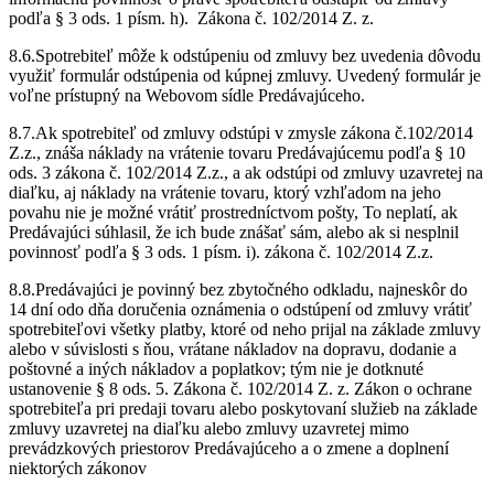
podľa § 3 ods. 1 písm. h). Zákona č. 102/2014 Z. z.
8.6.Spotrebiteľ môže k odstúpeniu od zmluvy bez uvedenia dôvodu
využiť formulár odstúpenia od kúpnej zmluvy. Uvedený formulár je
voľne prístupný na Webovom sídle Predávajúceho.
8.7.Ak spotrebiteľ od zmluvy odstúpi v zmysle zákona č.102/2014
Z.z., znáša náklady na vrátenie tovaru Predávajúcemu podľa § 10
ods. 3 zákona č. 102/2014 Z.z., a ak odstúpi od zmluvy uzavretej na
diaľku, aj náklady na vrátenie tovaru, ktorý vzhľadom na jeho
povahu nie je možné vrátiť prostredníctvom pošty, To neplatí, ak
Predávajúci súhlasil, že ich bude znášať sám, alebo ak si nesplnil
povinnosť podľa § 3 ods. 1 písm. i). zákona č. 102/2014 Z.z.
8.8.Predávajúci je povinný bez zbytočného odkladu, najneskôr do
14 dní odo dňa doručenia oznámenia o odstúpení od zmluvy vrátiť
spotrebiteľovi všetky platby, ktoré od neho prijal na základe zmluvy
alebo v súvislosti s ňou, vrátane nákladov na dopravu, dodanie a
poštovné a iných nákladov a poplatkov; tým nie je dotknuté
ustanovenie § 8 ods. 5. Zákona č. 102/2014 Z. z. Zákon o ochrane
spotrebiteľa pri predaji tovaru alebo poskytovaní služieb na základe
zmluvy uzavretej na diaľku alebo zmluvy uzavretej mimo
prevádzkových priestorov Predávajúceho a o zmene a doplnení
niektorých zákonov