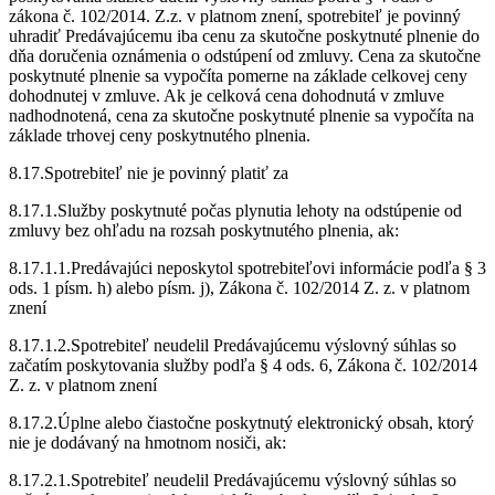
zákona č. 102/2014. Z.z. v platnom znení, spotrebiteľ je povinný
uhradiť Predávajúcemu iba cenu za skutočne poskytnuté plnenie do
dňa doručenia oznámenia o odstúpení od zmluvy. Cena za skutočne
poskytnuté plnenie sa vypočíta pomerne na základe celkovej ceny
dohodnutej v zmluve. Ak je celková cena dohodnutá v zmluve
nadhodnotená, cena za skutočne poskytnuté plnenie sa vypočíta na
základe trhovej ceny poskytnutého plnenia.
8.17.Spotrebiteľ nie je povinný platiť za
8.17.1.Služby poskytnuté počas plynutia lehoty na odstúpenie od
zmluvy bez ohľadu na rozsah poskytnutého plnenia, ak:
8.17.1.1.Predávajúci neposkytol spotrebiteľovi informácie podľa § 3
ods. 1 písm. h) alebo písm. j), Zákona č. 102/2014 Z. z. v platnom
znení
8.17.1.2.Spotrebiteľ neudelil Predávajúcemu výslovný súhlas so
začatím poskytovania služby podľa § 4 ods. 6, Zákona č. 102/2014
Z. z. v platnom znení
8.17.2.Úplne alebo čiastočne poskytnutý elektronický obsah, ktorý
nie je dodávaný na hmotnom nosiči, ak:
8.17.2.1.Spotrebiteľ neudelil Predávajúcemu výslovný súhlas so