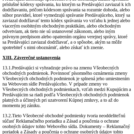
príslušné kódexy správania, ku ktorým sa Predávajúci zaviazal k ich
dodržiavaniu, pričom kódexom správania sa rozumie dohoda, alebo
súbor pravidiel, ktoré vymedzujú správanie Predávajúceho, ktorý sa
zaviazal dodržiavať tento kódex správania vo vzťahu k jednej alebo
viacerým osobitným obchodným praktikám, alebo obchodným
odvetviam, ak tieto nie sú ustanovené zákonom, alebo iným
právnym predpisom alebo opatrením orgánu verejnej správy, ktoré
sa Predávajúci zaviazal dodržiavať, a o spôsobe, akým sa môže
spotrebiteľ s nimi oboznámiť, alebo získať ich znenie.
XIII. Záverečné ustanovenia
13.1.Predávajúci si vyhradzuje právo na zmenu Všeobecných
obchodných podmienok. Povinnosť písomného oznámenia zmeny
Všeobecných obchodných podmienok je splnená jeho umiestnením
na Webovom sídle Predávajúceho. V prípade zmeny vo
Všeobecných obchodných podmienkach, vzťah medzi Kupujúcim a
Predávajúcim sa riadi podľa Všeobecných obchodných podmienok
platných a účinných pri uzatvorení Kúpnej zmluvy, a to až do
momentu jej zániku.
13.2.Tieto Všeobecné obchodné podmienky tvoria neoddeliteľnú
súčasť Reklamačného poriadku a Zásad a poučenia o ochrane
osobných údajov tohto Webového sídla. Dokumenty – Reklamačný
poriadok a Zásady a poučenia o ochrane osobných údajov tohto