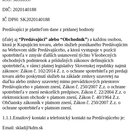
DIČ: 2020140188
IČ DPH: SK2020140188
Predávajúci je platiteľom dane z pridanej hodnoty
(ďalej aj
“Predávajúci” alebo “Obchodník”
) a každou osobou,
ktorá je Kupujúcim tovaru, alebo služieb ponúkaného Predávajúcim
na Webovom sídle Predávajúceho, a ktorá vystupuje v pozícii
spotrebiteľa v zmysle ďalších ustanovení týchto Všeobecných
obchodných podmienok a príslušných zákonov definujúcich
spotrebiteľa, v rámci platnej legislatívy Slovenskej republiky najmä
zákonov: Zákon č. 102/2014 Z. z. o ochrane spotrebiteľa pri predaji
tovaru alebo poskytnutí služieb na základe zmluvy uzavretej na
diaľku alebo zmluvy uzavretej mimo prevádzkových priestorov
Predávajúceho v platnom znení, Zákon č. 250/2007 Z.z. o ochrane
spotrebiteľa v znení neskorších predpisov, Zákon č. 22/2004 Z.z. o
elektronickom obchode v platnom znení, Zákon č. 40/1964 Z.z.
Občiansky zákonník v platnom znení, Zákon č. 250/2007 Z.z. o
ochrane spotrebiteľa v platnom znení.
1.1.1.Emailový kontakt a telefonický kontakt na Predávajúceho je:
Email: sklad@kdm.sk