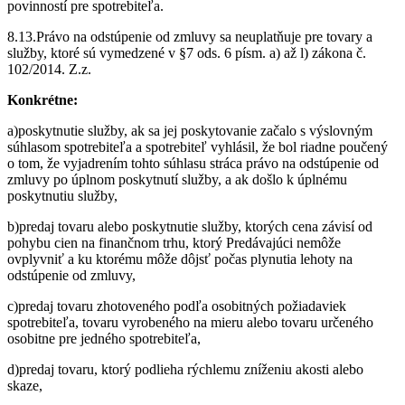
povinností pre spotrebiteľa.
8.13.Právo na odstúpenie od zmluvy sa neuplatňuje pre tovary a
služby, ktoré sú vymedzené v §7 ods. 6 písm. a) až l) zákona č.
102/2014. Z.z.
Konkrétne:
a)poskytnutie služby, ak sa jej poskytovanie začalo s výslovným
súhlasom spotrebiteľa a spotrebiteľ vyhlásil, že bol riadne poučený
o tom, že vyjadrením tohto súhlasu stráca právo na odstúpenie od
zmluvy po úplnom poskytnutí služby, a ak došlo k úplnému
poskytnutiu služby,
b)predaj tovaru alebo poskytnutie služby, ktorých cena závisí od
pohybu cien na finančnom trhu, ktorý Predávajúci nemôže
ovplyvniť a ku ktorému môže dôjsť počas plynutia lehoty na
odstúpenie od zmluvy,
c)predaj tovaru zhotoveného podľa osobitných požiadaviek
spotrebiteľa, tovaru vyrobeného na mieru alebo tovaru určeného
osobitne pre jedného spotrebiteľa,
d)predaj tovaru, ktorý podlieha rýchlemu zníženiu akosti alebo
skaze,