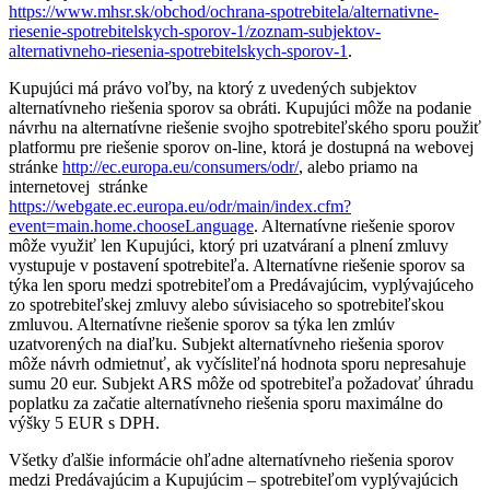
https://www.mhsr.sk/obchod/ochrana-spotrebitela/alternativne-
riesenie-spotrebitelskych-sporov-1/zoznam-subjektov-
alternativneho-riesenia-spotrebitelskych-sporov-1
.
Kupujúci má právo voľby, na ktorý z uvedených subjektov
alternatívneho riešenia sporov sa obráti. Kupujúci môže na podanie
návrhu na alternatívne riešenie svojho spotrebiteľského sporu použiť
platformu pre riešenie sporov on-line, ktorá je dostupná na webovej
stránke
http://ec.europa.eu/consumers/odr/
, alebo priamo na
internetovej stránke
https://webgate.ec.europa.eu/odr/main/index.cfm?
event=main.home.chooseLanguage
. Alternatívne riešenie sporov
môže využiť len Kupujúci, ktorý pri uzatváraní a plnení zmluvy
vystupuje v postavení spotrebiteľa. Alternatívne riešenie sporov sa
týka len sporu medzi spotrebiteľom a Predávajúcim, vyplývajúceho
zo spotrebiteľskej zmluvy alebo súvisiaceho so spotrebiteľskou
zmluvou. Alternatívne riešenie sporov sa týka len zmlúv
uzatvorených na diaľku. Subjekt alternatívneho riešenia sporov
môže návrh odmietnuť, ak vyčísliteľná hodnota sporu nepresahuje
sumu 20 eur. Subjekt ARS môže od spotrebiteľa požadovať úhradu
poplatku za začatie alternatívneho riešenia sporu maximálne do
výšky 5 EUR s DPH.
Všetky ďalšie informácie ohľadne alternatívneho riešenia sporov
medzi Predávajúcim a Kupujúcim – spotrebiteľom vyplývajúcich