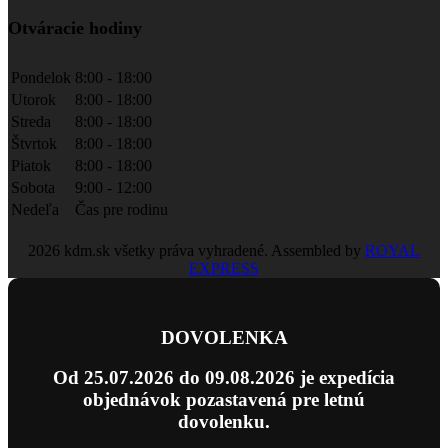
Otváracie hodiny
Pondelok
8:00 - 18:00
Utorok
8:00 - 18:00
Streda
8:00 - 18:00
Štvrtok
8:00 - 18:00
Piatok
8:00 - 18:00
Sobota
9:00 - 12:00
Nedeľa
Čas pre rodinu
2026 kdm.sk všetky práva vyhradené. Assembled by
ROYAL
EXPRESS
DOVOLENKA
Od 25.07.2026 do 09.08.2026 je expedícia
objednávok pozastavená pre letnú
dovolenku.