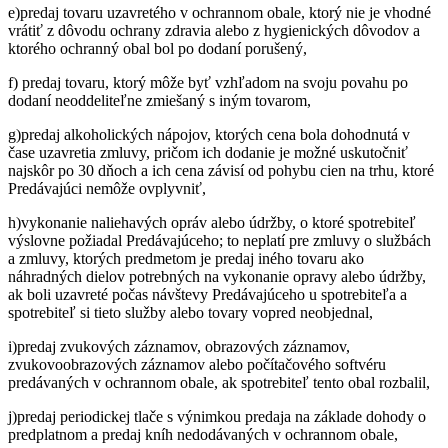
e)predaj tovaru uzavretého v ochrannom obale, ktorý nie je vhodné
vrátiť z dôvodu ochrany zdravia alebo z hygienických dôvodov a
ktorého ochranný obal bol po dodaní porušený,
f) predaj tovaru, ktorý môže byť vzhľadom na svoju povahu po
dodaní neoddeliteľne zmiešaný s iným tovarom,
g)predaj alkoholických nápojov, ktorých cena bola dohodnutá v
čase uzavretia zmluvy, pričom ich dodanie je možné uskutočniť
najskôr po 30 dňoch a ich cena závisí od pohybu cien na trhu, ktoré
Predávajúci nemôže ovplyvniť,
h)vykonanie naliehavých opráv alebo údržby, o ktoré spotrebiteľ
výslovne požiadal Predávajúceho; to neplatí pre zmluvy o službách
a zmluvy, ktorých predmetom je predaj iného tovaru ako
náhradných dielov potrebných na vykonanie opravy alebo údržby,
ak boli uzavreté počas návštevy Predávajúceho u spotrebiteľa a
spotrebiteľ si tieto služby alebo tovary vopred neobjednal,
i)predaj zvukových záznamov, obrazových záznamov,
zvukovoobrazových záznamov alebo počítačového softvéru
predávaných v ochrannom obale, ak spotrebiteľ tento obal rozbalil,
j)predaj periodickej tlače s výnimkou predaja na základe dohody o
predplatnom a predaj kníh nedodávaných v ochrannom obale,