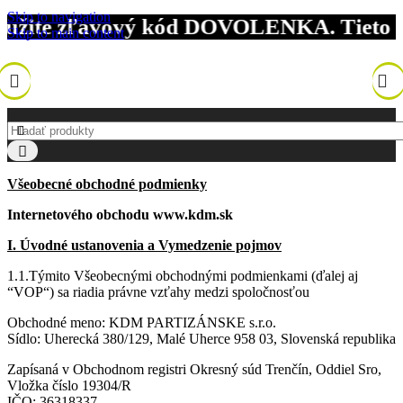
Skip to navigation
e zľavový kód DOVOLENKA. Tieto objedná
Skip to main content
Všeobecné obchodné podmienky
Internetového obchodu www.kdm.sk
I. Úvodné ustanovenia a Vymedzenie pojmov
1.1.Týmito Všeobecnými obchodnými podmienkami (ďalej aj
“VOP“) sa riadia právne vzťahy medzi spoločnosťou
Obchodné meno: KDM PARTIZÁNSKE s.r.o.
Sídlo: Uherecká 380/129, Malé Uherce 958 03, Slovenská republika
Zapísaná v Obchodnom registri Okresný súd Trenčín, Oddiel Sro,
Vložka číslo 19304/R
IČO: 36318337