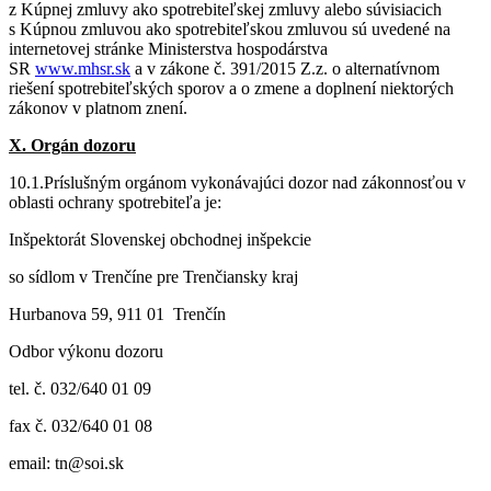
z Kúpnej zmluvy ako spotrebiteľskej zmluvy alebo súvisiacich
s Kúpnou zmluvou ako spotrebiteľskou zmluvou sú uvedené na
internetovej stránke Ministerstva hospodárstva
SR
www.mhsr.sk
a v zákone č. 391/2015 Z.z. o alternatívnom
riešení spotrebiteľských sporov a o zmene a doplnení niektorých
zákonov v platnom znení.
X. Orgán dozoru
10.1.Príslušným orgánom vykonávajúci dozor nad zákonnosťou v
oblasti ochrany spotrebiteľa je:
Inšpektorát Slovenskej obchodnej inšpekcie
so sídlom v Trenčíne pre Trenčiansky kraj
Hurbanova 59, 911 01 Trenčín
Odbor výkonu dozoru
tel. č. 032/640 01 09
fax č. 032/640 01 08
email: tn@soi.sk