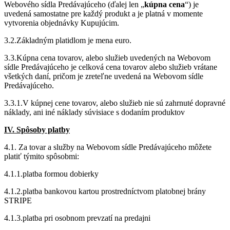
Webového sídla Predávajúceho (ďalej len „
kúpna cena
“) je
uvedená samostatne pre každý produkt a je platná v momente
vytvorenia objednávky Kupujúcim.
3.2.Základným platidlom je mena euro.
3.3.Kúpna cena tovarov, alebo služieb uvedených na Webovom
sídle Predávajúceho je celková cena tovarov alebo služieb vrátane
všetkých daní, pričom je zreteľne uvedená na Webovom sídle
Predávajúceho.
3.3.1.V kúpnej cene tovarov, alebo služieb nie sú zahrnuté dopravné
náklady, ani iné náklady súvisiace s dodaním produktov
IV. Spôsoby platby
4.1. Za tovar a služby na Webovom sídle Predávajúceho môžete
platiť týmito spôsobmi:
4.1.1.platba formou dobierky
4.1.2.platba bankovou kartou prostredníctvom platobnej brány
STRIPE
4.1.3.platba pri osobnom prevzatí na predajni