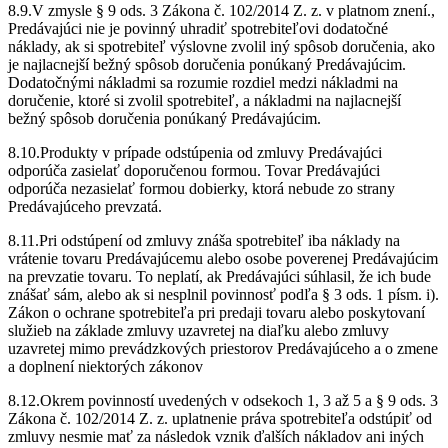
8.9.V zmysle § 9 ods. 3 Zákona č. 102/2014 Z. z. v platnom znení.,
Predávajúci nie je povinný uhradiť spotrebiteľovi dodatočné
náklady, ak si spotrebiteľ výslovne zvolil iný spôsob doručenia, ako
je najlacnejší bežný spôsob doručenia ponúkaný Predávajúcim.
Dodatočnými nákladmi sa rozumie rozdiel medzi nákladmi na
doručenie, ktoré si zvolil spotrebiteľ, a nákladmi na najlacnejší
bežný spôsob doručenia ponúkaný Predávajúcim.
8.10.Produkty v prípade odstúpenia od zmluvy Predávajúci
odporúča zasielať doporučenou formou. Tovar Predávajúci
odporúča nezasielať formou dobierky, ktorá nebude zo strany
Predávajúceho prevzatá.
8.11.Pri odstúpení od zmluvy znáša spotrebiteľ iba náklady na
vrátenie tovaru Predávajúcemu alebo osobe poverenej Predávajúcim
na prevzatie tovaru. To neplatí, ak Predávajúci súhlasil, že ich bude
znášať sám, alebo ak si nesplnil povinnosť podľa § 3 ods. 1 písm. i).
Zákon o ochrane spotrebiteľa pri predaji tovaru alebo poskytovaní
služieb na základe zmluvy uzavretej na diaľku alebo zmluvy
uzavretej mimo prevádzkových priestorov Predávajúceho a o zmene
a doplnení niektorých zákonov
8.12.Okrem povinností uvedených v odsekoch 1, 3 až 5 a § 9 ods. 3
Zákona č. 102/2014 Z. z. uplatnenie práva spotrebiteľa odstúpiť od
zmluvy nesmie mať za následok vznik ďalších nákladov ani iných