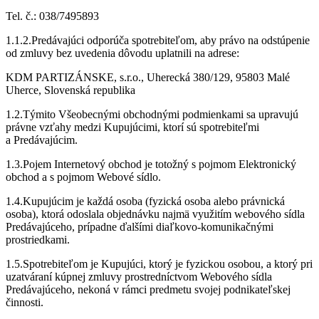
Tel. č.: 038/7495893
1.1.2.Predávajúci odporúča spotrebiteľom, aby právo na odstúpenie
od zmluvy bez uvedenia dôvodu uplatnili na adrese:
KDM PARTIZÁNSKE, s.r.o., Uherecká 380/129, 95803 Malé
Uherce, Slovenská republika
1.2.Týmito Všeobecnými obchodnými podmienkami sa upravujú
právne vzťahy medzi Kupujúcimi, ktorí sú spotrebiteľmi
a Predávajúcim.
1.3.Pojem Internetový obchod je totožný s pojmom Elektronický
obchod a s pojmom Webové sídlo.
1.4.Kupujúcim je každá osoba (fyzická osoba alebo právnická
osoba), ktorá odoslala objednávku najmä využitím webového sídla
Predávajúceho, prípadne ďalšími diaľkovo-komunikačnými
prostriedkami.
1.5.Spotrebiteľom je Kupujúci, ktorý je fyzickou osobou, a ktorý pri
uzatváraní kúpnej zmluvy prostredníctvom Webového sídla
Predávajúceho, nekoná v rámci predmetu svojej podnikateľskej
činnosti.