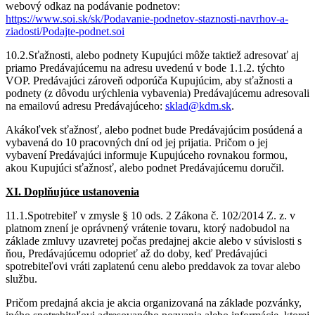
webový odkaz na podávanie podnetov:
https://www.soi.sk/sk/Podavanie-podnetov-staznosti-navrhov-a-
ziadosti/Podajte-podnet.soi
10.2.Sťažnosti, alebo podnety Kupujúci môže taktiež adresovať aj
priamo Predávajúcemu na adresu uvedenú v bode 1.1.2. týchto
VOP. Predávajúci zároveň odporúča Kupujúcim, aby sťažnosti a
podnety (z dôvodu urýchlenia vybavenia) Predávajúcemu adresovali
na emailovú adresu Predávajúceho:
sklad@kdm.sk
.
Akákoľvek sťažnosť, alebo podnet bude Predávajúcim posúdená a
vybavená do 10 pracovných dní od jej prijatia. Pričom o jej
vybavení Predávajúci informuje Kupujúceho rovnakou formou,
akou Kupujúci sťažnosť, alebo podnet Predávajúcemu doručil.
XI. Doplňujúce ustanovenia
11.1.Spotrebiteľ v zmysle § 10 ods. 2 Zákona č. 102/2014 Z. z. v
platnom znení je oprávnený vrátenie tovaru, ktorý nadobudol na
základe zmluvy uzavretej počas predajnej akcie alebo v súvislosti s
ňou, Predávajúcemu odoprieť až do doby, keď Predávajúci
spotrebiteľovi vráti zaplatenú cenu alebo preddavok za tovar alebo
službu.
Pričom predajná akcia je akcia organizovaná na základe pozvánky,