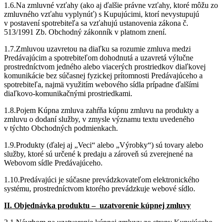
1.6.Na zmluvné vzťahy (ako aj ďalšie právne vzťahy, ktoré môžu zo
zmluvného vzťahu vyplynúť) s Kupujúcimi, ktorí nevystupujú
v postavení spotrebiteľa sa vzťahujú ustanovenia zákona č.
513/1991 Zb. Obchodný zákonník v platnom znení.
1.7.Zmluvou uzavretou na diaľku sa rozumie zmluva medzi
Predávajúcim a spotrebiteľom dohodnutá a uzavretá výlučne
prostredníctvom jedného alebo viacerých prostriedkov diaľkovej
komunikácie bez súčasnej fyzickej prítomnosti Predávajúceho a
spotrebiteľa, najmä využitím webového sídla prípadne ďalšími
diaľkovo-komunikačnými prostriedkami.
1.8.Pojem Kúpna zmluva zahŕňa kúpnu zmluvu na produkty a
zmluvu o dodaní služby, v zmysle významu textu uvedeného
v týchto Obchodných podmienkach.
1.9.Produkty (ďalej aj „Veci“ alebo „Výrobky“) sú tovary alebo
služby, ktoré sú určené k predaju a zároveň sú zverejnené na
Webovom sídle Predávajúceho.
1.10.Predávajúci je súčasne prevádzkovateľom elektronického
systému, prostredníctvom ktorého prevádzkuje webové sídlo.
II. Objednávka produktu – uzatvorenie kúpnej zmluvy