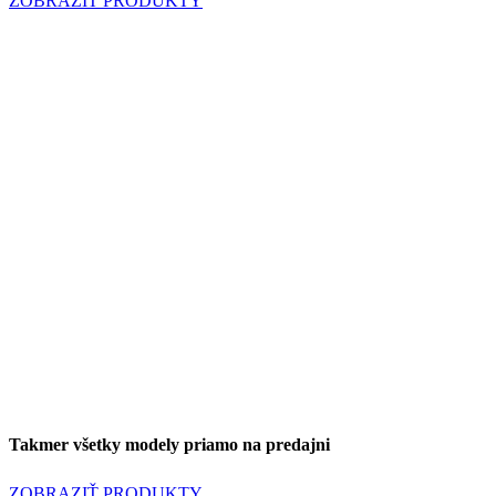
ZOBRAZIŤ PRODUKTY
Distribútor svetových komunikátorov SENA
Takmer všetky modely priamo na predajni
ZOBRAZIŤ PRODUKTY