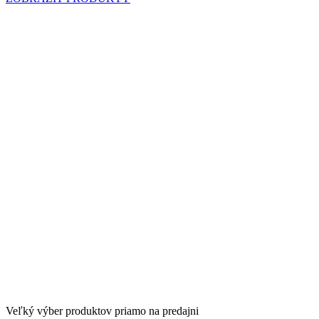
Sme autorizovaný predajca prémiovej značky
4SR
Veľký výber produktov priamo na predajni