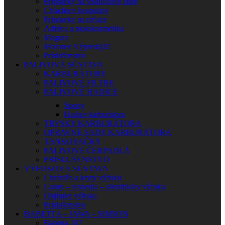
Prípravky na vzduchové filtre
Chladiace kvapaliny
Prípravky na reťaze
Aditíva a motokozmetika
Magura
Motorex Výpredaj!!!
Príslušenstvo
PALIVOVÁ SÚSTAVA
KARBURÁTORY
PALIVOVÉ FILTRE
PALIVOVÉ HADICE
Spony
Hadice karburátora
TRYSKY KARBURÁTORA
OPRAVNÉ SADY KARBURÁTORA
TANKOVAČKY
PALIVOVÉ ČERPADLÁ
PRÍSLUŠENSTVO
VÝFUKOVÁ SÚSTAVA
Chrániče a kryty výfuku
Gumy – tesnenia – silentbloky výfuku
Objímky výfuku
Príslušenstvo
BABETTA – JAWA – SIMSON
Babetta 207