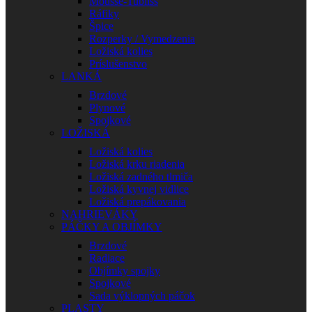
Mousse-Tubliss
Ráfiky
Špice
Rozperky / Vymedzenia
Ložiská kolies
Príslušenstvo
LANKÁ
Brzdové
Plynové
Spojkové
LOŽISKÁ
Ložiská kolies
Ložiská krku riadenia
Ložiská zadného tlmiča
Ložiská kyvnej vidlice
Ložiská prepákovania
NAHRIEVÁKY
PÁČKY A OBJÍMKY
Brzdové
Radiace
Objímky spojky
Spojkové
Sada výklopných páčok
PLASTY