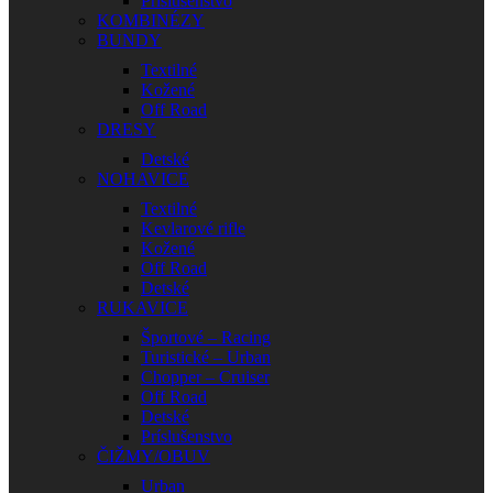
Príslušenstvo
KOMBINÉZY
BUNDY
Textilné
Kožené
Off Road
DRESY
Detské
NOHAVICE
Textilné
Kevlarové rifle
Kožené
Off Road
Detské
RUKAVICE
Športové – Racing
Turistické – Urban
Chopper – Cruiser
Off Road
Detské
Príslušenstvo
ČIŽMY/OBUV
Urban