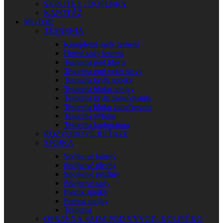
SKRUTKY / DOPLNKY
KAPOTÁŽ
MOTOR
TESNENIA
Kompletné sady tesnení
Horné sady tesnení
Tesnenia pod hlavu
Tesnenia pod veko hlavy
Tesnenia krytu spojky
Tesnenia bloku spojky
Tesnenia krytu zapaľovania
Tesnenia bloku zapaľovania
Tesnenia výfuku
Tesnenia karburátora
ROZVODOVÉ REŤAZE
SPOJKA
Spojkové lamely
Spojkové plechy
Spojkové pružiny
Spojkové sady
Piestik spojky
Pumpa spojky
Tesnenia
OPRAVNÁ SADA POD VÝVOD. KOLIEČKO