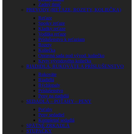
Zadný tlmič
PREVODY (REŤAZE, ROZETY, KOLIEČKA)
Reťaze
Spojky reťaze
Kladky reťaze
Vodítka reťaze
Príslušenstvo k reťaziam
Rozety
Koliečka
Opravná sada pod vývod. koliečko
Kryty vývodového koliečka
RIADIDLÁ, RUKOVÄTE A PRÍSLUŠENSTVO
Rukoväte
Riadidlá
Rýchlopaly
Príslušenstvo
Peny na riadidlá
SEDADLÁ – POŤAHY – PENY
Poťahy
Peny sedadiel
Kompletné sedadlá
SPÄTNÉ ZRKADLÁ
STUPAČKY