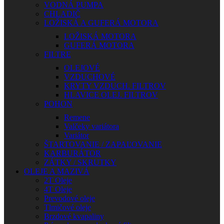
VODNÁ PUMPA
CHLADIČ
LOŽISKÁ A GUFERÁ MOTORA
LOŽISKÁ MOTORA
GUFERÁ MOTORA
FILTRE
OLEJOVÉ
VZDUCHOVÉ
KRYTY VZDUCH. FILTROV
HLAVICE OLEJ. FILTROV
POHON
Remene
Valčeky variátora
Variátor
ŠTARTOVANIE / ZAPAĽOVANIE
KARBURÁTOR
ZÁTKY / SKRUTKY
OLEJE A MAZIVÁ
2T Oleje
4T Oleje
Prevodové oleje
Tlmičové oleje
Brzdové kvapaliny