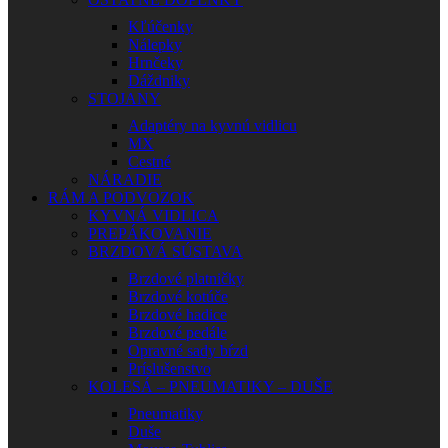
Kľúčenky
Nálepky
Hrnčeky
Dáždniky
STOJANY
Adaptéry na kyvnú vidlicu
MX
Cestné
NÁRADIE
RÁM A PODVOZOK
KYVNÁ VIDLICA
PREPÁKOVANIE
BRZDOVÁ SÚSTAVA
Brzdové platničky
Brzdové kotúče
Brzdové hadice
Brzdové pedále
Opravné sady bŕzd
Príslušenstvo
KOLESÁ – PNEUMATIKY – DUŠE
Pneumatiky
Duše