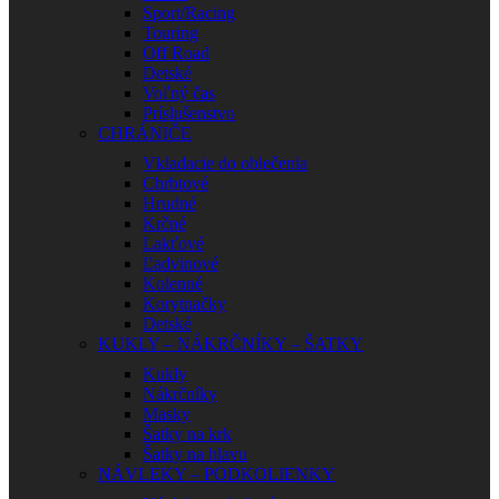
Sport/Racing
Touring
Off Road
Detské
Voľný čas
Príslušenstvo
CHRÁNIČE
Vkladacie do oblečenia
Chrbtové
Hrudné
Krčné
Lakťové
Ľadvinové
Kolenné
Korytnačky
Detské
KUKLY – NÁKRČNÍKY – ŠATKY
Kukly
Nákrčníky
Masky
Šatky na krk
Šatky na hlavu
NÁVLEKY – PODKOLIENKY