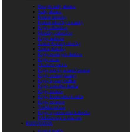
Restyle sady plastov
Sady plastov
Predné blatníky
Predné tabuľky a masky
Kryty chladičov
Mriežky chladičov
Kryty airboxu
Zadné (bočné) tabuľky
Zadné blatníky
Kryty predných tlmičov
Kryty rámu
Chrániče páčok
Kryty spojky a zapaľovania
Kryty vodnej pumpy
Kryty kyvnej vidlice
Kryty zadného tlmiča
Kryty motora
Kryty brzdového kotúča
Kryty polepov
Vodítka reťaze
Kryty vývodového koliečka
Príslušenstvo k plastom
PODVOZOK
Predné tlmiče