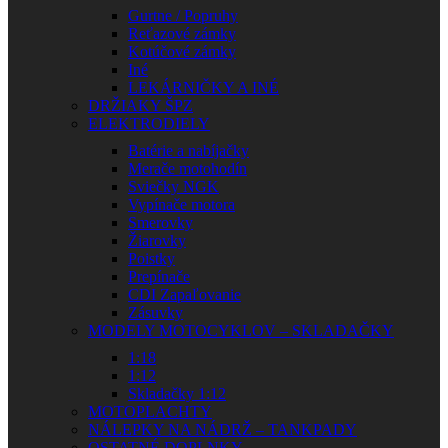
Gurtne / Popruhy
Reťazové zámky
Kotúčové zámky
Iné
LEKÁRNIČKY A INÉ
DRŽIAKY ŠPZ
ELEKTRODIELY
Batérie a nabíjačky
Merače motohodín
Sviečky NGK
Vypínače motora
Smerovky
Žiarovky
Poistky
Prepínače
CDI Zapaľovanie
Zásuvky
MODELY MOTOCYKLOV – SKLADAČKY
1:18
1:12
Skladačky 1:12
MOTOPLACHTY
NÁLEPKY NA NÁDRŽ – TANKPADY
OSTATNÉ DOPLNKY