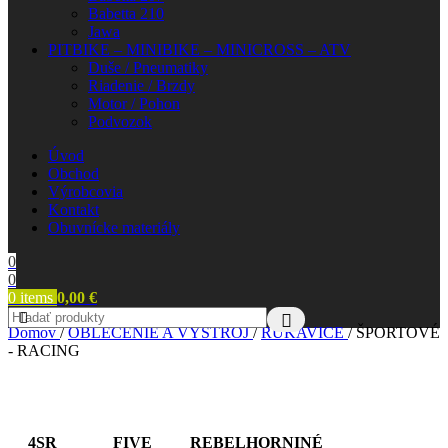
Babetta 210
Jawa
PITBIKE – MINIBIKE – MINICROSS – ATV
Duše / Pneumatiky
Riadenie / Brzdy
Motor / Pohon
Podvozok
Úvod
Obchod
Výrobcovia
Kontakt
Obuvnícke materiály
0
0
0
items
0,00
€
Domov
/
OBLEČENIE A VÝSTROJ
/
RUKAVICE
/
ŠPORTOVÉ
- RACING
4SR
FIVE
REBELHORN
INÉ