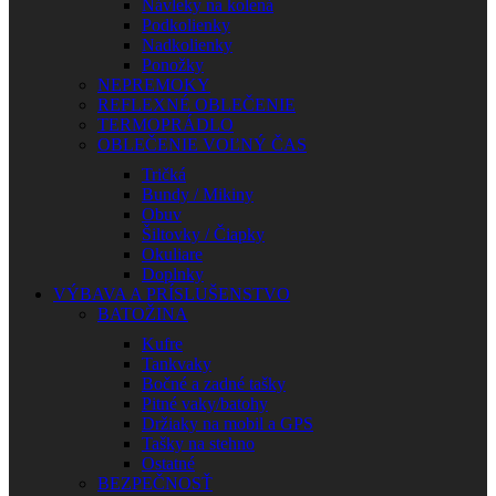
Návleky na kolená
Podkolienky
Nadkolienky
Ponožky
NEPREMOKY
REFLEXNÉ OBLEČENIE
TERMOPRÁDLO
OBLEČENIE VOĽNÝ ČAS
Tričká
Bundy / Mikiny
Obuv
Šiltovky / Čiapky
Okuliare
Doplnky
VÝBAVA A PRÍSLUŠENSTVO
BATOŽINA
Kufre
Tankvaky
Bočné a zadné tašky
Pitné vaky/batohy
Držiaky na mobil a GPS
Tašky na stehno
Ostatné
BEZPEČNOSŤ