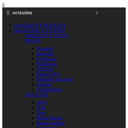
0
KATEGÓRIE
DARČEKOVÉ POUKAZY
OBLEČENIE A VÝSTROJ
AIRBAGOVÉ VESTY
PRILBY
Otvorené
Integrálne
Vyklápacie
Preklápacie
Off Road
Enduro/ATV
Náhradné sklá-plexi
Doplnky
Komunikátory
OKULIARE
100%
Scott
Thor
Moose Racing
Detské okuliare