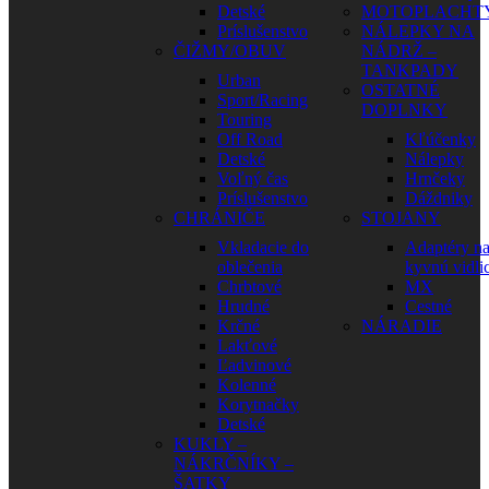
Detské
MOTOPLACHT
Príslušenstvo
NÁLEPKY NA
ČIŽMY/OBUV
NÁDRŽ –
TANKPADY
Urban
OSTATNÉ
Sport/Racing
DOPLNKY
Touring
Off Road
Kľúčenky
Detské
Nálepky
Voľný čas
Hrnčeky
Príslušenstvo
Dáždniky
CHRÁNIČE
STOJANY
Vkladacie do
Adaptéry n
oblečenia
kyvnú vidli
Chrbtové
MX
Hrudné
Cestné
Krčné
NÁRADIE
Lakťové
Ľadvinové
Kolenné
Korytnačky
Detské
KUKLY –
NÁKRČNÍKY –
ŠATKY