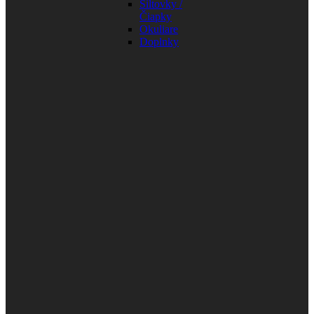
Šiltovky /
Čiapky
Okuliare
Doplnky