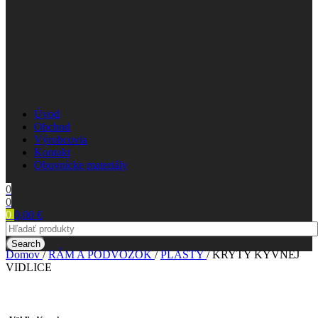
Úvod
Obchod
Výrobcovia
Kontakt
Obuvnícke materiály
0
0
0
0,00
€
Search
Domov
/
RÁM A PODVOZOK
/
PLASTY
/
KRYTY KYVNEJ
VIDLICE