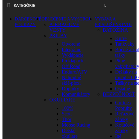
KATEGÓRIE
DARČEKOVÉ
OBLEČENIE A VÝSTROJ
VÝBAVA A
AIRBAGOVÉ
POUKAZY
PRÍSLUŠENSTVO
VESTY
BATOŽINA
PRILBY
Kufre
Otvorené
Tankvaky
Integrálne
Bočné a za
Vyklápacie
tašky
Preklápacie
Pitné
Off Road
vaky/batoh
Enduro/ATV
Držiaky na
Náhradné
mobil a GP
sklá-plexi
Tašky na st
Doplnky
Ostatné
Komunikátory
BEZPEČNOSŤ
OKULIARE
Gurtne /
100%
Popruhy
Scott
Reťazové
Thor
zámky
Moose Racing
Kotúčové
Detské
zámky
okuliare
Iné