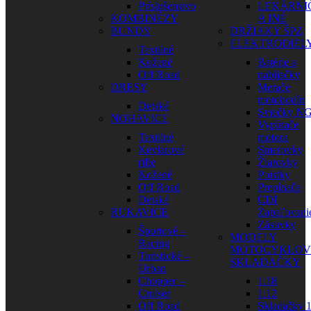
Príslušenstvo
LEKÁRNI
KOMBINÉZY
A INÉ
BUNDY
DRŽIAKY ŠPZ
ELEKTRODIEL
Textilné
Kožené
Batérie a
Off Road
nabíjačky
DRESY
Merače
motohodín
Detské
Sviečky N
NOHAVICE
Vypínače
Textilné
motora
Kevlarové
Smerovky
rifle
Žiarovky
Kožené
Poistky
Off Road
Prepínače
Detské
CDI
RUKAVICE
Zapaľovani
Zásuvky
Športové –
MODELY
Racing
MOTOCYKLOV
Turistické –
SKLADAČKY
Urban
Chopper –
1:18
Cruiser
1:12
Off Road
Skladačky 1