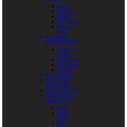
Kukly
Nákrčníky
Masky
Šatky na krk
Šatky na
hlavu
NÁVLEKY –
PODKOLIENKY
Návleky na
kolená
Podkolienky
Nadkolienky
Ponožky
NEPREMOKY
REFLEXNÉ
OBLEČENIE
TERMOPRÁDLO
OBLEČENIE
VOĽNÝ ČAS
Tričká
Bundy /
Mikiny
Obuv