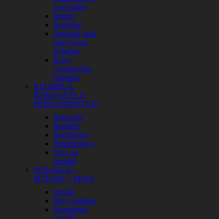
k reťaziam
Rozety
Koliečka
Opravná sada
pod vývod.
koliečko
Kryty
vývodového
koliečka
RIADIDLÁ,
RUKOVÄTE A
PRÍSLUŠENSTVO
Rukoväte
Riadidlá
Rýchlopaly
Príslušenstvo
Peny na
riadidlá
SEDADLÁ –
POŤAHY – PENY
Poťahy
Peny sedadiel
Kompletné
sedadlá