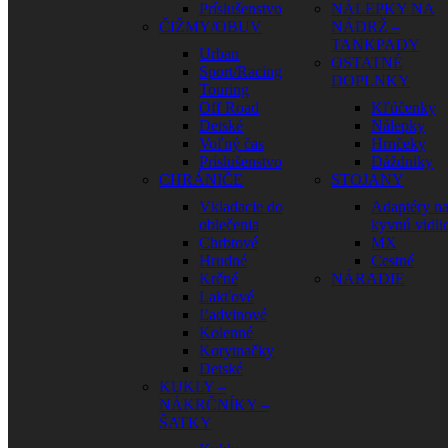
Príslušenstvo
NÁLEPKY NA
ČIŽMY/OBUV
NÁDRŽ –
TANKPADY
Urban
OSTATNÉ
Sport/Racing
DOPLNKY
Touring
Off Road
Kľúčenky
Detské
Nálepky
Voľný čas
Hrnčeky
Príslušenstvo
Dáždniky
CHRÁNIČE
STOJANY
Vkladacie do
Adaptéry n
oblečenia
kyvnú vidli
Chrbtové
MX
Hrudné
Cestné
Krčné
NÁRADIE
Lakťové
Ľadvinové
Kolenné
Korytnačky
Detské
KUKLY –
NÁKRČNÍKY –
ŠATKY