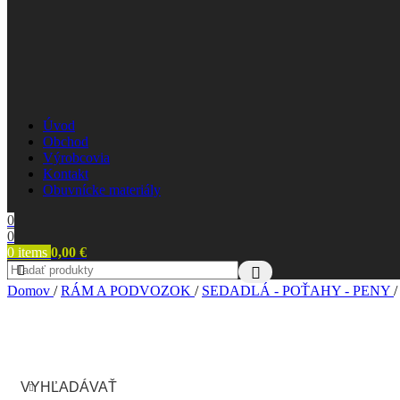
Úvod
Obchod
Výrobcovia
Kontakt
Obuvnícke materiály
0
0
0
items
0,00
€
Domov
/
RÁM A PODVOZOK
/
SEDADLÁ - POŤAHY - PENY
/
VYHĽADÁVAŤ