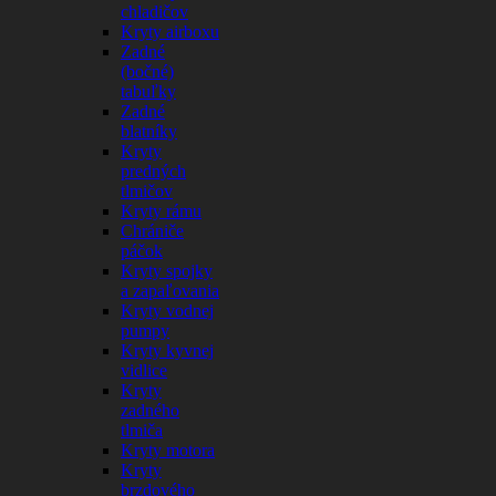
chladičov
Kryty airboxu
Zadné
(bočné)
tabuľky
Zadné
blatníky
Kryty
predných
tlmičov
Kryty rámu
Chrániče
páčok
Kryty spojky
a zapaľovania
Kryty vodnej
pumpy
Kryty kyvnej
vidlice
Kryty
zadného
tlmiča
Kryty motora
Kryty
brzdového