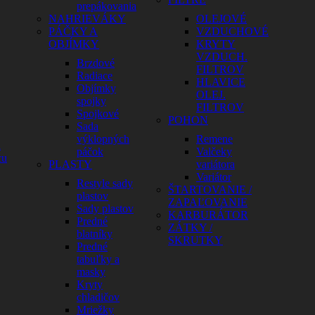
prepákovania
NAHRIEVÁKY
OLEJOVÉ
PÁČKY A
VZDUCHOVÉ
OBJÍMKY
KRYTY
VZDUCH.
Brzdové
FILTROV
Radiace
HLAVICE
Objímky
OLEJ.
spojky
FILTROV
Spojkové
POHON
Sada
výklopných
Remene
a
páčok
Valčeky
cu
PLASTY
variátora
Variátor
Restyle sady
ŠTARTOVANIE /
plastov
ZAPAĽOVANIE
Sady plastov
KARBURÁTOR
Predné
ZÁTKY /
blatníky
SKRUTKY
Predné
tabuľky a
masky
Kryty
chladičov
Mriežky