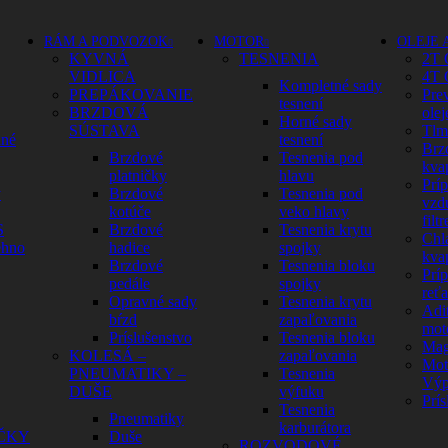
RÁM A PODVOZOK
MOTOR
OLEJE 
KYVNÁ
TESNENIA
2T 
VIDLICA
4T 
Kompletné sady
PREPÁKOVANIE
Pre
tesnení
BRZDOVÁ
olej
Horné sady
SÚSTAVA
Tlm
dné
tesnení
Brz
Brzdové
Tesnenia pod
kva
platničky
hlavu
Prí
y
Brzdové
Tesnenia pod
vzd
kotúče
veko hlavy
filtr
S
Brzdové
Tesnenia krytu
Chl
ehno
hadice
spojky
kva
Brzdové
Tesnenia bloku
Prí
pedále
spojky
reť
Opravné sady
Tesnenia krytu
Adit
bŕzd
zapaľovania
mot
Príslušenstvo
Tesnenia bloku
Mag
KOLESÁ –
zapaľovania
Mot
PNEUMATIKY –
Tesnenia
Výp
DUŠE
výfuku
Prís
Tesnenia
Pneumatiky
karburátora
ČKY
Duše
ROZVODOVÉ