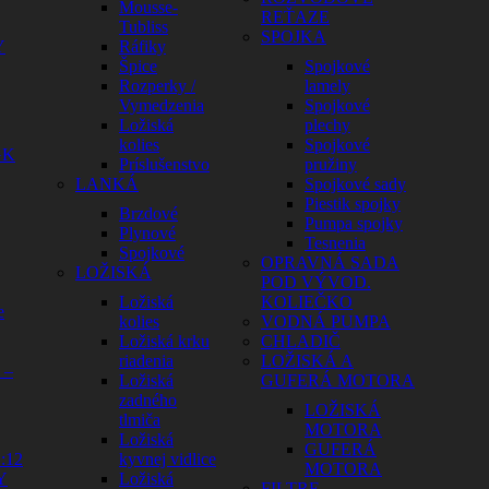
Mousse-
REŤAZE
Tubliss
SPOJKA
Y
Ráfiky
Špice
Spojkové
Rozperky /
lamely
Vymedzenia
Spojkové
Ložiská
plechy
kolies
Spojkové
GK
Príslušenstvo
pružiny
LANKÁ
Spojkové sady
Piestik spojky
Brzdové
Pumpa spojky
Plynové
Tesnenia
Spojkové
OPRAVNÁ SADA
LOŽISKÁ
POD VÝVOD.
Ložiská
KOLIEČKO
e
kolies
VODNÁ PUMPA
Ložiská krku
CHLADIČ
riadenia
LOŽISKÁ A
 –
Ložiská
GUFERÁ MOTORA
zadného
LOŽISKÁ
tlmiča
MOTORA
Ložiská
GUFERÁ
:12
kyvnej vidlice
MOTORA
Y
Ložiská
FILTRE