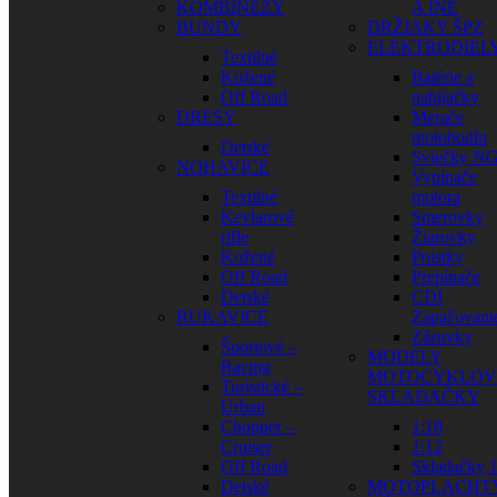
KOMBINÉZY
A INÉ
BUNDY
DRŽIAKY ŠPZ
ELEKTRODIEL
Textilné
Kožené
Batérie a
Off Road
nabíjačky
DRESY
Merače
motohodín
Detské
Sviečky N
NOHAVICE
Vypínače
Textilné
motora
Kevlarové
Smerovky
rifle
Žiarovky
Kožené
Poistky
Off Road
Prepínače
Detské
CDI
RUKAVICE
Zapaľovani
Zásuvky
Športové –
MODELY
Racing
MOTOCYKLOV
Turistické –
SKLADAČKY
Urban
Chopper –
1:18
Cruiser
1:12
Off Road
Skladačky 1
Detské
MOTOPLACHT