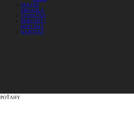
SPÄTNÉ
ZRKADLÁ
STUPAČKY
SKRUTKY /
DOPLNKY
KAPOTÁŽ
POŤAHY