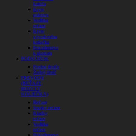
kotúča
Kryty
polepov
Vodítka
reťaze
Kryty
vývodového
koliečka
Príslušenstvo
k plastom
PODVOZOK
Predné tlmiče
Zadný tlmič
PREVODY
(REŤAZE,
ROZETY,
KOLIEČKA)
Reťaze
Spojky reťaze
Kladky
reťaze
Vodítka
reťaze
Príslušenstvo