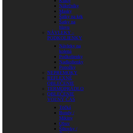
Kukly
Nákrčníky
Masky
Šatky na krk
Šatky na
hlavu
NÁVLEKY –
PODKOLIENKY
Návleky na
kolená
Podkolienky
Nadkolienky
Ponožky
NEPREMOKY
REFLEXNÉ
OBLEČENIE
TERMOPRÁDLO
OBLEČENIE
VOĽNÝ ČAS
Tričká
Bundy /
Mikiny
Obuv
Šiltovky /