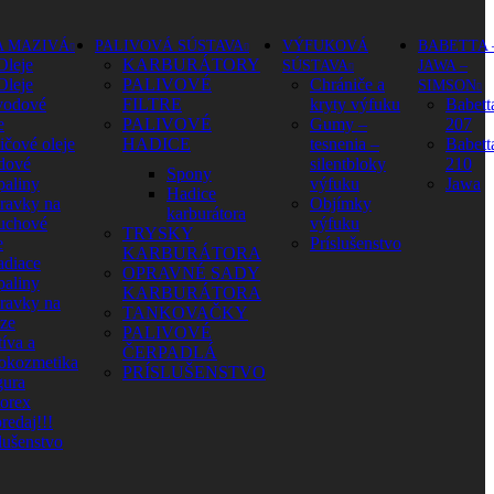
A MAZIVÁ
PALIVOVÁ SÚSTAVA
VÝFUKOVÁ
BABETTA 
Oleje
KARBURÁTORY
SÚSTAVA
JAWA –
Oleje
PALIVOVÉ
Chrániče a
SIMSON
vodové
FILTRE
kryty výfuku
Babett
e
PALIVOVÉ
Gumy –
207
ičové oleje
HADICE
tesnenia –
Babett
dové
silentbloky
210
Spony
paliny
výfuku
Jawa
Hadice
pravky na
Objímky
karburátora
uchové
výfuku
TRYSKY
e
Príslušenstvo
KARBURÁTORA
adiace
OPRAVNÉ SADY
paliny
KARBURÁTORA
pravky na
TANKOVAČKY
aze
PALIVOVÉ
íva a
ČERPADLÁ
okozmetika
PRÍSLUŠENSTVO
ura
orex
redaj!!!
lušenstvo