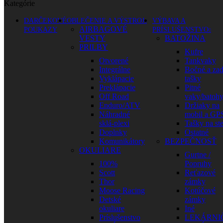
Kategórie
DARČEKOVÉ
OBLEČENIE A VÝSTROJ
VÝBAVA A
AIRBAGOVÉ
POUKAZY
PRÍSLUŠENSTVO
VESTY
BATOŽINA
PRILBY
Kufre
Otvorené
Tankvaky
Integrálne
Bočné a za
Vyklápacie
tašky
Preklápacie
Pitné
Off Road
vaky/batoh
Enduro/ATV
Držiaky na
Náhradné
mobil a GP
sklá-plexi
Tašky na st
Doplnky
Ostatné
Komunikátory
BEZPEČNOSŤ
OKULIARE
Gurtne /
100%
Popruhy
Scott
Reťazové
Thor
zámky
Moose Racing
Kotúčové
Detské
zámky
okuliare
Iné
Príslušenstvo
LEKÁRNI