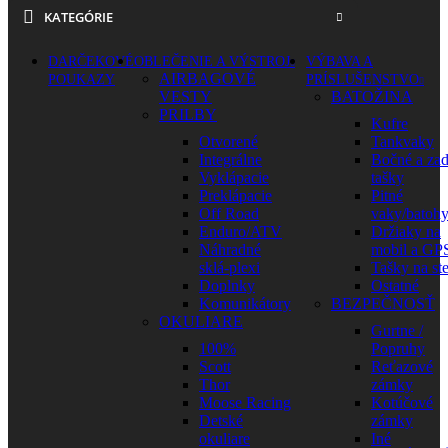
KATEGÓRIE
DARČEKOVÉ
OBLEČENIE A VÝSTROJ
VÝBAVA A
AIRBAGOVÉ
POUKAZY
PRÍSLUŠENSTVO
VESTY
BATOŽINA
PRILBY
Kufre
Otvorené
Tankvaky
Integrálne
Bočné a za
Vyklápacie
tašky
Preklápacie
Pitné
Off Road
vaky/batoh
Enduro/ATV
Držiaky na
Náhradné
mobil a GP
sklá-plexi
Tašky na st
Doplnky
Ostatné
Komunikátory
BEZPEČNOSŤ
OKULIARE
Gurtne /
100%
Popruhy
Scott
Reťazové
Thor
zámky
Moose Racing
Kotúčové
Detské
zámky
okuliare
Iné