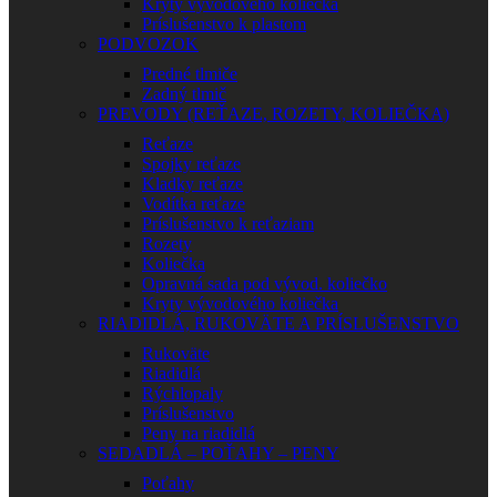
Kryty vývodového koliečka
Príslušenstvo k plastom
PODVOZOK
Predné tlmiče
Zadný tlmič
PREVODY (REŤAZE, ROZETY, KOLIEČKA)
Reťaze
Spojky reťaze
Kladky reťaze
Vodítka reťaze
Príslušenstvo k reťaziam
Rozety
Koliečka
Opravná sada pod vývod. koliečko
Kryty vývodového koliečka
RIADIDLÁ, RUKOVÄTE A PRÍSLUŠENSTVO
Rukoväte
Riadidlá
Rýchlopaly
Príslušenstvo
Peny na riadidlá
SEDADLÁ – POŤAHY – PENY
Poťahy