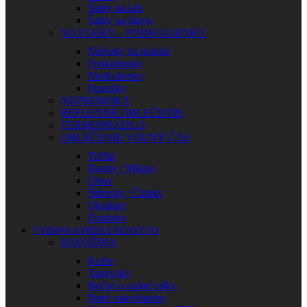
Šatky na krk
Šatky na hlavu
NÁVLEKY – PODKOLIENKY
Návleky na kolená
Podkolienky
Nadkolienky
Ponožky
NEPREMOKY
REFLEXNÉ OBLEČENIE
TERMOPRÁDLO
OBLEČENIE VOĽNÝ ČAS
Tričká
Bundy / Mikiny
Obuv
Šiltovky / Čiapky
Okuliare
Doplnky
VÝBAVA A PRÍSLUŠENSTVO
BATOŽINA
Kufre
Tankvaky
Bočné a zadné tašky
Pitné vaky/batohy