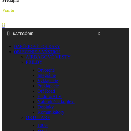
Predajňa
Viac tu
0
KATEGÓRIE
DARČEKOVÉ POUKAZY
OBLEČENIE A VÝSTROJ
AIRBAGOVÉ VESTY
PRILBY
Otvorené
Integrálne
Vyklápacie
Preklápacie
Off Road
Enduro/ATV
Náhradné sklá-plexi
Doplnky
Komunikátory
OKULIARE
100%
Scott