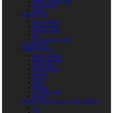
Držiaky na mobil a GPS
Tašky na stehno
Ostatné
BEZPEČNOSŤ
Gurtne / Popruhy
Reťazové zámky
Kotúčové zámky
Iné
LEKÁRNIČKY A INÉ
DRŽIAKY ŠPZ
ELEKTRODIELY
Batérie a nabíjačky
Merače motohodín
Sviečky NGK
Vypínače motora
Smerovky
Žiarovky
Poistky
Prepínače
CDI Zapaľovanie
Zásuvky
MODELY MOTOCYKLOV – SKLADAČKY
1:18
1:12