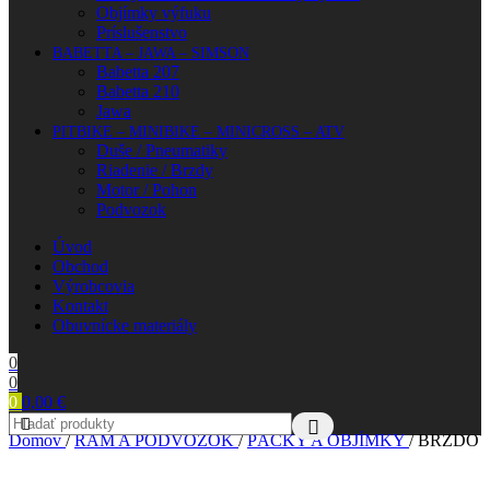
Objímky výfuku
Príslušenstvo
BABETTA – JAWA – SIMSON
Babetta 207
Babetta 210
Jawa
PITBIKE – MINIBIKE – MINICROSS – ATV
Duše / Pneumatiky
Riadenie / Brzdy
Motor / Pohon
Podvozok
Úvod
Obchod
Výrobcovia
Kontakt
Obuvnícke materiály
0
0
0
0,00
€
Domov
/
RÁM A PODVOZOK
/
PÁČKY A OBJÍMKY
/
BRZDO