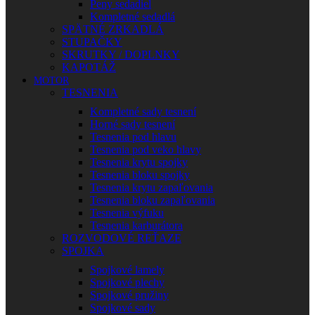
Peny sedadiel
Kompletné sedadlá
SPÄTNÉ ZRKADLÁ
STUPAČKY
SKRUTKY / DOPLNKY
KAPOTÁŽ
MOTOR
TESNENIA
Kompletné sady tesnení
Horné sady tesnení
Tesnenia pod hlavu
Tesnenia pod veko hlavy
Tesnenia krytu spojky
Tesnenia bloku spojky
Tesnenia krytu zapaľovania
Tesnenia bloku zapaľovania
Tesnenia výfuku
Tesnenia karburátora
ROZVODOVÉ REŤAZE
SPOJKA
Spojkové lamely
Spojkové plechy
Spojkové pružiny
Spojkové sady