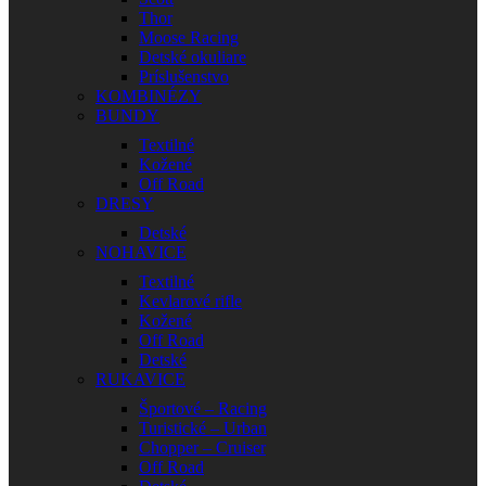
Thor
Moose Racing
Detské okuliare
Príslušenstvo
KOMBINÉZY
BUNDY
Textilné
Kožené
Off Road
DRESY
Detské
NOHAVICE
Textilné
Kevlarové rifle
Kožené
Off Road
Detské
RUKAVICE
Športové – Racing
Turistické – Urban
Chopper – Cruiser
Off Road