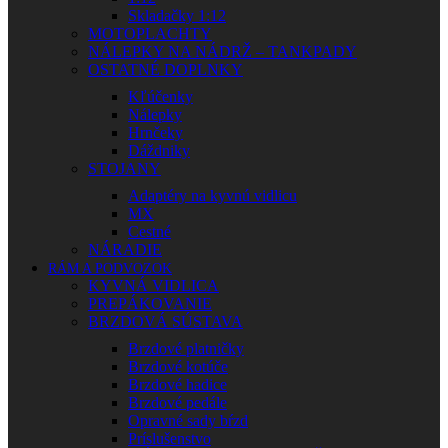
Skladačky 1:12
MOTOPLACHTY
NÁLEPKY NA NÁDRŽ – TANKPADY
OSTATNÉ DOPLNKY
Kľúčenky
Nálepky
Hrnčeky
Dáždniky
STOJANY
Adaptéry na kyvnú vidlicu
MX
Cestné
NÁRADIE
RÁM A PODVOZOK
KYVNÁ VIDLICA
PREPÁKOVANIE
BRZDOVÁ SÚSTAVA
Brzdové platničky
Brzdové kotúče
Brzdové hadice
Brzdové pedále
Opravné sady bŕzd
Príslušenstvo