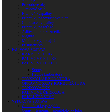
4T Oleje
Prevodové oleje
Tlmičové oleje
Brzdové kvapaliny
Prípravky na vzduchové filtre
Chladiace kvapaliny
Prípravky na reťaze
Aditíva a motokozmetika
Magura
Motorex Výpredaj!!!
Príslušenstvo
PALIVOVÁ SÚSTAVA
KARBURÁTORY
PALIVOVÉ FILTRE
PALIVOVÉ HADICE
Spony
Hadice karburátora
TRYSKY KARBURÁTORA
OPRAVNÉ SADY KARBURÁTORA
TANKOVAČKY
PALIVOVÉ ČERPADLÁ
PRÍSLUŠENSTVO
VÝFUKOVÁ SÚSTAVA
Chrániče a kryty výfuku
Gumy – tesnenia – silentbloky výfuku