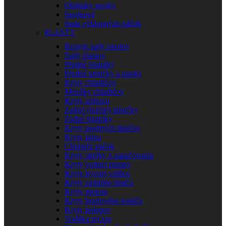
Objímky spojky
Spojkové
Sada výklopných páčok
PLASTY
Restyle sady plastov
Sady plastov
Predné blatníky
Predné tabuľky a masky
Kryty chladičov
Mriežky chladičov
Kryty airboxu
Zadné (bočné) tabuľky
Zadné blatníky
Kryty predných tlmičov
Kryty rámu
Chrániče páčok
Kryty spojky a zapaľovania
Kryty vodnej pumpy
Kryty kyvnej vidlice
Kryty zadného tlmiča
Kryty motora
Kryty brzdového kotúča
Kryty polepov
Vodítka reťaze