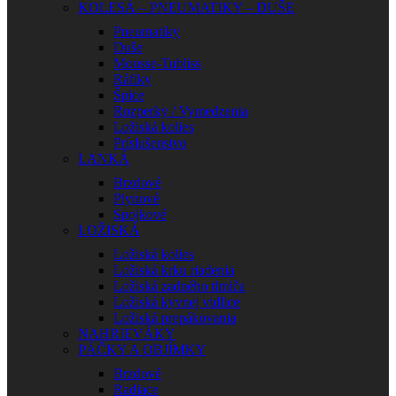
KOLESÁ – PNEUMATIKY – DUŠE
Pneumatiky
Duše
Mousse-Tubliss
Ráfiky
Špice
Rozperky / Vymedzenia
Ložiská kolies
Príslušenstvo
LANKÁ
Brzdové
Plynové
Spojkové
LOŽISKÁ
Ložiská kolies
Ložiská krku riadenia
Ložiská zadného tlmiča
Ložiská kyvnej vidlice
Ložiská prepákovania
NAHRIEVÁKY
PÁČKY A OBJÍMKY
Brzdové
Radiace