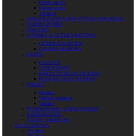
Piestik spojky
Pumpa spojky
Tesnenia
OPRAVNÁ SADA POD VÝVOD. KOLIEČKO
VODNÁ PUMPA
CHLADIČ
LOŽISKÁ A GUFERÁ MOTORA
LOŽISKÁ MOTORA
GUFERÁ MOTORA
FILTRE
OLEJOVÉ
VZDUCHOVÉ
KRYTY VZDUCH. FILTROV
HLAVICE OLEJ. FILTROV
POHON
Remene
Valčeky variátora
Variátor
ŠTARTOVANIE / ZAPAĽOVANIE
KARBURÁTOR
ZÁTKY / SKRUTKY
OLEJE A MAZIVÁ
2T Oleje