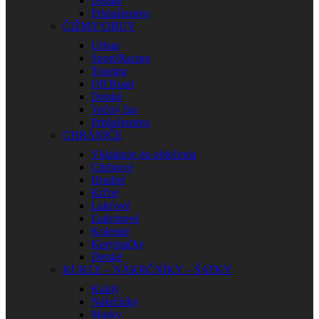
Detské
Príslušenstvo
ČIŽMY/OBUV
Urban
Sport/Racing
Touring
Off Road
Detské
Voľný čas
Príslušenstvo
CHRÁNIČE
Vkladacie do oblečenia
Chrbtové
Hrudné
Krčné
Lakťové
Ľadvinové
Kolenné
Korytnačky
Detské
KUKLY – NÁKRČNÍKY – ŠATKY
Kukly
Nákrčníky
Masky