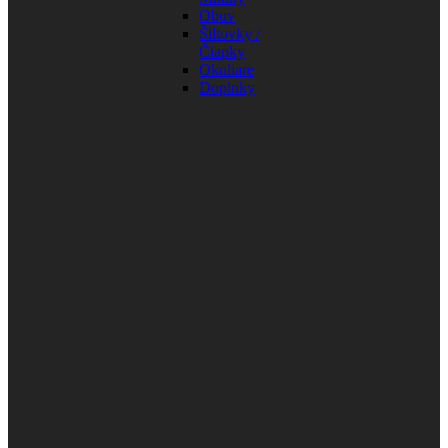
Obuv
Šiltovky /
Čiapky
Okuliare
Doplnky