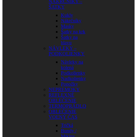
NÁKRČNÍKY –
ŠATKY
Kukly
Nákrčníky
Masky
Šatky na krk
Šatky na
hlavu
NÁVLEKY –
PODKOLIENKY
Návleky na
kolená
Podkolienky
Nadkolienky
Ponožky
NEPREMOKY
REFLEXNÉ
OBLEČENIE
TERMOPRÁDLO
OBLEČENIE
VOĽNÝ ČAS
Tričká
Bundy /
Mikiny