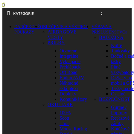
0
KATEGÓRIE
DARČEKOVÉ
OBLEČENIE A VÝSTROJ
VÝBAVA A
AIRBAGOVÉ
POUKAZY
PRÍSLUŠENSTVO
VESTY
BATOŽINA
PRILBY
Kufre
Otvorené
Tankvaky
Integrálne
Bočné a za
Vyklápacie
tašky
Preklápacie
Pitné
Off Road
vaky/batoh
Enduro/ATV
Držiaky na
Náhradné
mobil a GP
sklá-plexi
Tašky na st
Doplnky
Ostatné
Komunikátory
BEZPEČNOSŤ
OKULIARE
Gurtne /
100%
Popruhy
Scott
Reťazové
Thor
zámky
Moose Racing
Kotúčové