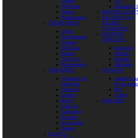
Cruiser
1:12
Off Road
Skladačky 1
Detské
MOTOPLACHT
Príslušenstvo
NÁLEPKY NA
ČIŽMY/OBUV
NÁDRŽ –
TANKPADY
Urban
OSTATNÉ
Sport/Racing
DOPLNKY
Touring
Off Road
Kľúčenky
Detské
Nálepky
Voľný čas
Hrnčeky
Príslušenstvo
Dáždniky
CHRÁNIČE
STOJANY
Vkladacie do
Adaptéry n
oblečenia
kyvnú vidli
Chrbtové
MX
Hrudné
Cestné
Krčné
NÁRADIE
Lakťové
Ľadvinové
Kolenné
Korytnačky
Detské
KUKLY –