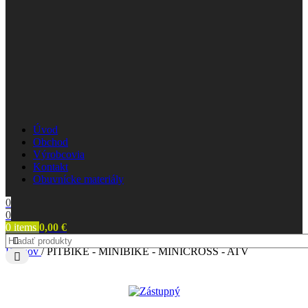
Úvod
Obchod
Výrobcovia
Kontakt
Obuvnícke materiály
0
0
0
items
0,00
€
Domov
/
PITBIKE - MINIBIKE - MINICROSS - ATV