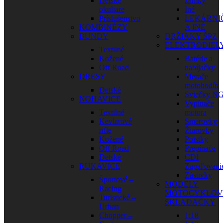
Detské
zámky
okuliare
Iné
Príslušenstvo
LEKÁRNI
KOMBINÉZY
A INÉ
BUNDY
DRŽIAKY ŠPZ
ELEKTRODIEL
Textilné
Kožené
Batérie a
Off Road
nabíjačky
DRESY
Merače
motohodín
Detské
Sviečky N
NOHAVICE
Vypínače
Textilné
motora
Kevlarové
Smerovky
rifle
Žiarovky
Kožené
Poistky
Off Road
Prepínače
Detské
CDI
RUKAVICE
Zapaľovani
Zásuvky
Športové –
MODELY
Racing
MOTOCYKLOV
Turistické –
SKLADAČKY
Urban
Chopper –
1:18