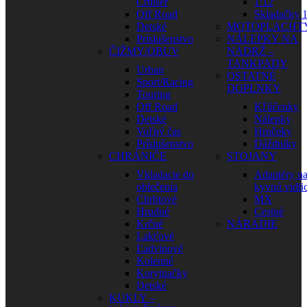
Cruiser
1:12
Off Road
Skladačky 1
Detské
MOTOPLACHT
Príslušenstvo
NÁLEPKY NA
ČIŽMY/OBUV
NÁDRŽ –
TANKPADY
Urban
OSTATNÉ
Sport/Racing
DOPLNKY
Touring
Off Road
Kľúčenky
Detské
Nálepky
Voľný čas
Hrnčeky
Príslušenstvo
Dáždniky
CHRÁNIČE
STOJANY
Vkladacie do
Adaptéry n
oblečenia
kyvnú vidli
Chrbtové
MX
Hrudné
Cestné
Krčné
NÁRADIE
Lakťové
Ľadvinové
Kolenné
Korytnačky
Detské
KUKLY –