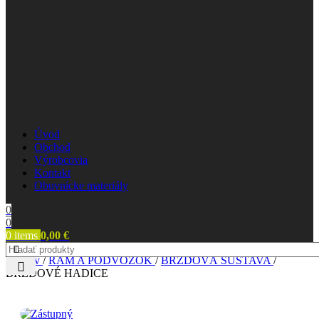
Úvod
Obchod
Výrobcovia
Kontakt
Obuvnícke materiály
0
0
0
items
0,00
€
Domov
/
RÁM A PODVOZOK
/
BRZDOVÁ SÚSTAVA
/
BRZDOVÉ HADICE