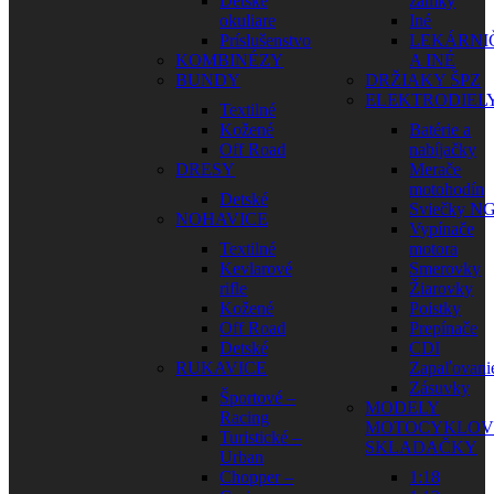
Detské
zámky
okuliare
Iné
Príslušenstvo
LEKÁRNI
KOMBINÉZY
A INÉ
BUNDY
DRŽIAKY ŠPZ
ELEKTRODIEL
Textilné
Kožené
Batérie a
Off Road
nabíjačky
DRESY
Merače
motohodín
Detské
Sviečky N
NOHAVICE
Vypínače
Textilné
motora
Kevlarové
Smerovky
rifle
Žiarovky
Kožené
Poistky
Off Road
Prepínače
Detské
CDI
RUKAVICE
Zapaľovani
Zásuvky
Športové –
MODELY
Racing
MOTOCYKLOV
Turistické –
SKLADAČKY
Urban
Chopper –
1:18