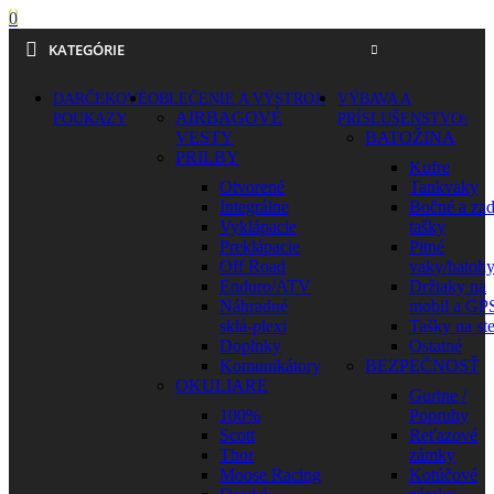
0
KATEGÓRIE
DARČEKOVÉ
OBLEČENIE A VÝSTROJ
VÝBAVA A
AIRBAGOVÉ
POUKAZY
PRÍSLUŠENSTVO
VESTY
BATOŽINA
PRILBY
Kufre
Otvorené
Tankvaky
Integrálne
Bočné a za
Vyklápacie
tašky
Preklápacie
Pitné
Off Road
vaky/batoh
Enduro/ATV
Držiaky na
Náhradné
mobil a GP
sklá-plexi
Tašky na st
Doplnky
Ostatné
Komunikátory
BEZPEČNOSŤ
OKULIARE
Gurtne /
100%
Popruhy
Scott
Reťazové
Thor
zámky
Moose Racing
Kotúčové