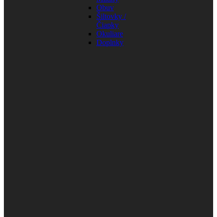
Obuv
Šiltovky /
Čiapky
Okuliare
Doplnky