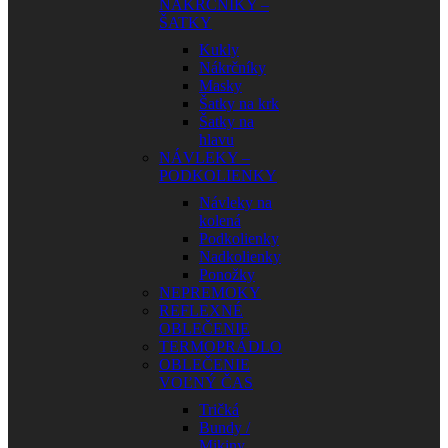
NÁKRČNÍKY –
ŠATKY
Kukly
Nákrčníky
Masky
Šatky na krk
Šatky na
hlavu
NÁVLEKY –
PODKOLIENKY
Návleky na
kolená
Podkolienky
Nadkolienky
Ponožky
NEPREMOKY
REFLEXNÉ
OBLEČENIE
TERMOPRÁDLO
OBLEČENIE
VOĽNÝ ČAS
Tričká
Bundy /
Mikiny