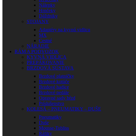
Nálepky
Hrnčeky
Dáždniky
STOJANY
Adaptéry na kyvnú vidlicu
MX
Cestné
NÁRADIE
RÁM A PODVOZOK
KYVNÁ VIDLICA
PREPÁKOVANIE
BRZDOVÁ SÚSTAVA
Brzdové platničky
Brzdové kotúče
Brzdové hadice
Brzdové pedále
Opravné sady bŕzd
Príslušenstvo
KOLESÁ – PNEUMATIKY – DUŠE
Pneumatiky
Duše
Mousse-Tubliss
Ráfiky