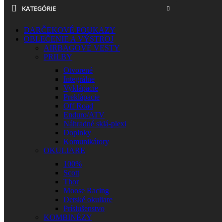
KATEGÓRIE
DARČEKOVÉ POUKAZY
OBLEČENIE A VÝSTROJ
AIRBAGOVÉ VESTY
PRILBY
Otvorené
Integrálne
Vyklápacie
Preklápacie
Off Road
Enduro/ATV
Náhradné sklá-plexi
Doplnky
Komunikátory
OKULIARE
100%
Scott
Thor
Moose Racing
Detské okuliare
Príslušenstvo
KOMBINÉZY