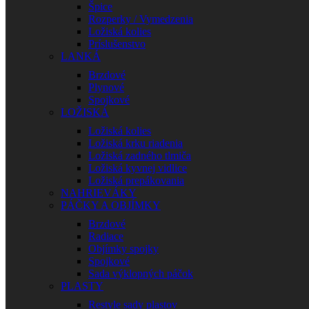
Špice
Rozperky / Vymedzenia
Ložiská kolies
Príslušenstvo
LANKÁ
Brzdové
Plynové
Spojkové
LOŽISKÁ
Ložiská kolies
Ložiská krku riadenia
Ložiská zadného tlmiča
Ložiská kyvnej vidlice
Ložiská prepákovania
NAHRIEVÁKY
PÁČKY A OBJÍMKY
Brzdové
Radiace
Objímky spojky
Spojkové
Sada výklopných páčok
PLASTY
Restyle sady plastov