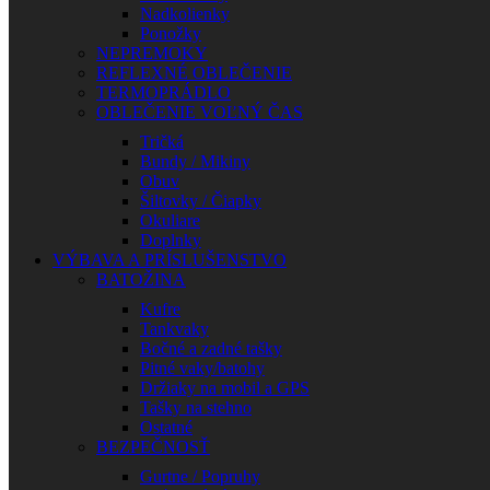
Nadkolienky
Ponožky
NEPREMOKY
REFLEXNÉ OBLEČENIE
TERMOPRÁDLO
OBLEČENIE VOĽNÝ ČAS
Tričká
Bundy / Mikiny
Obuv
Šiltovky / Čiapky
Okuliare
Doplnky
VÝBAVA A PRÍSLUŠENSTVO
BATOŽINA
Kufre
Tankvaky
Bočné a zadné tašky
Pitné vaky/batohy
Držiaky na mobil a GPS
Tašky na stehno
Ostatné
BEZPEČNOSŤ
Gurtne / Popruhy