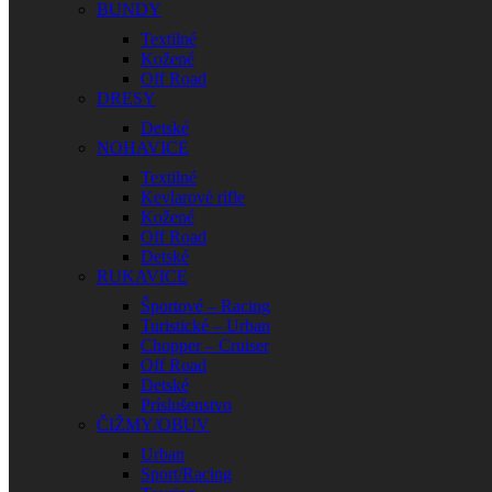
BUNDY
Textilné
Kožené
Off Road
DRESY
Detské
NOHAVICE
Textilné
Kevlarové rifle
Kožené
Off Road
Detské
RUKAVICE
Športové – Racing
Turistické – Urban
Chopper – Cruiser
Off Road
Detské
Príslušenstvo
ČIŽMY/OBUV
Urban
Sport/Racing