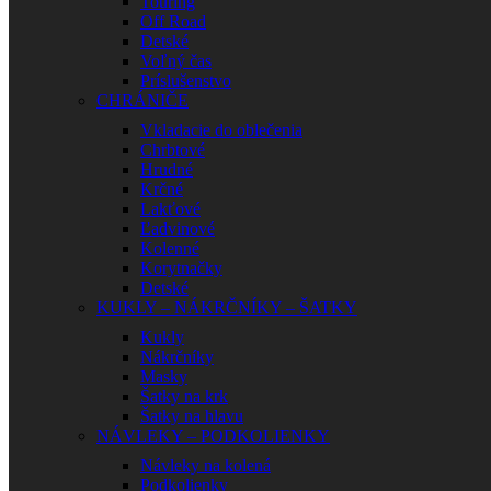
Touring
Off Road
Detské
Voľný čas
Príslušenstvo
CHRÁNIČE
Vkladacie do oblečenia
Chrbtové
Hrudné
Krčné
Lakťové
Ľadvinové
Kolenné
Korytnačky
Detské
KUKLY – NÁKRČNÍKY – ŠATKY
Kukly
Nákrčníky
Masky
Šatky na krk
Šatky na hlavu
NÁVLEKY – PODKOLIENKY
Návleky na kolená
Podkolienky