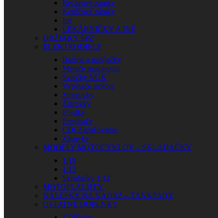
Reťazové zámky
Kotúčové zámky
Iné
LEKÁRNIČKY A INÉ
DRŽIAKY ŠPZ
ELEKTRODIELY
Batérie a nabíjačky
Merače motohodín
Sviečky NGK
Vypínače motora
Smerovky
Žiarovky
Poistky
Prepínače
CDI Zapaľovanie
Zásuvky
MODELY MOTOCYKLOV – SKLADAČKY
1:18
1:12
Skladačky 1:12
MOTOPLACHTY
NÁLEPKY NA NÁDRŽ – TANKPADY
OSTATNÉ DOPLNKY
Kľúčenky