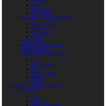
Nákrčníky
Masky
Šatky na krk
Šatky na hlavu
NÁVLEKY – PODKOLIENKY
Návleky na kolená
Podkolienky
Nadkolienky
Ponožky
NEPREMOKY
REFLEXNÉ OBLEČENIE
TERMOPRÁDLO
OBLEČENIE VOĽNÝ ČAS
Tričká
Bundy / Mikiny
Obuv
Šiltovky / Čiapky
Okuliare
Doplnky
VÝBAVA A PRÍSLUŠENSTVO
BATOŽINA
Kufre
Tankvaky
Bočné a zadné tašky