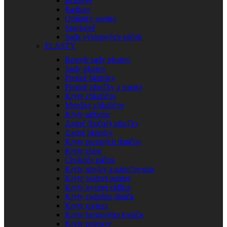
Brzdové
Radiace
Objímky spojky
Spojkové
Sada výklopných páčok
PLASTY
Restyle sady plastov
Sady plastov
Predné blatníky
Predné tabuľky a masky
Kryty chladičov
Mriežky chladičov
Kryty airboxu
Zadné (bočné) tabuľky
Zadné blatníky
Kryty predných tlmičov
Kryty rámu
Chrániče páčok
Kryty spojky a zapaľovania
Kryty vodnej pumpy
Kryty kyvnej vidlice
Kryty zadného tlmiča
Kryty motora
Kryty brzdového kotúča
Kryty polepov