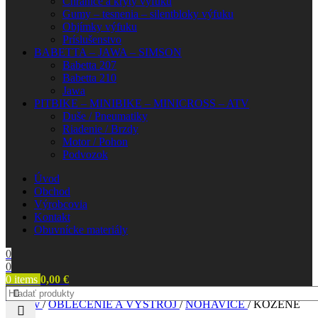
Chrániče a kryty výfuku
Gumy – tesnenia – silentbloky výfuku
Objímky výfuku
Príslušenstvo
BABETTA – JAWA – SIMSON
Babetta 207
Babetta 210
Jawa
PITBIKE – MINIBIKE – MINICROSS – ATV
Duše / Pneumatiky
Riadenie / Brzdy
Motor / Pohon
Podvozok
Úvod
Obchod
Výrobcovia
Kontakt
Obuvnícke materiály
0
0
0
items
0,00
€
Domov
/
OBLEČENIE A VÝSTROJ
/
NOHAVICE
/
KOŽENÉ