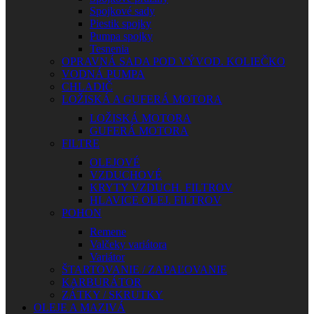
Spojkové sady
Piestik spojky
Pumpa spojky
Tesnenia
OPRAVNÁ SADA POD VÝVOD. KOLIEČKO
VODNÁ PUMPA
CHLADIČ
LOŽISKÁ A GUFERÁ MOTORA
LOŽISKÁ MOTORA
GUFERÁ MOTORA
FILTRE
OLEJOVÉ
VZDUCHOVÉ
KRYTY VZDUCH. FILTROV
HLAVICE OLEJ. FILTROV
POHON
Remene
Valčeky variátora
Variátor
ŠTARTOVANIE / ZAPAĽOVANIE
KARBURÁTOR
ZÁTKY / SKRUTKY
OLEJE A MAZIVÁ