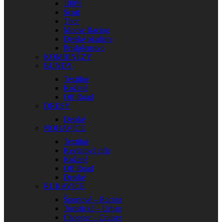
100%
Scott
Thor
Moose Racing
Detské okuliare
Príslušenstvo
KOMBINÉZY
BUNDY
Textilné
Kožené
Off Road
DRESY
Detské
NOHAVICE
Textilné
Kevlarové rifle
Kožené
Off Road
Detské
RUKAVICE
Športové – Racing
Turistické – Urban
Chopper – Cruiser