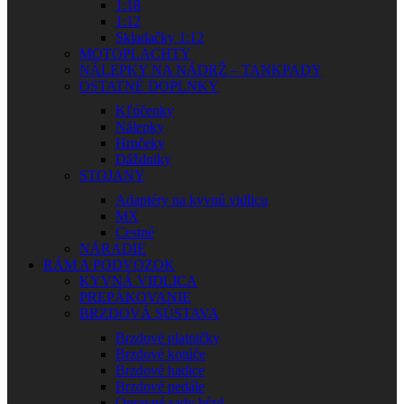
1:18
1:12
Skladačky 1:12
MOTOPLACHTY
NÁLEPKY NA NÁDRŽ – TANKPADY
OSTATNÉ DOPLNKY
Kľúčenky
Nálepky
Hrnčeky
Dáždniky
STOJANY
Adaptéry na kyvnú vidlicu
MX
Cestné
NÁRADIE
RÁM A PODVOZOK
KYVNÁ VIDLICA
PREPÁKOVANIE
BRZDOVÁ SÚSTAVA
Brzdové platničky
Brzdové kotúče
Brzdové hadice
Brzdové pedále
Opravné sady bŕzd