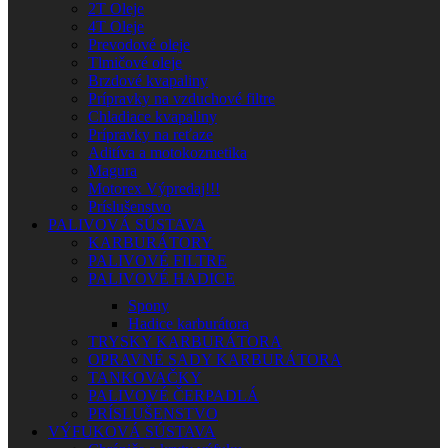
2T Oleje
4T Oleje
Prevodové oleje
Tlmičové oleje
Brzdové kvapaliny
Prípravky na vzduchové filtre
Chladiace kvapaliny
Prípravky na reťaze
Aditíva a motokozmetika
Magura
Motorex Výpredaj!!!
Príslušenstvo
PALIVOVÁ SÚSTAVA
KARBURÁTORY
PALIVOVÉ FILTRE
PALIVOVÉ HADICE
Spony
Hadice karburátora
TRYSKY KARBURÁTORA
OPRAVNÉ SADY KARBURÁTORA
TANKOVAČKY
PALIVOVÉ ČERPADLÁ
PRÍSLUŠENSTVO
VÝFUKOVÁ SÚSTAVA