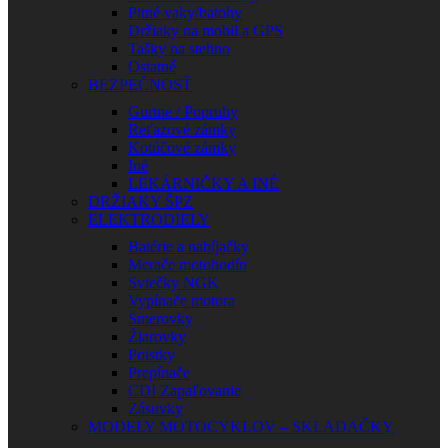
Pitné vaky/batohy
Držiaky na mobil a GPS
Tašky na stehno
Ostatné
BEZPEČNOSŤ
Gurtne / Popruhy
Reťazové zámky
Kotúčové zámky
Iné
LEKÁRNIČKY A INÉ
DRŽIAKY ŠPZ
ELEKTRODIELY
Batérie a nabíjačky
Merače motohodín
Sviečky NGK
Vypínače motora
Smerovky
Žiarovky
Poistky
Prepínače
CDI Zapaľovanie
Zásuvky
MODELY MOTOCYKLOV – SKLADAČKY