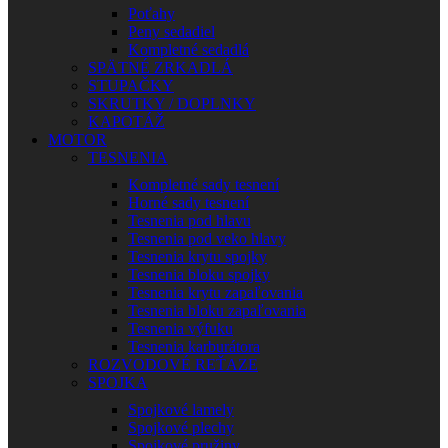
Poťahy
Peny sedadiel
Kompletné sedadlá
SPÄTNÉ ZRKADLÁ
STUPAČKY
SKRUTKY / DOPLNKY
KAPOTÁŽ
MOTOR
TESNENIA
Kompletné sady tesnení
Horné sady tesnení
Tesnenia pod hlavu
Tesnenia pod veko hlavy
Tesnenia krytu spojky
Tesnenia bloku spojky
Tesnenia krytu zapaľovania
Tesnenia bloku zapaľovania
Tesnenia výfuku
Tesnenia karburátora
ROZVODOVÉ REŤAZE
SPOJKA
Spojkové lamely
Spojkové plechy
Spojkové pružiny