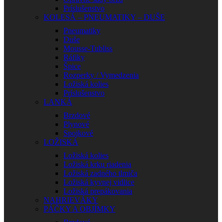
Príslušenstvo
KOLESÁ – PNEUMATIKY – DUŠE
Pneumatiky
Duše
Mousse-Tubliss
Ráfiky
Špice
Rozperky / Vymedzenia
Ložiská kolies
Príslušenstvo
LANKÁ
Brzdové
Plynové
Spojkové
LOŽISKÁ
Ložiská kolies
Ložiská krku riadenia
Ložiská zadného tlmiča
Ložiská kyvnej vidlice
Ložiská prepákovania
NAHRIEVÁKY
PÁČKY A OBJÍMKY