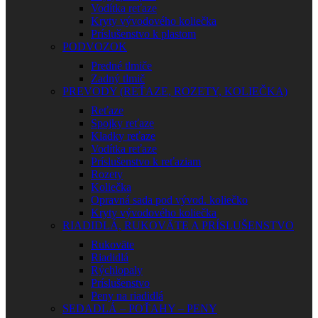
Vodítka reťaze
Kryty vývodového koliečka
Príslušenstvo k plastom
PODVOZOK
Predné tlmiče
Zadný tlmič
PREVODY (REŤAZE, ROZETY, KOLIEČKA)
Reťaze
Spojky reťaze
Kladky reťaze
Vodítka reťaze
Príslušenstvo k reťaziam
Rozety
Koliečka
Opravná sada pod vývod. koliečko
Kryty vývodového koliečka
RIADIDLÁ, RUKOVÄTE A PRÍSLUŠENSTVO
Rukoväte
Riadidlá
Rýchlopaly
Príslušenstvo
Peny na riadidlá
SEDADLÁ – POŤAHY – PENY