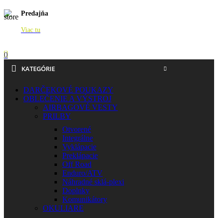
Predajňa
Viac tu
0
KATEGÓRIE
DARČEKOVÉ POUKAZY
OBLEČENIE A VÝSTROJ
AIRBAGOVÉ VESTY
PRILBY
Otvorené
Integrálne
Vyklápacie
Preklápacie
Off Road
Enduro/ATV
Náhradné sklá-plexi
Doplnky
Komunikátory
OKULIARE