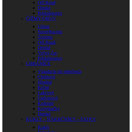
Off Road
Detské
Príslušenstvo
ČIŽMY/OBUV
Urban
Sport/Racing
Touring
Off Road
Detské
Voľný čas
Príslušenstvo
CHRÁNIČE
Vkladacie do oblečenia
Chrbtové
Hrudné
Krčné
Lakťové
Ľadvinové
Kolenné
Korytnačky
Detské
KUKLY – NÁKRČNÍKY – ŠATKY
Kukly