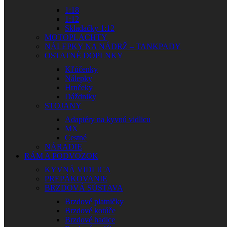
1:18
1:12
Skladačky 1:12
MOTOPLACHTY
NÁLEPKY NA NÁDRŽ – TANKPADY
OSTATNÉ DOPLNKY
Kľúčenky
Nálepky
Hrnčeky
Dáždniky
STOJANY
Adaptéry na kyvnú vidlicu
MX
Cestné
NÁRADIE
RÁM A PODVOZOK
KYVNÁ VIDLICA
PREPÁKOVANIE
BRZDOVÁ SÚSTAVA
Brzdové platničky
Brzdové kotúče
Brzdové hadice