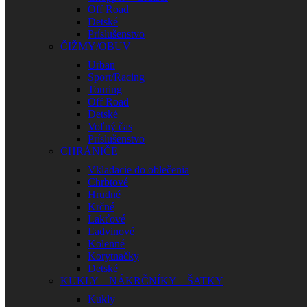
Off Road
Detské
Príslušenstvo
ČIŽMY/OBUV
Urban
Sport/Racing
Touring
Off Road
Detské
Voľný čas
Príslušenstvo
CHRÁNIČE
Vkladacie do oblečenia
Chrbtové
Hrudné
Krčné
Lakťové
Ľadvinové
Kolenné
Korytnačky
Detské
KUKLY – NÁKRČNÍKY – ŠATKY
Kukly