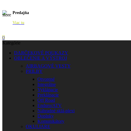
Predajňa
Viac tu
0
Kategórie
DARČEKOVÉ POUKAZY
OBLEČENIE A VÝSTROJ
AIRBAGOVÉ VESTY
PRILBY
Otvorené
Integrálne
Vyklápacie
Preklápacie
Off Road
Enduro/ATV
Náhradné sklá-plexi
Doplnky
Komunikátory
OKULIARE