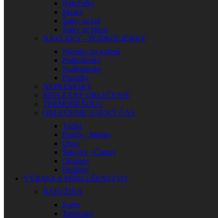
Nákrčníky
Masky
Šatky na krk
Šatky na hlavu
NÁVLEKY – PODKOLIENKY
Návleky na kolená
Podkolienky
Nadkolienky
Ponožky
NEPREMOKY
REFLEXNÉ OBLEČENIE
TERMOPRÁDLO
OBLEČENIE VOĽNÝ ČAS
Tričká
Bundy / Mikiny
Obuv
Šiltovky / Čiapky
Okuliare
Doplnky
VÝBAVA A PRÍSLUŠENSTVO
BATOŽINA
Kufre
Tankvaky