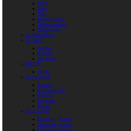
100%
Scott
Thor
Moose Racing
Detské okuliare
Príslušenstvo
KOMBINÉZY
BUNDY
Textilné
Kožené
Off Road
DRESY
Detské
NOHAVICE
Textilné
Kevlarové rifle
Kožené
Off Road
Detské
RUKAVICE
Športové – Racing
Turistické – Urban
Chopper – Cruiser