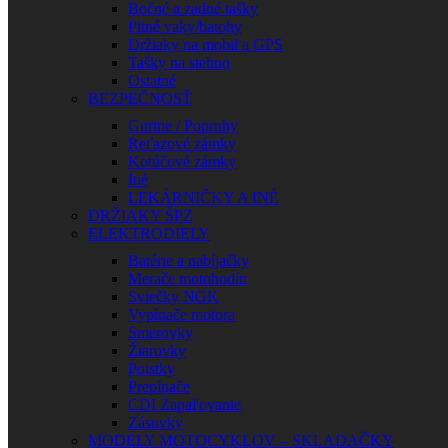
Bočné a zadné tašky
Pitné vaky/batohy
Držiaky na mobil a GPS
Tašky na stehno
Ostatné
BEZPEČNOSŤ
Gurtne / Popruhy
Reťazové zámky
Kotúčové zámky
Iné
LEKÁRNIČKY A INÉ
DRŽIAKY ŠPZ
ELEKTRODIELY
Batérie a nabíjačky
Merače motohodín
Sviečky NGK
Vypínače motora
Smerovky
Žiarovky
Poistky
Prepínače
CDI Zapaľovanie
Zásuvky
MODELY MOTOCYKLOV – SKLADAČKY