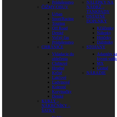
Príslušenstvo
NÁLEPKY NA
ČIŽMY/OBUV
NÁDRŽ –
TANKPADY
Urban
OSTATNÉ
Sport/Racing
DOPLNKY
Touring
Off Road
Kľúčenky
Detské
Nálepky
Voľný čas
Hrnčeky
Príslušenstvo
Dáždniky
CHRÁNIČE
STOJANY
Vkladacie do
Adaptéry n
oblečenia
kyvnú vidli
Chrbtové
MX
Hrudné
Cestné
Krčné
NÁRADIE
Lakťové
Ľadvinové
Kolenné
Korytnačky
Detské
KUKLY –
NÁKRČNÍKY –
ŠATKY