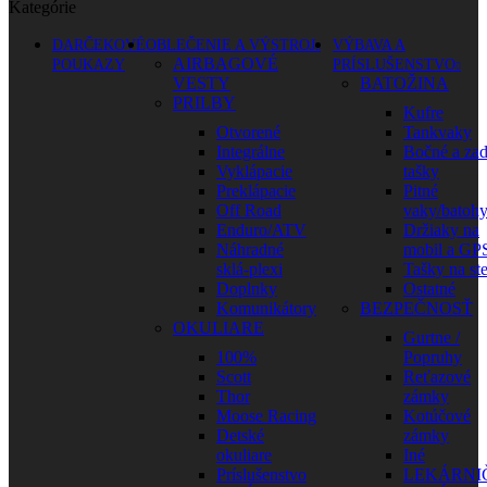
Kategórie
DARČEKOVÉ
OBLEČENIE A VÝSTROJ
VÝBAVA A
AIRBAGOVÉ
POUKAZY
PRÍSLUŠENSTVO
VESTY
BATOŽINA
PRILBY
Kufre
Otvorené
Tankvaky
Integrálne
Bočné a za
Vyklápacie
tašky
Preklápacie
Pitné
Off Road
vaky/batoh
Enduro/ATV
Držiaky na
Náhradné
mobil a GP
sklá-plexi
Tašky na st
Doplnky
Ostatné
Komunikátory
BEZPEČNOSŤ
OKULIARE
Gurtne /
100%
Popruhy
Scott
Reťazové
Thor
zámky
Moose Racing
Kotúčové
Detské
zámky
okuliare
Iné
Príslušenstvo
LEKÁRNI