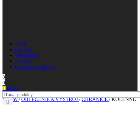
Úvod
Obchod
Výrobcovia
Kontakt
Obuvnícke materiály
0
0
0
0,00
€
Domov
/
OBLEČENIE A VÝSTROJ
/
CHRÁNIČE
/
KOLENNÉ