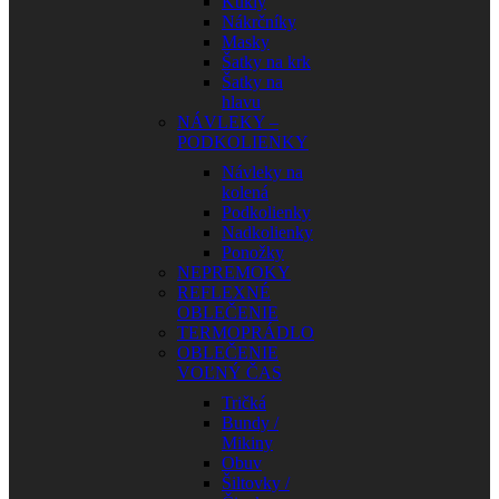
Kukly
Nákrčníky
Masky
Šatky na krk
Šatky na
hlavu
NÁVLEKY –
PODKOLIENKY
Návleky na
kolená
Podkolienky
Nadkolienky
Ponožky
NEPREMOKY
REFLEXNÉ
OBLEČENIE
TERMOPRÁDLO
OBLEČENIE
VOĽNÝ ČAS
Tričká
Bundy /
Mikiny
Obuv
Šiltovky /