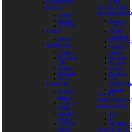
KOMBINÉZY
A INÉ
BUNDY
DRŽIAKY ŠPZ
ELEKTRODIEL
Textilné
Kožené
Batérie a
Off Road
nabíjačky
DRESY
Merače
motohodín
Detské
Sviečky N
NOHAVICE
Vypínače
Textilné
motora
Kevlarové
Smerovky
rifle
Žiarovky
Kožené
Poistky
Off Road
Prepínače
Detské
CDI
RUKAVICE
Zapaľovani
Zásuvky
Športové –
MODELY
Racing
MOTOCYKLOV
Turistické –
SKLADAČKY
Urban
Chopper –
1:18
Cruiser
1:12
Off Road
Skladačky 1
Detské
MOTOPLACHT