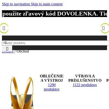
Skip to navigation
Skip to main content
ím použite zľavový kód DOVOLENKA. Tiet
Domov
/
Obchod
OBLEČENIE
VÝBAVA A
A VÝSTROJ
PRÍSLUŠENSTVO
1290
1122 produktov
produktov