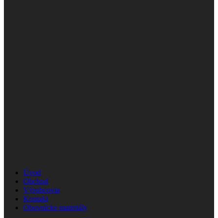
Úvod
Obchod
Výrobcovia
Kontakt
Obuvnícke materiály