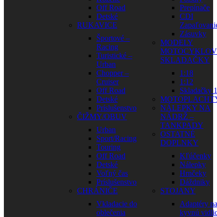
Off Road
Prepínače
Detské
CDI
RUKAVICE
Zapaľovani
Zásuvky
Športové –
MODELY
Racing
MOTOCYKLOV
Turistické –
SKLADAČKY
Urban
Chopper –
1:18
Cruiser
1:12
Off Road
Skladačky 1
Detské
MOTOPLACHT
Príslušenstvo
NÁLEPKY NA
ČIŽMY/OBUV
NÁDRŽ –
TANKPADY
Urban
OSTATNÉ
Sport/Racing
DOPLNKY
Touring
Off Road
Kľúčenky
Detské
Nálepky
Voľný čas
Hrnčeky
Príslušenstvo
Dáždniky
CHRÁNIČE
STOJANY
Vkladacie do
Adaptéry n
oblečenia
kyvnú vidli