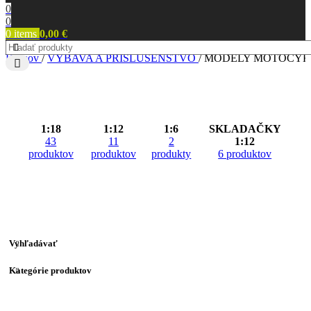
0
0
0
items
0,00
€
Domov
/
VÝBAVA A PRÍSLUŠENSTVO
/
MODELY MOTOCYK
1:18
1:12
1:6
SKLADAČKY
43
11
2
1:12
produktov
produktov
produkty
6 produktov
Vyhľadávať
Kategórie produktov