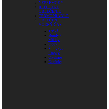
NEPREMOKY
REFLEXNÉ
OBLEČENIE
TERMOPRÁDLO
OBLEČENIE
VOĽNÝ ČAS
Tričká
Bundy /
Mikiny
Obuv
Šiltovky /
Čiapky
Okuliare
Doplnky