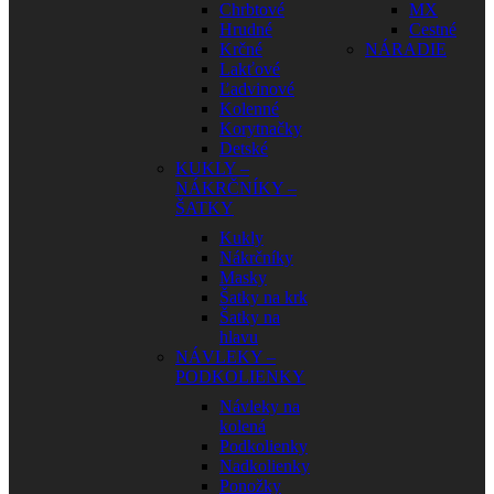
Chrbtové
MX
Hrudné
Cestné
Krčné
NÁRADIE
Lakťové
Ľadvinové
Kolenné
Korytnačky
Detské
KUKLY –
NÁKRČNÍKY –
ŠATKY
Kukly
Nákrčníky
Masky
Šatky na krk
Šatky na
hlavu
NÁVLEKY –
PODKOLIENKY
Návleky na
kolená
Podkolienky
Nadkolienky
Ponožky