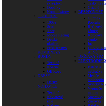
sklá-plexi
Tašky na st
Doplnky
Ostatné
Komunikátory
BEZPEČNOSŤ
OKULIARE
Gurtne /
100%
Popruhy
Scott
Reťazové
Thor
zámky
Moose Racing
Kotúčové
Detské
zámky
okuliare
Iné
Príslušenstvo
LEKÁRNI
KOMBINÉZY
A INÉ
BUNDY
DRŽIAKY ŠPZ
ELEKTRODIEL
Textilné
Kožené
Batérie a
Off Road
nabíjačky
DRESY
Merače
motohodín
Detské
Sviečky N
NOHAVICE
Vypínače
Textilné
motora
Kevlarové
Smerovky
rifle
Žiarovky
Kožené
Poistky