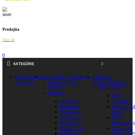
Predajňa
Viac tu
0
KATEGÓRIE
DARČEKOVÉ
OBLEČENIE A VÝSTROJ
VÝBAVA A
AIRBAGOVÉ
POUKAZY
PRÍSLUŠENSTVO
VESTY
BATOŽINA
PRILBY
Kufre
Otvorené
Tankvaky
Integrálne
Bočné a za
Vyklápacie
tašky
Preklápacie
Pitné
Off Road
vaky/batoh
Enduro/ATV
Držiaky na
Náhradné
mobil a GP