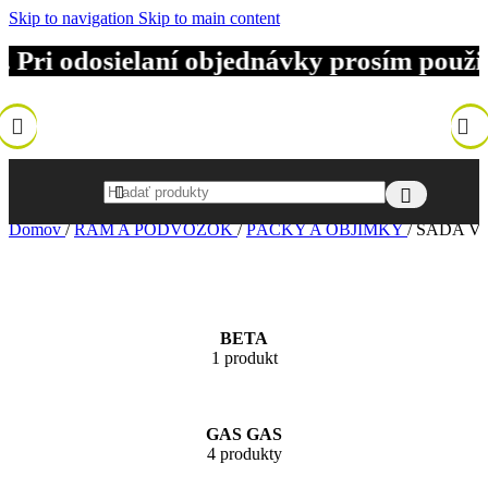
Skip to navigation
Skip to main content
. Pri odosielaní objednávky prosím pou
Domov
/
RÁM A PODVOZOK
/
PÁČKY A OBJÍMKY
/
SADA V
BETA
1 produkt
GAS GAS
4 produkty