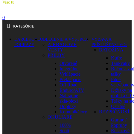
Viac tu
0
KATEGÓRIE
DARČEKOVÉ
OBLEČENIE A VÝSTROJ
VÝBAVA A
AIRBAGOVÉ
POUKAZY
PRÍSLUŠENSTVO
VESTY
BATOŽINA
PRILBY
Kufre
Otvorené
Tankvaky
Integrálne
Bočné a za
Vyklápacie
tašky
Preklápacie
Pitné
Off Road
vaky/batoh
Enduro/ATV
Držiaky na
Náhradné
mobil a GP
sklá-plexi
Tašky na st
Doplnky
Ostatné
Komunikátory
BEZPEČNOSŤ
OKULIARE
Gurtne /
100%
Popruhy
Scott
Reťazové