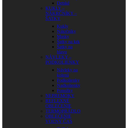
Detské
KUKLY –
NÁKRČNÍKY –
ŠATKY
Kukly
Nákrčníky
Masky
Šatky na krk
Šatky na
hlavu
NÁVLEKY –
PODKOLIENKY
Návleky na
kolená
Podkolienky
Nadkolienky
Ponožky
NEPREMOKY
REFLEXNÉ
OBLEČENIE
TERMOPRÁDLO
OBLEČENIE
VOĽNÝ ČAS