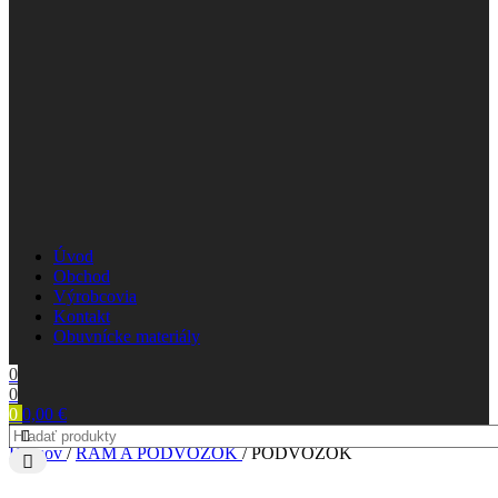
Úvod
Obchod
Výrobcovia
Kontakt
Obuvnícke materiály
0
0
0
0,00
€
Domov
/
RÁM A PODVOZOK
/
PODVOZOK