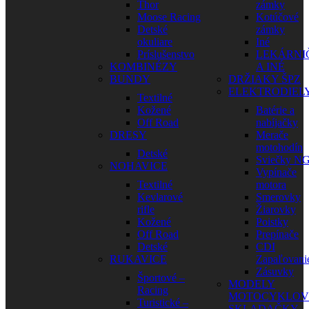
Thor
zámky
Moose Racing
Kotúčové
Detské
zámky
okuliare
Iné
Príslušenstvo
LEKÁRNI
KOMBINÉZY
A INÉ
BUNDY
DRŽIAKY ŠPZ
ELEKTRODIEL
Textilné
Kožené
Batérie a
Off Road
nabíjačky
DRESY
Merače
motohodín
Detské
Sviečky N
NOHAVICE
Vypínače
Textilné
motora
Kevlarové
Smerovky
rifle
Žiarovky
Kožené
Poistky
Off Road
Prepínače
Detské
CDI
RUKAVICE
Zapaľovani
Zásuvky
Športové –
MODELY
Racing
MOTOCYKLOV
Turistické –
SKLADAČKY