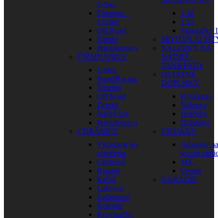
Urban
Chopper –
1:18
Cruiser
1:12
Off Road
Skladačky 1
Detské
MOTOPLACHT
Príslušenstvo
NÁLEPKY NA
ČIŽMY/OBUV
NÁDRŽ –
TANKPADY
Urban
OSTATNÉ
Sport/Racing
DOPLNKY
Touring
Off Road
Kľúčenky
Detské
Nálepky
Voľný čas
Hrnčeky
Príslušenstvo
Dáždniky
CHRÁNIČE
STOJANY
Vkladacie do
Adaptéry n
oblečenia
kyvnú vidli
Chrbtové
MX
Hrudné
Cestné
Krčné
NÁRADIE
Lakťové
Ľadvinové
Kolenné
Korytnačky