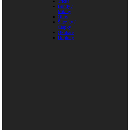
Tričká
Bundy /
Mikiny
Obuv
Šiltovky /
Čiapky
Okuliare
Doplnky