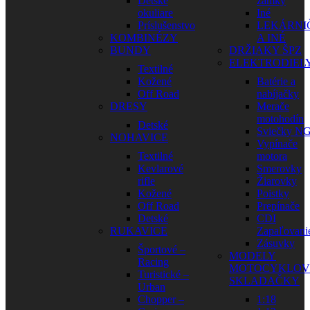
Detské
zámky
okuliare
Iné
Príslušenstvo
LEKÁRNI
KOMBINÉZY
A INÉ
BUNDY
DRŽIAKY ŠPZ
ELEKTRODIEL
Textilné
Kožené
Batérie a
Off Road
nabíjačky
DRESY
Merače
motohodín
Detské
Sviečky N
NOHAVICE
Vypínače
Textilné
motora
Kevlarové
Smerovky
rifle
Žiarovky
Kožené
Poistky
Off Road
Prepínače
Detské
CDI
RUKAVICE
Zapaľovani
Zásuvky
Športové –
MODELY
Racing
MOTOCYKLOV
Turistické –
SKLADAČKY
Urban
Chopper –
1:18