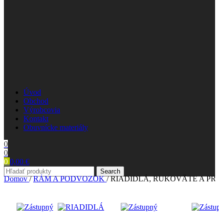
Úvod
Obchod
Výrobcovia
Kontakt
Obuvnícke materiály
0
0
0
0,00
€
Search
Domov
/
RÁM A PODVOZOK
/
RIADIDLÁ, RUKOVÄTE A PR