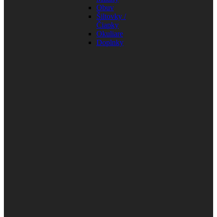
Obuv
Šiltovky /
Čiapky
Okuliare
Doplnky