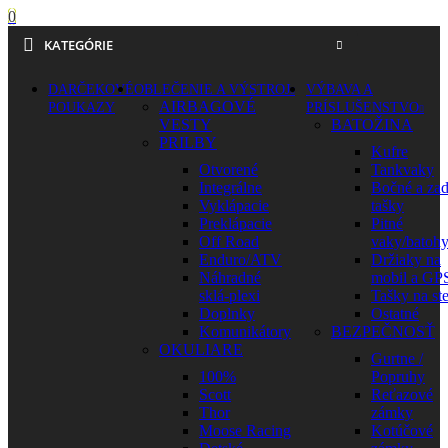
0
KATEGÓRIE
DARČEKOVÉ
OBLEČENIE A VÝSTROJ
VÝBAVA A
AIRBAGOVÉ
POUKAZY
PRÍSLUŠENSTVO
VESTY
BATOŽINA
PRILBY
Kufre
Otvorené
Tankvaky
Integrálne
Bočné a za
Vyklápacie
tašky
Preklápacie
Pitné
Off Road
vaky/batoh
Enduro/ATV
Držiaky na
Náhradné
mobil a GP
sklá-plexi
Tašky na st
Doplnky
Ostatné
Komunikátory
BEZPEČNOSŤ
OKULIARE
Gurtne /
100%
Popruhy
Scott
Reťazové
Thor
zámky
Moose Racing
Kotúčové