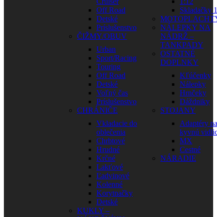
Cruiser
1:12
Off Road
Skladačky 1
Detské
MOTOPLACHT
Príslušenstvo
NÁLEPKY NA
ČIŽMY/OBUV
NÁDRŽ –
TANKPADY
Urban
OSTATNÉ
Sport/Racing
DOPLNKY
Touring
Off Road
Kľúčenky
Detské
Nálepky
Voľný čas
Hrnčeky
Príslušenstvo
Dáždniky
CHRÁNIČE
STOJANY
Vkladacie do
Adaptéry n
oblečenia
kyvnú vidli
Chrbtové
MX
Hrudné
Cestné
Krčné
NÁRADIE
Lakťové
Ľadvinové
Kolenné
Korytnačky
Detské
KUKLY –