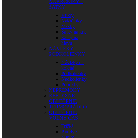
NÁKRČNÍKY –
ŠATKY
Kukly
Nákrčníky
Masky
Šatky na krk
Šatky na
hlavu
NÁVLEKY –
PODKOLIENKY
Návleky na
kolená
Podkolienky
Nadkolienky
Ponožky
NEPREMOKY
REFLEXNÉ
OBLEČENIE
TERMOPRÁDLO
OBLEČENIE
VOĽNÝ ČAS
Tričká
Bundy /
Mikiny