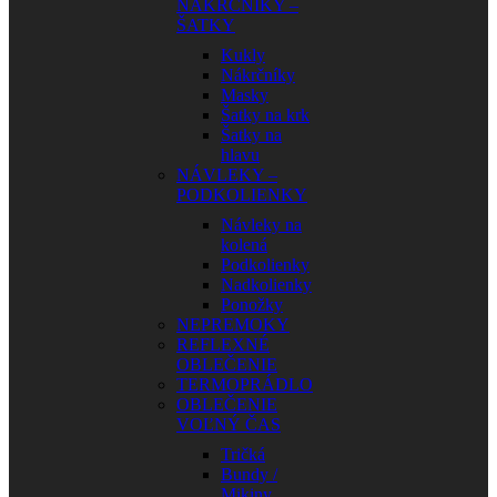
NÁKRČNÍKY –
ŠATKY
Kukly
Nákrčníky
Masky
Šatky na krk
Šatky na
hlavu
NÁVLEKY –
PODKOLIENKY
Návleky na
kolená
Podkolienky
Nadkolienky
Ponožky
NEPREMOKY
REFLEXNÉ
OBLEČENIE
TERMOPRÁDLO
OBLEČENIE
VOĽNÝ ČAS
Tričká
Bundy /
Mikiny