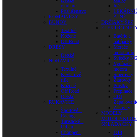
Detské
zámky
okuliare
Iné
Príslušenstvo
LEKÁRNI
KOMBINÉZY
A INÉ
BUNDY
DRŽIAKY ŠPZ
ELEKTRODIEL
Textilné
Kožené
Batérie a
Off Road
nabíjačky
DRESY
Merače
motohodín
Detské
Sviečky N
NOHAVICE
Vypínače
Textilné
motora
Kevlarové
Smerovky
rifle
Žiarovky
Kožené
Poistky
Off Road
Prepínače
Detské
CDI
RUKAVICE
Zapaľovani
Zásuvky
Športové –
MODELY
Racing
MOTOCYKLOV
Turistické –
SKLADAČKY
Urban
Chopper –
1:18