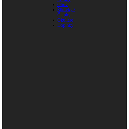
Obuv
Šiltovky /
Čiapky
Okuliare
Doplnky