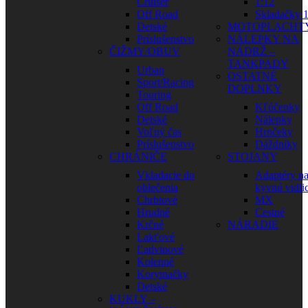
Cruiser
1:12
Off Road
Skladačky 1
Detské
MOTOPLACHT
Príslušenstvo
NÁLEPKY NA
ČIŽMY/OBUV
NÁDRŽ –
TANKPADY
Urban
OSTATNÉ
Sport/Racing
DOPLNKY
Touring
Off Road
Kľúčenky
Detské
Nálepky
Voľný čas
Hrnčeky
Príslušenstvo
Dáždniky
CHRÁNIČE
STOJANY
Vkladacie do
Adaptéry n
oblečenia
kyvnú vidli
Chrbtové
MX
Hrudné
Cestné
Krčné
NÁRADIE
Lakťové
Ľadvinové
Kolenné
Korytnačky
Detské
KUKLY –