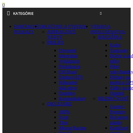
0
KATEGÓRIE
DARČEKOVÉ
OBLEČENIE A VÝSTROJ
VÝBAVA A
AIRBAGOVÉ
POUKAZY
PRÍSLUŠENSTVO
VESTY
BATOŽINA
PRILBY
Kufre
Otvorené
Tankvaky
Integrálne
Bočné a za
Vyklápacie
tašky
Preklápacie
Pitné
Off Road
vaky/batoh
Enduro/ATV
Držiaky na
Náhradné
mobil a GP
sklá-plexi
Tašky na st
Doplnky
Ostatné
Komunikátory
BEZPEČNOSŤ
OKULIARE
Gurtne /
100%
Popruhy
Scott
Reťazové
Thor
zámky
Moose Racing
Kotúčové