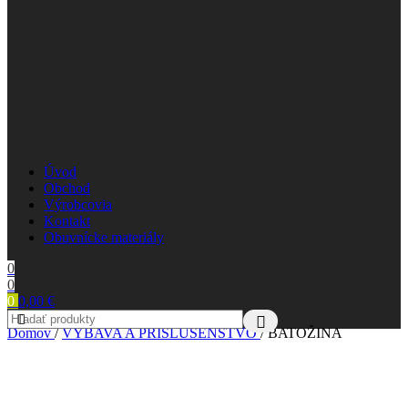
Úvod
Obchod
Výrobcovia
Kontakt
Obuvnícke materiály
0
0
0
0,00
€
Domov
/
VÝBAVA A PRÍSLUŠENSTVO
/
BATOŽINA