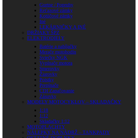
Gurtne / Popruhy
Reťazové zámky
Kotúčové zámky
Iné
LEKÁRNIČKY A INÉ
DRŽIAKY ŠPZ
ELEKTRODIELY
Batérie a nabíjačky
Merače motohodín
Sviečky NGK
Vypínače motora
Smerovky
Žiarovky
Poistky
Prepínače
CDI Zapaľovanie
Zásuvky
MODELY MOTOCYKLOV – SKLADAČKY
1:18
1:12
Skladačky 1:12
MOTOPLACHTY
NÁLEPKY NA NÁDRŽ – TANKPADY
OSTATNÉ DOPLNKY