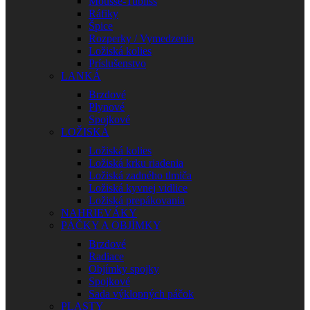
Mousse-Tubliss
Ráfiky
Špice
Rozperky / Vymedzenia
Ložiská kolies
Príslušenstvo
LANKÁ
Brzdové
Plynové
Spojkové
LOŽISKÁ
Ložiská kolies
Ložiská krku riadenia
Ložiská zadného tlmiča
Ložiská kyvnej vidlice
Ložiská prepákovania
NAHRIEVÁKY
PÁČKY A OBJÍMKY
Brzdové
Radiace
Objímky spojky
Spojkové
Sada výklopných páčok
PLASTY