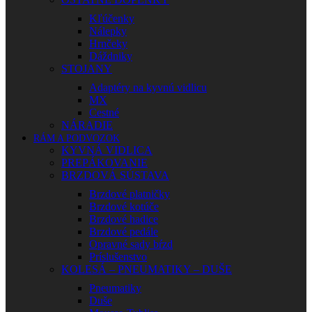
Kľúčenky
Nálepky
Hrnčeky
Dáždniky
STOJANY
Adaptéry na kyvnú vidlicu
MX
Cestné
NÁRADIE
RÁM A PODVOZOK
KYVNÁ VIDLICA
PREPÁKOVANIE
BRZDOVÁ SÚSTAVA
Brzdové platničky
Brzdové kotúče
Brzdové hadice
Brzdové pedále
Opravné sady bŕzd
Príslušenstvo
KOLESÁ – PNEUMATIKY – DUŠE
Pneumatiky
Duše