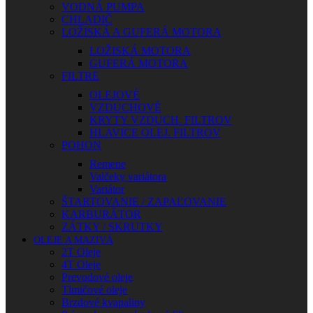
VODNÁ PUMPA
CHLADIČ
LOŽISKÁ A GUFERÁ MOTORA
LOŽISKÁ MOTORA
GUFERÁ MOTORA
FILTRE
OLEJOVÉ
VZDUCHOVÉ
KRYTY VZDUCH. FILTROV
HLAVICE OLEJ. FILTROV
POHON
Remene
Valčeky variátora
Variátor
ŠTARTOVANIE / ZAPAĽOVANIE
KARBURÁTOR
ZÁTKY / SKRUTKY
OLEJE A MAZIVÁ
2T Oleje
4T Oleje
Prevodové oleje
Tlmičové oleje
Brzdové kvapaliny