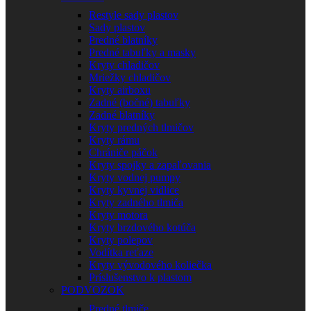
Restyle sady plastov
Sady plastov
Predné blatníky
Predné tabuľky a masky
Kryty chladičov
Mriežky chladičov
Kryty airboxu
Zadné (bočné) tabuľky
Zadné blatníky
Kryty predných tlmičov
Kryty rámu
Chrániče páčok
Kryty spojky a zapaľovania
Kryty vodnej pumpy
Kryty kyvnej vidlice
Kryty zadného tlmiča
Kryty motora
Kryty brzdového kotúča
Kryty polepov
Vodítka reťaze
Kryty vývodového koliečka
Príslušenstvo k plastom
PODVOZOK
Predné tlmiče