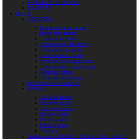
SKRUTKY / DOPLNKY
KAPOTÁŽ
MOTOR
TESNENIA
Kompletné sady tesnení
Horné sady tesnení
Tesnenia pod hlavu
Tesnenia pod veko hlavy
Tesnenia krytu spojky
Tesnenia bloku spojky
Tesnenia krytu zapaľovania
Tesnenia bloku zapaľovania
Tesnenia výfuku
Tesnenia karburátora
ROZVODOVÉ REŤAZE
SPOJKA
Spojkové lamely
Spojkové plechy
Spojkové pružiny
Spojkové sady
Piestik spojky
Pumpa spojky
Tesnenia
OPRAVNÁ SADA POD VÝVOD. KOLIEČKO