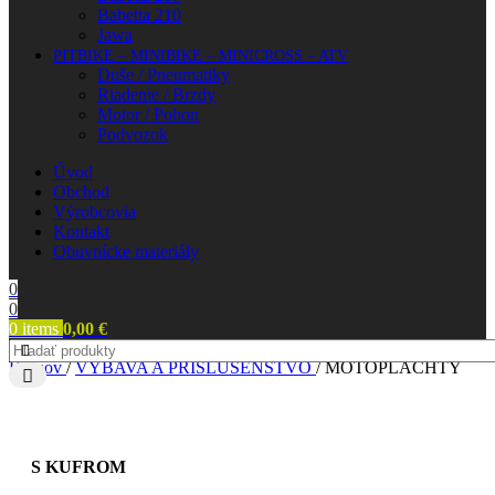
Babetta 210
Jawa
PITBIKE – MINIBIKE – MINICROSS – ATV
Duše / Pneumatiky
Riadenie / Brzdy
Motor / Pohon
Podvozok
Úvod
Obchod
Výrobcovia
Kontakt
Obuvnícke materiály
0
0
0
items
0,00
€
Domov
/
VÝBAVA A PRÍSLUŠENSTVO
/
MOTOPLACHTY
S KUFROM