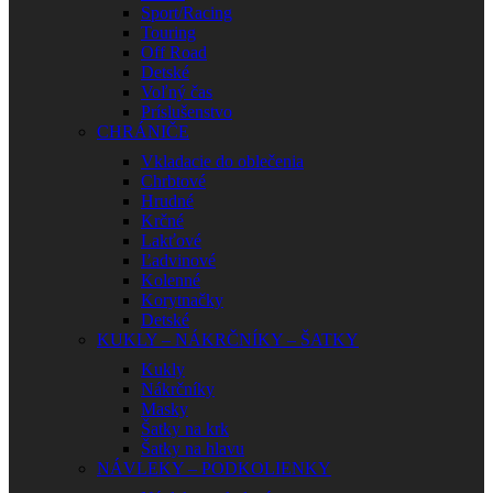
Sport/Racing
Touring
Off Road
Detské
Voľný čas
Príslušenstvo
CHRÁNIČE
Vkladacie do oblečenia
Chrbtové
Hrudné
Krčné
Lakťové
Ľadvinové
Kolenné
Korytnačky
Detské
KUKLY – NÁKRČNÍKY – ŠATKY
Kukly
Nákrčníky
Masky
Šatky na krk
Šatky na hlavu
NÁVLEKY – PODKOLIENKY