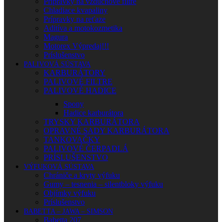
Prípravky na vzduchové filtre
Chladiace kvapaliny
Prípravky na reťaze
Aditíva a motokozmetika
Magura
Motorex Výpredaj!!!
Príslušenstvo
PALIVOVÁ SÚSTAVA
KARBURÁTORY
PALIVOVÉ FILTRE
PALIVOVÉ HADICE
Spony
Hadice karburátora
TRYSKY KARBURÁTORA
OPRAVNÉ SADY KARBURÁTORA
TANKOVAČKY
PALIVOVÉ ČERPADLÁ
PRÍSLUŠENSTVO
VÝFUKOVÁ SÚSTAVA
Chrániče a kryty výfuku
Gumy – tesnenia – silentbloky výfuku
Objímky výfuku
Príslušenstvo
BABETTA – JAWA – SIMSON
Babetta 207