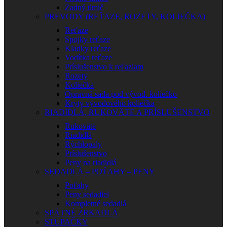
Zadný tlmič
PREVODY (REŤAZE, ROZETY, KOLIEČKA)
Reťaze
Spojky reťaze
Kladky reťaze
Vodítka reťaze
Príslušenstvo k reťaziam
Rozety
Koliečka
Opravná sada pod vývod. koliečko
Kryty vývodového koliečka
RIADIDLÁ, RUKOVÄTE A PRÍSLUŠENSTVO
Rukoväte
Riadidlá
Rýchlopaly
Príslušenstvo
Peny na riadidlá
SEDADLÁ – POŤAHY – PENY
Poťahy
Peny sedadiel
Kompletné sedadlá
SPÄTNÉ ZRKADLÁ
STUPAČKY