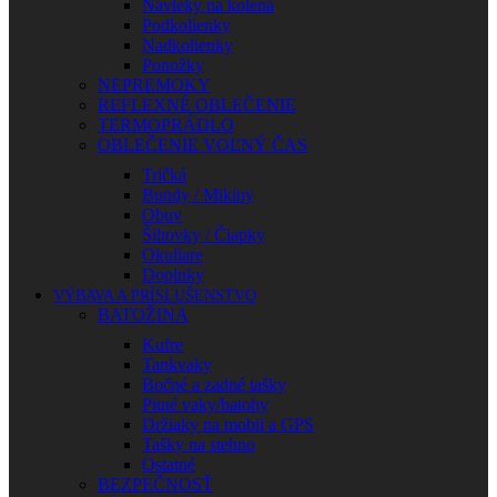
Návleky na kolená
Podkolienky
Nadkolienky
Ponožky
NEPREMOKY
REFLEXNÉ OBLEČENIE
TERMOPRÁDLO
OBLEČENIE VOĽNÝ ČAS
Tričká
Bundy / Mikiny
Obuv
Šiltovky / Čiapky
Okuliare
Doplnky
VÝBAVA A PRÍSLUŠENSTVO
BATOŽINA
Kufre
Tankvaky
Bočné a zadné tašky
Pitné vaky/batohy
Držiaky na mobil a GPS
Tašky na stehno
Ostatné
BEZPEČNOSŤ