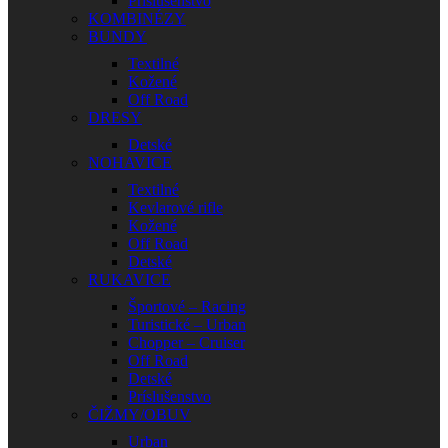
Príslušenstvo
KOMBINÉZY
BUNDY
Textilné
Kožené
Off Road
DRESY
Detské
NOHAVICE
Textilné
Kevlarové rifle
Kožené
Off Road
Detské
RUKAVICE
Športové – Racing
Turistické – Urban
Chopper – Cruiser
Off Road
Detské
Príslušenstvo
ČIŽMY/OBUV
Urban