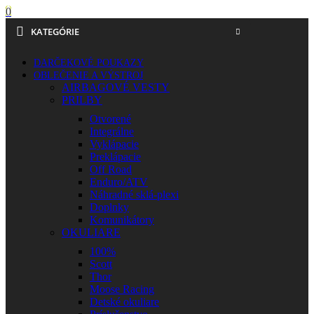
0
KATEGÓRIE
DARČEKOVÉ POUKAZY
OBLEČENIE A VÝSTROJ
AIRBAGOVÉ VESTY
PRILBY
Otvorené
Integrálne
Vyklápacie
Preklápacie
Off Road
Enduro/ATV
Náhradné sklá-plexi
Doplnky
Komunikátory
OKULIARE
100%
Scott
Thor
Moose Racing
Detské okuliare