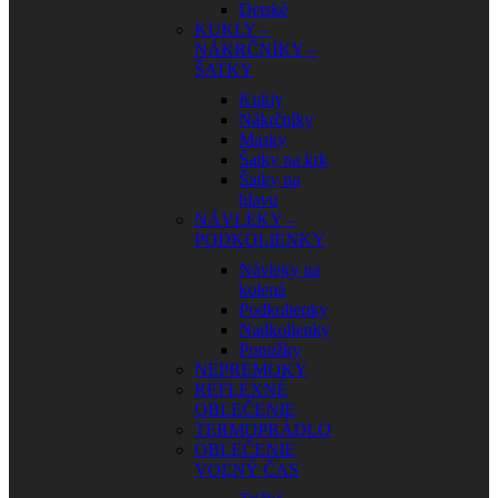
Detské
KUKLY –
NÁKRČNÍKY –
ŠATKY
Kukly
Nákrčníky
Masky
Šatky na krk
Šatky na
hlavu
NÁVLEKY –
PODKOLIENKY
Návleky na
kolená
Podkolienky
Nadkolienky
Ponožky
NEPREMOKY
REFLEXNÉ
OBLEČENIE
TERMOPRÁDLO
OBLEČENIE
VOĽNÝ ČAS