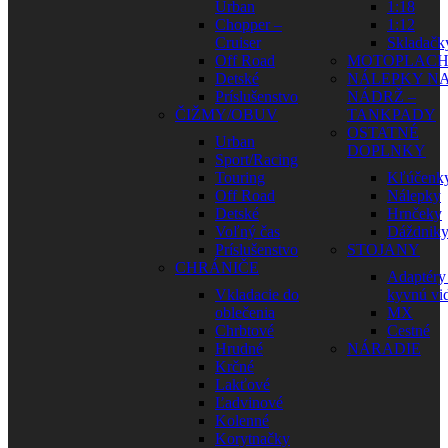
Urban
1:18
Chopper –
1:12
Cruiser
Skladačk
Off Road
MOTOPLAC
Detské
NÁLEPKY N
Príslušenstvo
NÁDRŽ –
ČIŽMY/OBUV
TANKPADY
OSTATNÉ
Urban
DOPLNKY
Sport/Racing
Touring
Kľúčenk
Off Road
Nálepky
Detské
Hrnčeky
Voľný čas
Dáždnik
Príslušenstvo
STOJANY
CHRÁNIČE
Adaptéry
Vkladacie do
kyvnú vid
oblečenia
MX
Chrbtové
Cestné
Hrudné
NÁRADIE
Krčné
Lakťové
Ľadvinové
Kolenné
Korytnačky