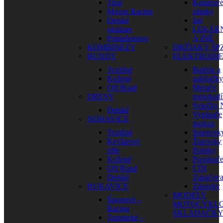
Thor
Kotúčov
Moose Racing
zámky
Detské
Iné
okuliare
LEKÁR
Príslušenstvo
A INÉ
KOMBINÉZY
DRŽIAKY ŠP
BUNDY
ELEKTRODI
Textilné
Batérie a
Kožené
nabíjačky
Off Road
Merače
DRESY
motohodí
Sviečky
Detské
Vypínače
NOHAVICE
motora
Textilné
Smerovk
Kevlarové
Žiarovky
rifle
Poistky
Kožené
Prepínač
Off Road
CDI
Detské
Zapaľova
RUKAVICE
Zásuvky
MODELY
Športové –
MOTOCYKLO
Racing
SKLADAČK
Turistické –