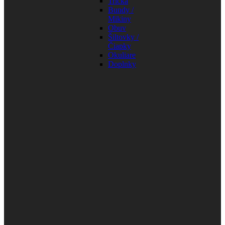
Tričká
Bundy /
Mikiny
Obuv
Šiltovky /
Čiapky
Okuliare
Doplnky