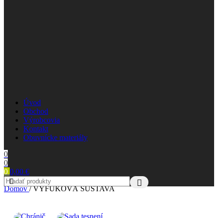
Úvod
Obchod
Výrobcovia
Kontakt
Obuvnícke materiály
0
0
0
0,00
€
Domov
/
VÝFUKOVÁ SÚSTAVA