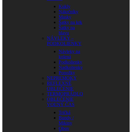
Kukly
Nákrčníky
Masky
Šatky na krk
Šatky na
hlavu
NÁVLEKY –
PODKOLIENKY
Návleky na
kolená
Podkolienky
Nadkolienky
Ponožky
NEPREMOKY
REFLEXNÉ
OBLEČENIE
TERMOPRÁDLO
OBLEČENIE
VOĽNÝ ČAS
Tričká
Bundy /
Mikiny
Obuv