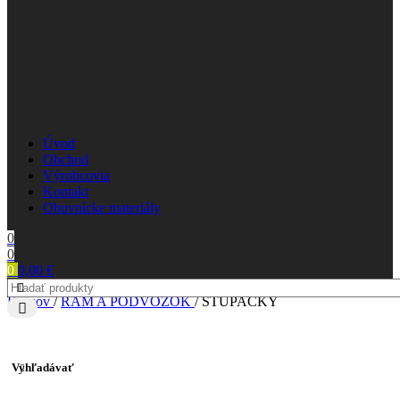
Úvod
Obchod
Výrobcovia
Kontakt
Obuvnícke materiály
0
0
0
0,00
€
Domov
/
RÁM A PODVOZOK
/
STUPAČKY
Vyhľadávať