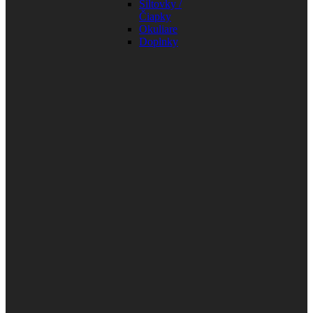
Šiltovky /
Čiapky
Okuliare
Doplnky