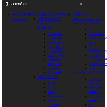
KATEGÓRIE
DARČEKOVÉ
OBLEČENIE A VÝSTROJ
VÝBAVA A
AIRBAGOVÉ
POUKAZY
PRÍSLUŠENSTVO
VESTY
BATOŽINA
PRILBY
Kufre
Otvorené
Tankvaky
Integrálne
Bočné a za
Vyklápacie
tašky
Preklápacie
Pitné
Off Road
vaky/batoh
Enduro/ATV
Držiaky na
Náhradné
mobil a GP
sklá-plexi
Tašky na st
Doplnky
Ostatné
Komunikátory
BEZPEČNOSŤ
OKULIARE
Gurtne /
100%
Popruhy
Scott
Reťazové
Thor
zámky
Moose Racing
Kotúčové
Detské
zámky
okuliare
Iné