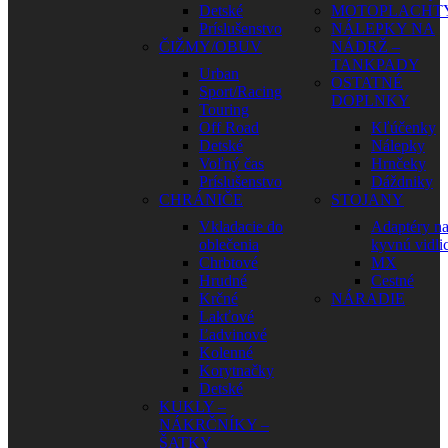
Detské
MOTOPLACHT
Príslušenstvo
NÁLEPKY NA
ČIŽMY/OBUV
NÁDRŽ –
TANKPADY
Urban
OSTATNÉ
Sport/Racing
DOPLNKY
Touring
Off Road
Kľúčenky
Detské
Nálepky
Voľný čas
Hrnčeky
Príslušenstvo
Dáždniky
CHRÁNIČE
STOJANY
Vkladacie do
Adaptéry n
oblečenia
kyvnú vidli
Chrbtové
MX
Hrudné
Cestné
Krčné
NÁRADIE
Lakťové
Ľadvinové
Kolenné
Korytnačky
Detské
KUKLY –
NÁKRČNÍKY –
ŠATKY