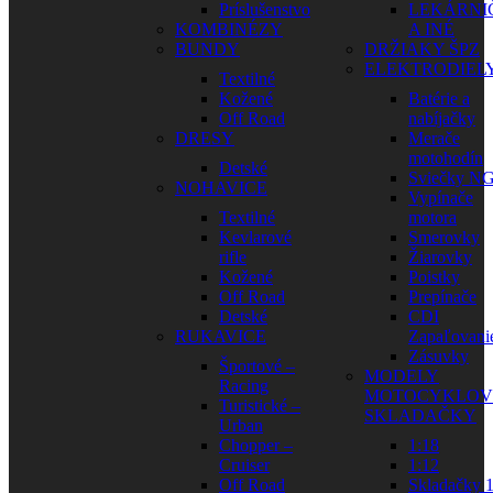
Príslušenstvo
LEKÁRNI
KOMBINÉZY
A INÉ
BUNDY
DRŽIAKY ŠPZ
ELEKTRODIEL
Textilné
Kožené
Batérie a
Off Road
nabíjačky
DRESY
Merače
motohodín
Detské
Sviečky N
NOHAVICE
Vypínače
Textilné
motora
Kevlarové
Smerovky
rifle
Žiarovky
Kožené
Poistky
Off Road
Prepínače
Detské
CDI
RUKAVICE
Zapaľovani
Zásuvky
Športové –
MODELY
Racing
MOTOCYKLOV
Turistické –
SKLADAČKY
Urban
Chopper –
1:18
Cruiser
1:12
Off Road
Skladačky 1