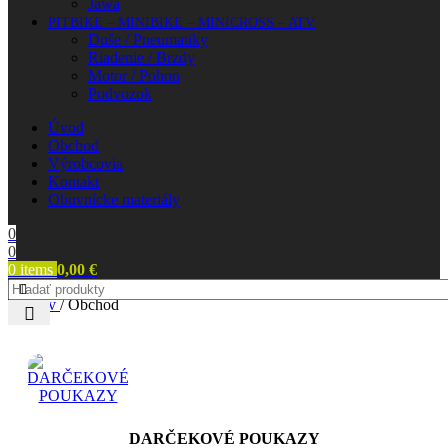
Jawa
PITBIKE – MINIBIKE – MINICROSS – ATV
Duše / Pneumatiky
Riadenie / Brzdy
Motor / Pohon
Podvozok
Úvod
Obchod
Výrobcovia
Kontakt
Obuvnícke materiály
0
0
0
items
0,00
€
Domov
/
Obchod
DARČEKOVÉ POUKAZY