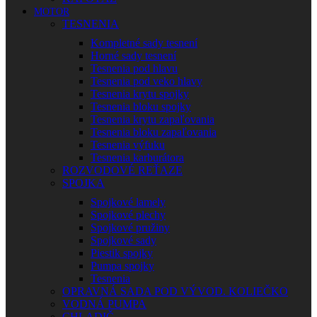
MOTOR
TESNENIA
Kompletné sady tesnení
Horné sady tesnení
Tesnenia pod hlavu
Tesnenia pod veko hlavy
Tesnenia krytu spojky
Tesnenia bloku spojky
Tesnenia krytu zapaľovania
Tesnenia bloku zapaľovania
Tesnenia výfuku
Tesnenia karburátora
ROZVODOVÉ REŤAZE
SPOJKA
Spojkové lamely
Spojkové plechy
Spojkové pružiny
Spojkové sady
Piestik spojky
Pumpa spojky
Tesnenia
OPRAVNÁ SADA POD VÝVOD. KOLIEČKO
VODNÁ PUMPA
CHLADIČ