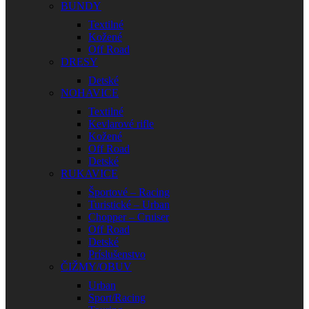
BUNDY
Textilné
Kožené
Off Road
DRESY
Detské
NOHAVICE
Textilné
Kevlarové rifle
Kožené
Off Road
Detské
RUKAVICE
Športové – Racing
Turistické – Urban
Chopper – Cruiser
Off Road
Detské
Príslušenstvo
ČIŽMY/OBUV
Urban
Sport/Racing