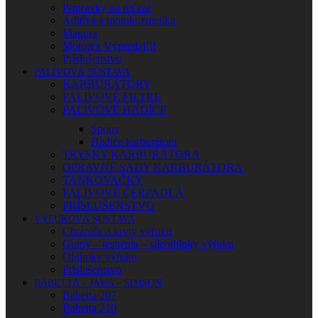
Prípravky na reťaze
Aditíva a motokozmetika
Magura
Motorex Výpredaj!!!
Príslušenstvo
PALIVOVÁ SÚSTAVA
KARBURÁTORY
PALIVOVÉ FILTRE
PALIVOVÉ HADICE
Spony
Hadice karburátora
TRYSKY KARBURÁTORA
OPRAVNÉ SADY KARBURÁTORA
TANKOVAČKY
PALIVOVÉ ČERPADLÁ
PRÍSLUŠENSTVO
VÝFUKOVÁ SÚSTAVA
Chrániče a kryty výfuku
Gumy – tesnenia – silentbloky výfuku
Objímky výfuku
Príslušenstvo
BABETTA – JAWA – SIMSON
Babetta 207
Babetta 210