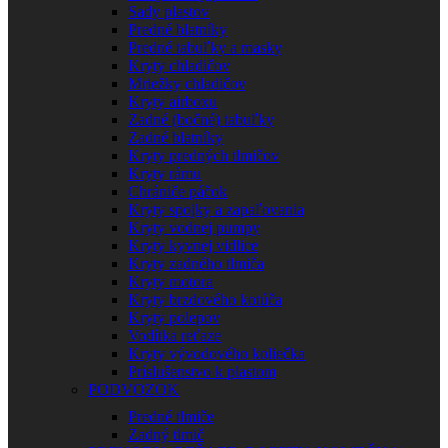
Sady plastov
Predné blatníky
Predné tabuľky a masky
Kryty chladičov
Mriežky chladičov
Kryty airboxu
Zadné (bočné) tabuľky
Zadné blatníky
Kryty predných tlmičov
Kryty rámu
Chrániče páčok
Kryty spojky a zapaľovania
Kryty vodnej pumpy
Kryty kyvnej vidlice
Kryty zadného tlmiča
Kryty motora
Kryty brzdového kotúča
Kryty polepov
Vodítka reťaze
Kryty vývodového koliečka
Príslušenstvo k plastom
PODVOZOK
Predné tlmiče
Zadný tlmič