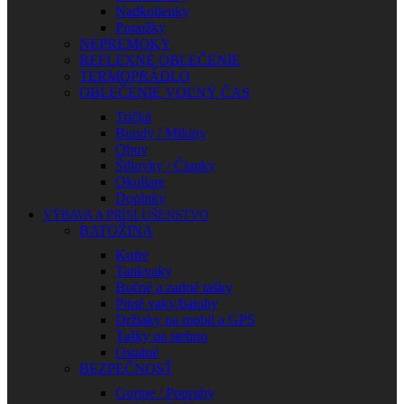
Nadkolienky
Ponožky
NEPREMOKY
REFLEXNÉ OBLEČENIE
TERMOPRÁDLO
OBLEČENIE VOĽNÝ ČAS
Tričká
Bundy / Mikiny
Obuv
Šiltovky / Čiapky
Okuliare
Doplnky
VÝBAVA A PRÍSLUŠENSTVO
BATOŽINA
Kufre
Tankvaky
Bočné a zadné tašky
Pitné vaky/batohy
Držiaky na mobil a GPS
Tašky na stehno
Ostatné
BEZPEČNOSŤ
Gurtne / Popruhy