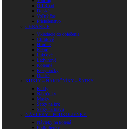
Touring
Off Road
Detské
Voľný čas
Príslušenstvo
CHRÁNIČE
Vkladacie do oblečenia
Chrbtové
Hrudné
Krčné
Lakťové
Ľadvinové
Kolenné
Korytnačky
Detské
KUKLY – NÁKRČNÍKY – ŠATKY
Kukly
Nákrčníky
Masky
Šatky na krk
Šatky na hlavu
NÁVLEKY – PODKOLIENKY
Návleky na kolená
Podkolienky