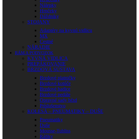
Nálepky
Hrnčeky
Dáždniky
STOJANY
Adaptéry na kyvnú vidlicu
MX
Cestné
NÁRADIE
RÁM A PODVOZOK
KYVNÁ VIDLICA
PREPÁKOVANIE
BRZDOVÁ SÚSTAVA
Brzdové platničky
Brzdové kotúče
Brzdové hadice
Brzdové pedále
Opravné sady bŕzd
Príslušenstvo
KOLESÁ – PNEUMATIKY – DUŠE
Pneumatiky
Duše
Mousse-Tubliss
Ráfiky