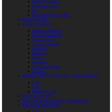
Reťazové zámky
Kotúčové zámky
Iné
LEKÁRNIČKY A INÉ
DRŽIAKY ŠPZ
ELEKTRODIELY
Batérie a nabíjačky
Merače motohodín
Sviečky NGK
Vypínače motora
Smerovky
Žiarovky
Poistky
Prepínače
CDI Zapaľovanie
Zásuvky
MODELY MOTOCYKLOV – SKLADAČKY
1:18
1:12
Skladačky 1:12
MOTOPLACHTY
NÁLEPKY NA NÁDRŽ – TANKPADY
OSTATNÉ DOPLNKY
Kľúčenky