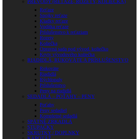
PREVODY (REŤAZE, ROZETY, KOLIEČKA)
Reťaze
Spojky reťaze
Kladky reťaze
Vodítka reťaze
Príslušenstvo k reťaziam
Rozety
Koliečka
Opravná sada pod vývod. koliečko
Kryty vývodového koliečka
RIADIDLÁ, RUKOVÄTE A PRÍSLUŠENSTVO
Rukoväte
Riadidlá
Rýchlopaly
Príslušenstvo
Peny na riadidlá
SEDADLÁ – POŤAHY – PENY
Poťahy
Peny sedadiel
Kompletné sedadlá
SPÄTNÉ ZRKADLÁ
STUPAČKY
SKRUTKY / DOPLNKY
KAPOTÁŽ