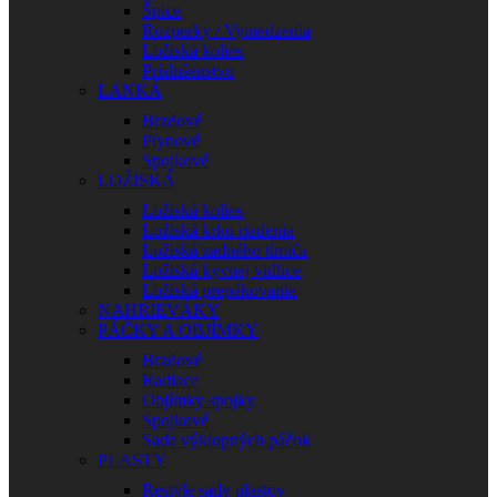
Špice
Rozperky / Vymedzenia
Ložiská kolies
Príslušenstvo
LANKÁ
Brzdové
Plynové
Spojkové
LOŽISKÁ
Ložiská kolies
Ložiská krku riadenia
Ložiská zadného tlmiča
Ložiská kyvnej vidlice
Ložiská prepákovania
NAHRIEVÁKY
PÁČKY A OBJÍMKY
Brzdové
Radiace
Objímky spojky
Spojkové
Sada výklopných páčok
PLASTY
Restyle sady plastov