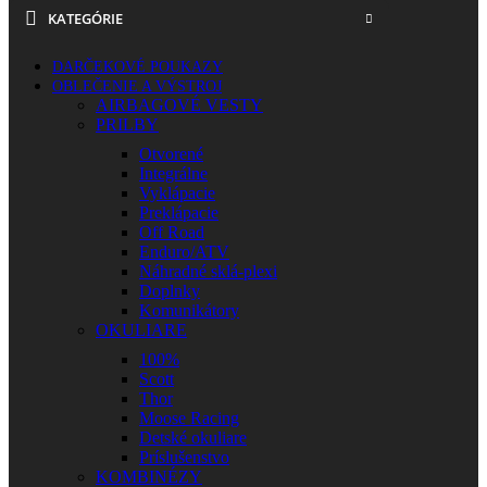
KATEGÓRIE
DARČEKOVÉ POUKAZY
OBLEČENIE A VÝSTROJ
AIRBAGOVÉ VESTY
PRILBY
Otvorené
Integrálne
Vyklápacie
Preklápacie
Off Road
Enduro/ATV
Náhradné sklá-plexi
Doplnky
Komunikátory
OKULIARE
100%
Scott
Thor
Moose Racing
Detské okuliare
Príslušenstvo
KOMBINÉZY