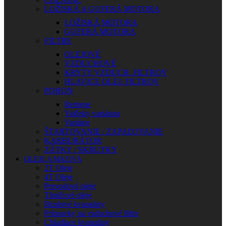
LOŽISKÁ A GUFERÁ MOTORA
LOŽISKÁ MOTORA
GUFERÁ MOTORA
FILTRE
OLEJOVÉ
VZDUCHOVÉ
KRYTY VZDUCH. FILTROV
HLAVICE OLEJ. FILTROV
POHON
Remene
Valčeky variátora
Variátor
ŠTARTOVANIE / ZAPAĽOVANIE
KARBURÁTOR
ZÁTKY / SKRUTKY
OLEJE A MAZIVÁ
2T Oleje
4T Oleje
Prevodové oleje
Tlmičové oleje
Brzdové kvapaliny
Prípravky na vzduchové filtre
Chladiace kvapaliny