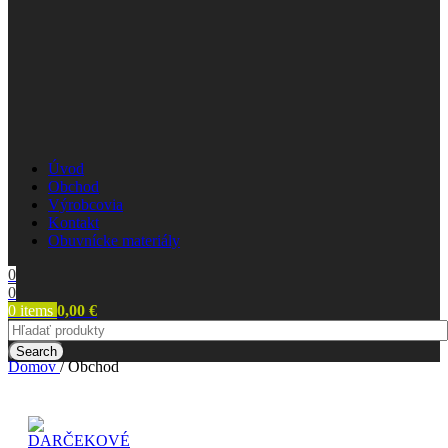
Úvod
Obchod
Výrobcovia
Kontakt
Obuvnícke materiály
0
0
0
items
0,00
€
Search
Domov
/
Obchod