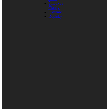
Šiltovky /
Čiapky
Okuliare
Doplnky