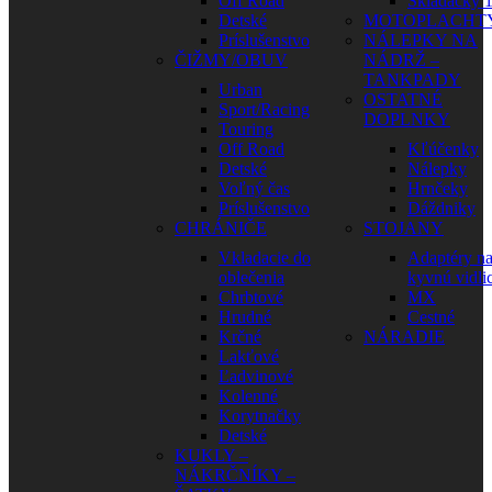
Off Road
Skladačky 1
Detské
MOTOPLACHT
Príslušenstvo
NÁLEPKY NA
ČIŽMY/OBUV
NÁDRŽ –
TANKPADY
Urban
OSTATNÉ
Sport/Racing
DOPLNKY
Touring
Off Road
Kľúčenky
Detské
Nálepky
Voľný čas
Hrnčeky
Príslušenstvo
Dáždniky
CHRÁNIČE
STOJANY
Vkladacie do
Adaptéry n
oblečenia
kyvnú vidli
Chrbtové
MX
Hrudné
Cestné
Krčné
NÁRADIE
Lakťové
Ľadvinové
Kolenné
Korytnačky
Detské
KUKLY –
NÁKRČNÍKY –