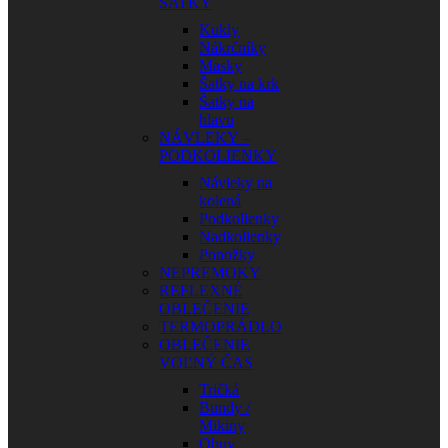
ŠATKY
Kukly
Nákrčníky
Masky
Šatky na krk
Šatky na
hlavu
NÁVLEKY –
PODKOLIENKY
Návleky na
kolená
Podkolienky
Nadkolienky
Ponožky
NEPREMOKY
REFLEXNÉ
OBLEČENIE
TERMOPRÁDLO
OBLEČENIE
VOĽNÝ ČAS
Tričká
Bundy /
Mikiny
Obuv