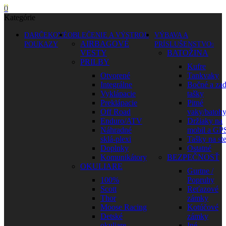
0
Kategórie
DARČEKOVÉ
OBLEČENIE A VÝSTROJ
VÝBAVA A
AIRBAGOVÉ
POUKAZY
PRÍSLUŠENSTVO
VESTY
BATOŽINA
PRILBY
Kufre
Otvorené
Tankvaky
Integrálne
Bočné a za
Vyklápacie
tašky
Preklápacie
Pitné
Off Road
vaky/batoh
Enduro/ATV
Držiaky na
Náhradné
mobil a GP
sklá-plexi
Tašky na st
Doplnky
Ostatné
Komunikátory
BEZPEČNOSŤ
OKULIARE
Gurtne /
100%
Popruhy
Scott
Reťazové
Thor
zámky
Moose Racing
Kotúčové
Detské
zámky
okuliare
Iné