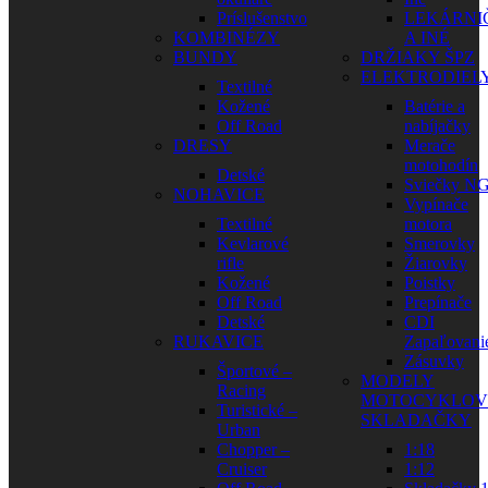
Príslušenstvo
LEKÁRNI
KOMBINÉZY
A INÉ
BUNDY
DRŽIAKY ŠPZ
ELEKTRODIEL
Textilné
Kožené
Batérie a
Off Road
nabíjačky
DRESY
Merače
motohodín
Detské
Sviečky N
NOHAVICE
Vypínače
Textilné
motora
Kevlarové
Smerovky
rifle
Žiarovky
Kožené
Poistky
Off Road
Prepínače
Detské
CDI
RUKAVICE
Zapaľovani
Zásuvky
Športové –
MODELY
Racing
MOTOCYKLOV
Turistické –
SKLADAČKY
Urban
Chopper –
1:18
Cruiser
1:12