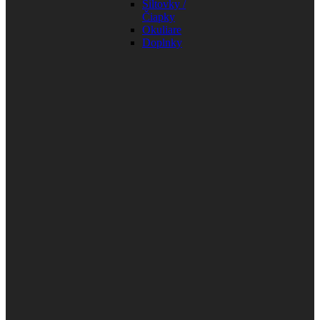
Šiltovky /
Čiapky
Okuliare
Doplnky