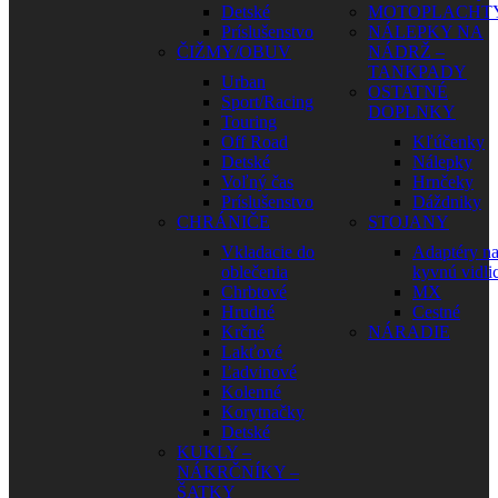
Detské
MOTOPLACHT
Príslušenstvo
NÁLEPKY NA
ČIŽMY/OBUV
NÁDRŽ –
TANKPADY
Urban
OSTATNÉ
Sport/Racing
DOPLNKY
Touring
Off Road
Kľúčenky
Detské
Nálepky
Voľný čas
Hrnčeky
Príslušenstvo
Dáždniky
CHRÁNIČE
STOJANY
Vkladacie do
Adaptéry n
oblečenia
kyvnú vidli
Chrbtové
MX
Hrudné
Cestné
Krčné
NÁRADIE
Lakťové
Ľadvinové
Kolenné
Korytnačky
Detské
KUKLY –
NÁKRČNÍKY –
ŠATKY