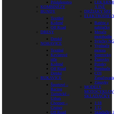
Príslušenstvo
LEKÁRNI
KOMBINÉZY
A INÉ
BUNDY
DRŽIAKY ŠPZ
ELEKTRODIEL
Textilné
Kožené
Batérie a
Off Road
nabíjačky
DRESY
Merače
motohodín
Detské
Sviečky N
NOHAVICE
Vypínače
Textilné
motora
Kevlarové
Smerovky
rifle
Žiarovky
Kožené
Poistky
Off Road
Prepínače
Detské
CDI
RUKAVICE
Zapaľovani
Zásuvky
Športové –
MODELY
Racing
MOTOCYKLOV
Turistické –
SKLADAČKY
Urban
Chopper –
1:18
Cruiser
1:12
Off Road
Skladačky 1