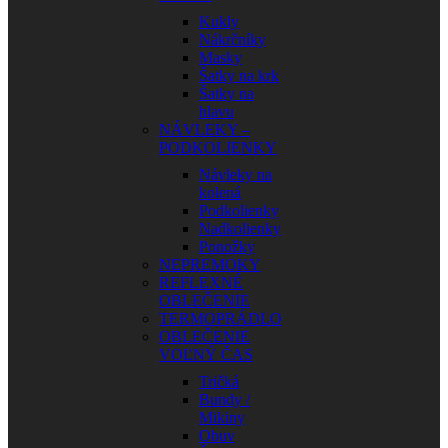
Kukly
Nákrčníky
Masky
Šatky na krk
Šatky na
hlavu
NÁVLEKY –
PODKOLIENKY
Návleky na
kolená
Podkolienky
Nadkolienky
Ponožky
NEPREMOKY
REFLEXNÉ
OBLEČENIE
TERMOPRÁDLO
OBLEČENIE
VOĽNÝ ČAS
Tričká
Bundy /
Mikiny
Obuv