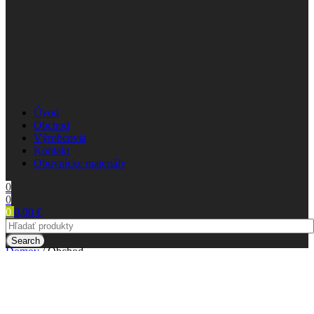
Úvod
Obchod
Výrobcovia
Kontakt
Obuvnícke materiály
0
0
0
0,00
€
Search
Domov
/
Obchod