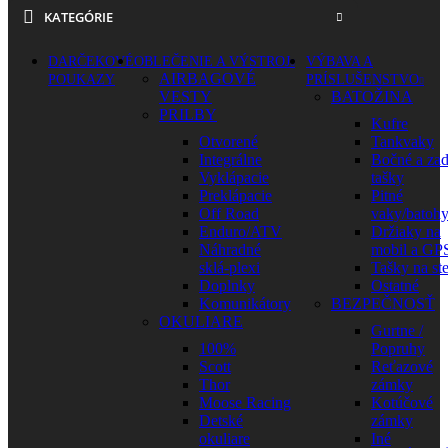
KATEGÓRIE
DARČEKOVÉ
OBLEČENIE A VÝSTROJ
VÝBAVA A
AIRBAGOVÉ
POUKAZY
PRÍSLUŠENSTVO
VESTY
BATOŽINA
PRILBY
Kufre
Otvorené
Tankvaky
Integrálne
Bočné a za
Vyklápacie
tašky
Preklápacie
Pitné
Off Road
vaky/batoh
Enduro/ATV
Držiaky na
Náhradné
mobil a GP
sklá-plexi
Tašky na st
Doplnky
Ostatné
Komunikátory
BEZPEČNOSŤ
OKULIARE
Gurtne /
100%
Popruhy
Scott
Reťazové
Thor
zámky
Moose Racing
Kotúčové
Detské
zámky
okuliare
Iné