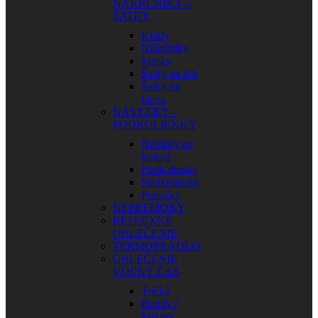
NÁKRČNÍKY –
ŠATKY
Kukly
Nákrčníky
Masky
Šatky na krk
Šatky na
hlavu
NÁVLEKY –
PODKOLIENKY
Návleky na
kolená
Podkolienky
Nadkolienky
Ponožky
NEPREMOKY
REFLEXNÉ
OBLEČENIE
TERMOPRÁDLO
OBLEČENIE
VOĽNÝ ČAS
Tričká
Bundy /
Mikiny