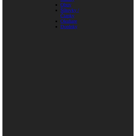
Obuv
Šiltovky /
Čiapky
Okuliare
Doplnky