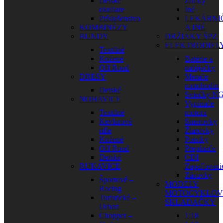
Detské
zámky
okuliare
Iné
Príslušenstvo
LEKÁRNI
KOMBINÉZY
A INÉ
BUNDY
DRŽIAKY ŠPZ
ELEKTRODIEL
Textilné
Kožené
Batérie a
Off Road
nabíjačky
DRESY
Merače
motohodín
Detské
Sviečky N
NOHAVICE
Vypínače
Textilné
motora
Kevlarové
Smerovky
rifle
Žiarovky
Kožené
Poistky
Off Road
Prepínače
Detské
CDI
RUKAVICE
Zapaľovani
Zásuvky
Športové –
MODELY
Racing
MOTOCYKLOV
Turistické –
SKLADAČKY
Urban
Chopper –
1:18