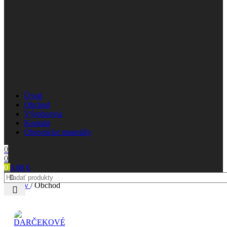
Úvod
Obchod
Výrobcovia
Kontakt
Obuvnícke materiály
0
0
0
0,00
€
Domov
/
Obchod