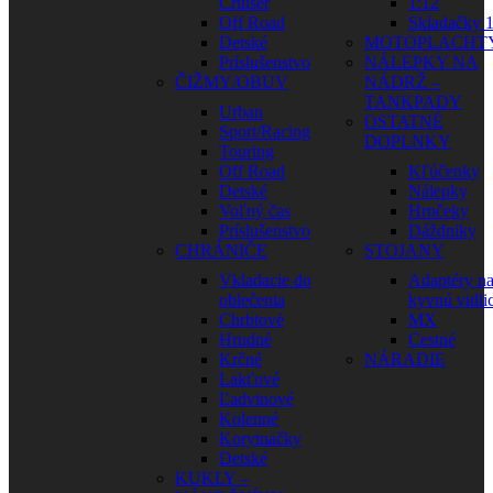
Cruiser
1:12
Off Road
Skladačky 1
Detské
MOTOPLACHT
Príslušenstvo
NÁLEPKY NA
ČIŽMY/OBUV
NÁDRŽ –
TANKPADY
Urban
OSTATNÉ
Sport/Racing
DOPLNKY
Touring
Off Road
Kľúčenky
Detské
Nálepky
Voľný čas
Hrnčeky
Príslušenstvo
Dáždniky
CHRÁNIČE
STOJANY
Vkladacie do
Adaptéry n
oblečenia
kyvnú vidli
Chrbtové
MX
Hrudné
Cestné
Krčné
NÁRADIE
Lakťové
Ľadvinové
Kolenné
Korytnačky
Detské
KUKLY –