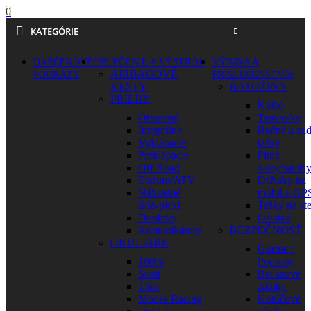
0
KATEGÓRIE
DARČEKOVÉ
OBLEČENIE A VÝSTROJ
VÝBAVA A
AIRBAGOVÉ
POUKAZY
PRÍSLUŠENSTVO
VESTY
BATOŽINA
PRILBY
Kufre
Otvorené
Tankvaky
Integrálne
Bočné a za
Vyklápacie
tašky
Preklápacie
Pitné
Off Road
vaky/batoh
Enduro/ATV
Držiaky na
Náhradné
mobil a GP
sklá-plexi
Tašky na st
Doplnky
Ostatné
Komunikátory
BEZPEČNOSŤ
OKULIARE
Gurtne /
100%
Popruhy
Scott
Reťazové
Thor
zámky
Moose Racing
Kotúčové