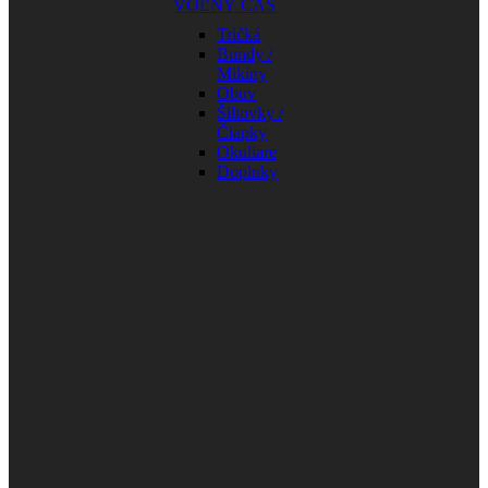
VOĽNÝ ČAS
Tričká
Bundy /
Mikiny
Obuv
Šiltovky /
Čiapky
Okuliare
Doplnky