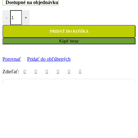
Dostupné na objednávku
množstvo Batéria YUASA YT12B-BS
-
+
PRIDAŤ DO KOŠÍKA
Kúpiť teraz
Porovnať
Pridať do obľúbených
Zdieľať:
Vyzdvihnutie na predajni
Uherecká 380/129, 958 03 Malé Uherce
ZADARMO