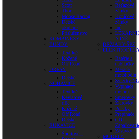
Scott
Reťazové
Thor
zámky
Moose Racing
Kotúčové
Detské
zámky
okuliare
Iné
Príslušenstvo
LEKÁRNI
KOMBINÉZY
A INÉ
BUNDY
DRŽIAKY ŠPZ
ELEKTRODIEL
Textilné
Kožené
Batérie a
Off Road
nabíjačky
DRESY
Merače
motohodín
Detské
Sviečky N
NOHAVICE
Vypínače
Textilné
motora
Kevlarové
Smerovky
rifle
Žiarovky
Kožené
Poistky
Off Road
Prepínače
Detské
CDI
RUKAVICE
Zapaľovani
Zásuvky
Športové –
MODELY