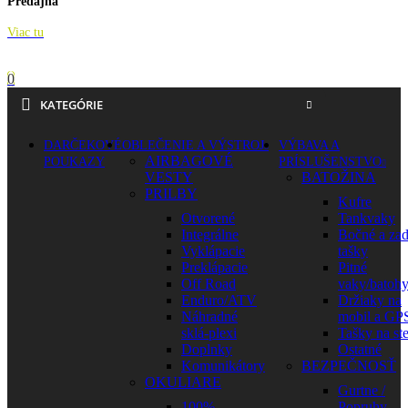
Predajňa
Viac tu
0
KATEGÓRIE
DARČEKOVÉ
OBLEČENIE A VÝSTROJ
VÝBAVA A
AIRBAGOVÉ
POUKAZY
PRÍSLUŠENSTVO
VESTY
BATOŽINA
PRILBY
Kufre
Otvorené
Tankvaky
Integrálne
Bočné a za
Vyklápacie
tašky
Preklápacie
Pitné
Off Road
vaky/batoh
Enduro/ATV
Držiaky na
Náhradné
mobil a GP
sklá-plexi
Tašky na st
Doplnky
Ostatné
Komunikátory
BEZPEČNOSŤ
OKULIARE
Gurtne /
100%
Popruhy