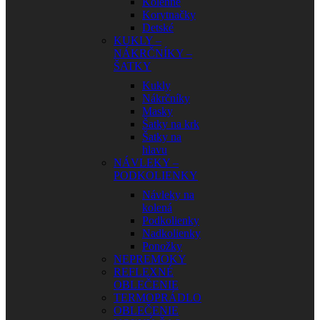
Kolenné
Korytnačky
Detské
KUKLY –
NÁKRČNÍKY –
ŠATKY
Kukly
Nákrčníky
Masky
Šatky na krk
Šatky na
hlavu
NÁVLEKY –
PODKOLIENKY
Návleky na
kolená
Podkolienky
Nadkolienky
Ponožky
NEPREMOKY
REFLEXNÉ
OBLEČENIE
TERMOPRÁDLO
OBLEČENIE