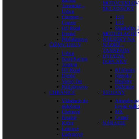
Racing
MOTOCYKLOV
Turistické –
SKLADAČKY
Urban
Chopper –
1:18
Cruiser
1:12
Off Road
Skladačky 1
Detské
MOTOPLACHT
Príslušenstvo
NÁLEPKY NA
ČIŽMY/OBUV
NÁDRŽ –
TANKPADY
Urban
OSTATNÉ
Sport/Racing
DOPLNKY
Touring
Off Road
Kľúčenky
Detské
Nálepky
Voľný čas
Hrnčeky
Príslušenstvo
Dáždniky
CHRÁNIČE
STOJANY
Vkladacie do
Adaptéry n
oblečenia
kyvnú vidli
Chrbtové
MX
Hrudné
Cestné
Krčné
NÁRADIE
Lakťové
Ľadvinové