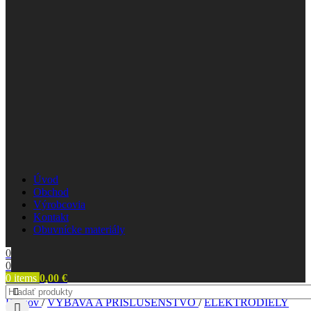
Úvod
Obchod
Výrobcovia
Kontakt
Obuvnícke materiály
0
0
0
items
0,00
€
Domov
/
VÝBAVA A PRÍSLUŠENSTVO
/
ELEKTRODIELY