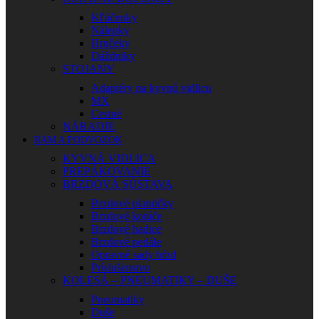
Kľúčenky
Nálepky
Hrnčeky
Dáždniky
STOJANY
Adaptéry na kyvnú vidlicu
MX
Cestné
NÁRADIE
RÁM A PODVOZOK
KYVNÁ VIDLICA
PREPÁKOVANIE
BRZDOVÁ SÚSTAVA
Brzdové platničky
Brzdové kotúče
Brzdové hadice
Brzdové pedále
Opravné sady bŕzd
Príslušenstvo
KOLESÁ – PNEUMATIKY – DUŠE
Pneumatiky
Duše