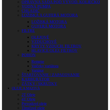
OPRAVNÁ SADA POD VÝVOD. KOLIEČKO
VODNÁ PUMPA
CHLADIČ
LOŽISKÁ A GUFERÁ MOTORA
LOŽISKÁ MOTORA
GUFERÁ MOTORA
FILTRE
OLEJOVÉ
VZDUCHOVÉ
KRYTY VZDUCH. FILTROV
HLAVICE OLEJ. FILTROV
POHON
Remene
Valčeky variátora
Variátor
ŠTARTOVANIE / ZAPAĽOVANIE
KARBURÁTOR
ZÁTKY / SKRUTKY
OLEJE A MAZIVÁ
2T Oleje
4T Oleje
Prevodové oleje
Tlmičové oleje