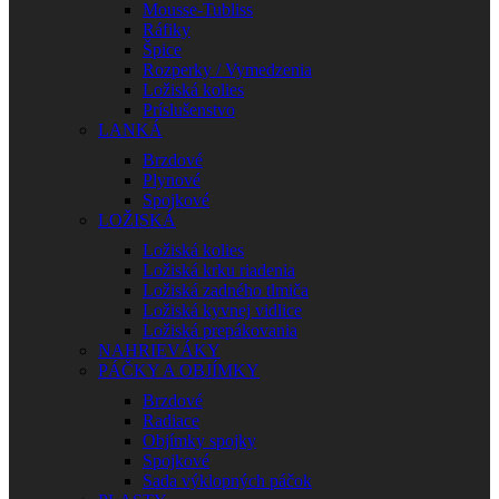
Mousse-Tubliss
Ráfiky
Špice
Rozperky / Vymedzenia
Ložiská kolies
Príslušenstvo
LANKÁ
Brzdové
Plynové
Spojkové
LOŽISKÁ
Ložiská kolies
Ložiská krku riadenia
Ložiská zadného tlmiča
Ložiská kyvnej vidlice
Ložiská prepákovania
NAHRIEVÁKY
PÁČKY A OBJÍMKY
Brzdové
Radiace
Objímky spojky
Spojkové
Sada výklopných páčok