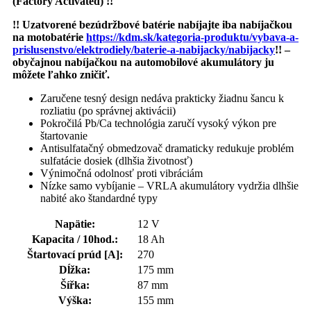
(Factory Activated) !!
!! Uzatvorené bezúdržbové batérie nabíjajte iba nabíjačkou
na motobatérie
https://kdm.sk/kategoria-produktu/vybava-a-
prislusenstvo/elektrodiely/baterie-a-nabijacky/nabijacky
!! –
obyčajnou nabíjačkou na automobilové akumulátory ju
môžete ľahko zničiť.
Zaručene tesný design nedáva prakticky žiadnu šancu k
rozliatiu (po správnej aktivácii)
Pokročilá Pb/Ca technológia zaručí vysoký výkon pre
štartovanie
Antisulfatačný obmedzovač dramaticky redukuje problém
sulfatácie dosiek (dlhšia životnosť)
Výnimočná odolnosť proti vibráciám
Nízke samo vybíjanie – VRLA akumulátory vydržia dlhšie
nabité ako štandardné typy
Napätie:
12 V
Kapacita / 10hod.:
18 Ah
Štartovací prúd [A]:
270
Dĺžka:
175 mm
Šířka:
87 mm
Výška:
155 mm