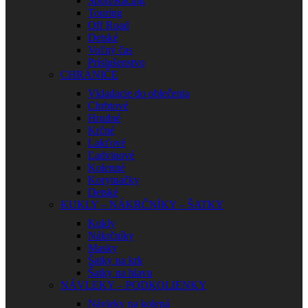
Sport/Racing
Touring
Off Road
Detské
Voľný čas
Príslušenstvo
CHRÁNIČE
Vkladacie do oblečenia
Chrbtové
Hrudné
Krčné
Lakťové
Ľadvinové
Kolenné
Korytnačky
Detské
KUKLY – NÁKRČNÍKY – ŠATKY
Kukly
Nákrčníky
Masky
Šatky na krk
Šatky na hlavu
NÁVLEKY – PODKOLIENKY
Návleky na kolená