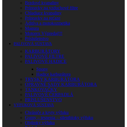
Brzdové kvapaliny
Prípravky na vzduchové filtre
Chladiace kvapaliny
Prípravky na reťaze
Aditíva a motokozmetika
Magura
Motorex Výpredaj!!!
Príslušenstvo
PALIVOVÁ SÚSTAVA
KARBURÁTORY
PALIVOVÉ FILTRE
PALIVOVÉ HADICE
Spony
Hadice karburátora
TRYSKY KARBURÁTORA
OPRAVNÉ SADY KARBURÁTORA
TANKOVAČKY
PALIVOVÉ ČERPADLÁ
PRÍSLUŠENSTVO
VÝFUKOVÁ SÚSTAVA
Chrániče a kryty výfuku
Gumy – tesnenia – silentbloky výfuku
Objímky výfuku