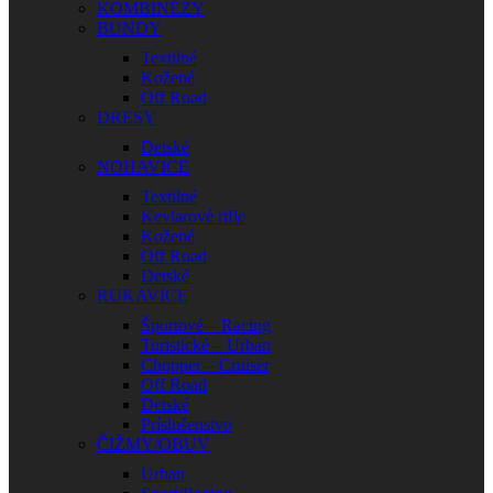
KOMBINÉZY
BUNDY
Textilné
Kožené
Off Road
DRESY
Detské
NOHAVICE
Textilné
Kevlarové rifle
Kožené
Off Road
Detské
RUKAVICE
Športové – Racing
Turistické – Urban
Chopper – Cruiser
Off Road
Detské
Príslušenstvo
ČIŽMY/OBUV
Urban