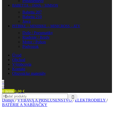
Príslušenstvo
BABETTA – JAWA – SIMSON
Babetta 207
Babetta 210
Jawa
PITBIKE – MINIBIKE – MINICROSS – ATV
Duše / Pneumatiky
Riadenie / Brzdy
Motor / Pohon
Podvozok
Úvod
Obchod
Výrobcovia
Kontakt
Obuvnícke materiály
0
0
0
items
0,00
€
Domov
/
VÝBAVA A PRÍSLUŠENSTVO
/
ELEKTRODIELY
/
BATÉRIE A NABÍJAČKY