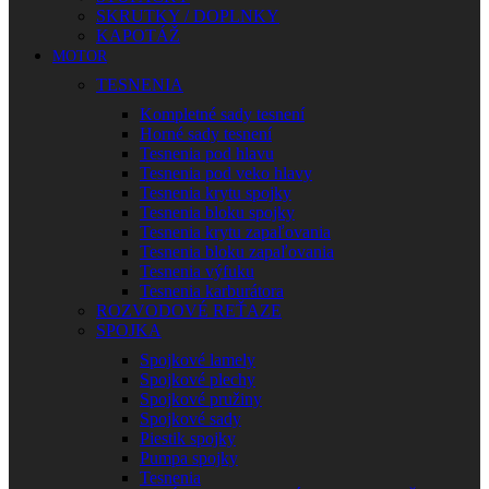
SKRUTKY / DOPLNKY
KAPOTÁŽ
MOTOR
TESNENIA
Kompletné sady tesnení
Horné sady tesnení
Tesnenia pod hlavu
Tesnenia pod veko hlavy
Tesnenia krytu spojky
Tesnenia bloku spojky
Tesnenia krytu zapaľovania
Tesnenia bloku zapaľovania
Tesnenia výfuku
Tesnenia karburátora
ROZVODOVÉ REŤAZE
SPOJKA
Spojkové lamely
Spojkové plechy
Spojkové pružiny
Spojkové sady
Piestik spojky
Pumpa spojky
Tesnenia