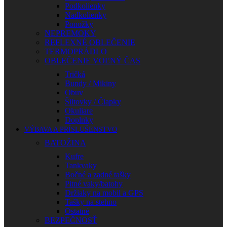
Podkolienky
Nadkolienky
Ponožky
NEPREMOKY
REFLEXNÉ OBLEČENIE
TERMOPRÁDLO
OBLEČENIE VOĽNÝ ČAS
Tričká
Bundy / Mikiny
Obuv
Šiltovky / Čiapky
Okuliare
Doplnky
VÝBAVA A PRÍSLUŠENSTVO
BATOŽINA
Kufre
Tankvaky
Bočné a zadné tašky
Pitné vaky/batohy
Držiaky na mobil a GPS
Tašky na stehno
Ostatné
BEZPEČNOSŤ