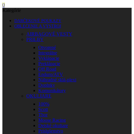
0
Kategórie
DARČEKOVÉ POUKAZY
OBLEČENIE A VÝSTROJ
AIRBAGOVÉ VESTY
PRILBY
Otvorené
Integrálne
Vyklápacie
Preklápacie
Off Road
Enduro/ATV
Náhradné sklá-plexi
Doplnky
Komunikátory
OKULIARE
100%
Scott
Thor
Moose Racing
Detské okuliare
Príslušenstvo