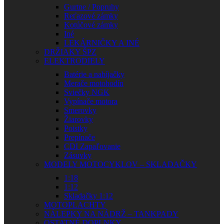
Gurtne / Popruhy
Reťazové zámky
Kotúčové zámky
Iné
LEKÁRNIČKY A INÉ
DRŽIAKY ŠPZ
ELEKTRODIELY
Batérie a nabíjačky
Merače motohodín
Sviečky NGK
Vypínače motora
Smerovky
Žiarovky
Poistky
Prepínače
CDI Zapaľovanie
Zásuvky
MODELY MOTOCYKLOV – SKLADAČKY
1:18
1:12
Skladačky 1:12
MOTOPLACHTY
NÁLEPKY NA NÁDRŽ – TANKPADY
OSTATNÉ DOPLNKY