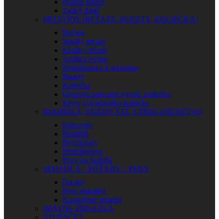
Predné tlmiče
Zadný tlmič
PREVODY (REŤAZE, ROZETY, KOLIEČKA)
Reťaze
Spojky reťaze
Kladky reťaze
Vodítka reťaze
Príslušenstvo k reťaziam
Rozety
Koliečka
Opravná sada pod vývod. koliečko
Kryty vývodového koliečka
RIADIDLÁ, RUKOVÄTE A PRÍSLUŠENSTVO
Rukoväte
Riadidlá
Rýchlopaly
Príslušenstvo
Peny na riadidlá
SEDADLÁ – POŤAHY – PENY
Poťahy
Peny sedadiel
Kompletné sedadlá
SPÄTNÉ ZRKADLÁ
STUPAČKY