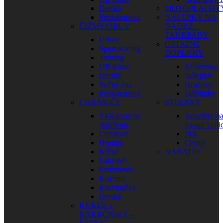
Detské
MOTOPLACHT
Príslušenstvo
NÁLEPKY NA
ČIŽMY/OBUV
NÁDRŽ –
TANKPADY
Urban
OSTATNÉ
Sport/Racing
DOPLNKY
Touring
Off Road
Kľúčenky
Detské
Nálepky
Voľný čas
Hrnčeky
Príslušenstvo
Dáždniky
CHRÁNIČE
STOJANY
Vkladacie do
Adaptéry n
oblečenia
kyvnú vidli
Chrbtové
MX
Hrudné
Cestné
Krčné
NÁRADIE
Lakťové
Ľadvinové
Kolenné
Korytnačky
Detské
KUKLY –
NÁKRČNÍKY –