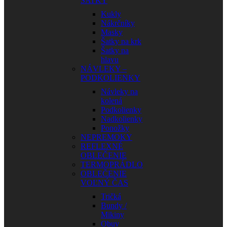
ŠATKY
Kukly
Nákrčníky
Masky
Šatky na krk
Šatky na
hlavu
NÁVLEKY –
PODKOLIENKY
Návleky na
kolená
Podkolienky
Nadkolienky
Ponožky
NEPREMOKY
REFLEXNÉ
OBLEČENIE
TERMOPRÁDLO
OBLEČENIE
VOĽNÝ ČAS
Tričká
Bundy /
Mikiny
Obuv