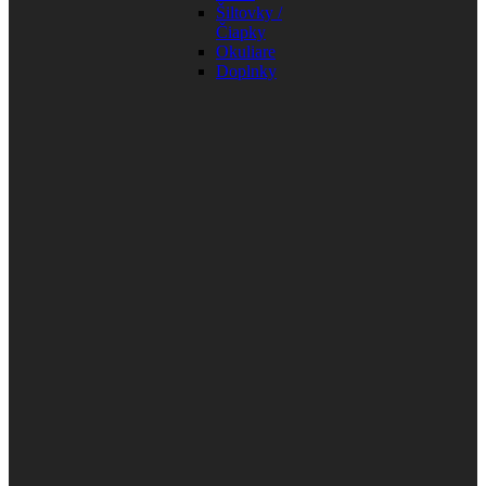
Šiltovky /
Čiapky
Okuliare
Doplnky