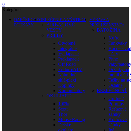
0
Kategórie
DARČEKOVÉ
OBLEČENIE A VÝSTROJ
VÝBAVA A
AIRBAGOVÉ
POUKAZY
PRÍSLUŠENSTVO
VESTY
BATOŽINA
PRILBY
Kufre
Otvorené
Tankvaky
Integrálne
Bočné a za
Vyklápacie
tašky
Preklápacie
Pitné
Off Road
vaky/batoh
Enduro/ATV
Držiaky na
Náhradné
mobil a GP
sklá-plexi
Tašky na st
Doplnky
Ostatné
Komunikátory
BEZPEČNOSŤ
OKULIARE
Gurtne /
100%
Popruhy
Scott
Reťazové
Thor
zámky
Moose Racing
Kotúčové
Detské
zámky
okuliare
Iné