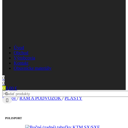
Úvod
Obchod
Výrobcovia
Kontakt
Obuvnícke materiály
0
0
0
0,00
€
Domov
/
RÁM A PODVOZOK
/
PLASTY
POLISPORT