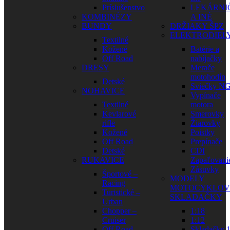
Príslušenstvo
LEKÁRNI
KOMBINÉZY
A INÉ
BUNDY
DRŽIAKY ŠPZ
ELEKTRODIEL
Textilné
Kožené
Batérie a
Off Road
nabíjačky
DRESY
Merače
motohodín
Detské
Sviečky N
NOHAVICE
Vypínače
Textilné
motora
Kevlarové
Smerovky
rifle
Žiarovky
Kožené
Poistky
Off Road
Prepínače
Detské
CDI
RUKAVICE
Zapaľovani
Zásuvky
Športové –
MODELY
Racing
MOTOCYKLOV
Turistické –
SKLADAČKY
Urban
Chopper –
1:18
Cruiser
1:12
Off Road
Skladačky 1