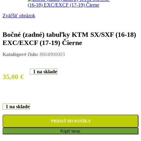
Zväčšiť obrázok
Bočné (zadné) tabuľky KTM SX/SXF (16-18)
EXC/EXCF (17-19) Čierne
Katalógové číslo:
8604900003
1 na sklade
35,00
€
1 na sklade
PRIDAŤ DO KOŠÍKA
Kúpiť teraz