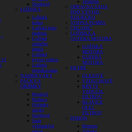
Tesnenia
Spojkové
OPRAVNÁ SADA
LOŽISKÁ
POD VÝVOD.
Ložiská
KOLIEČKO
e
kolies
VODNÁ PUMPA
Ložiská krku
CHLADIČ
riadenia
LOŽISKÁ A
 –
Ložiská
GUFERÁ MOTORA
zadného
LOŽISKÁ
tlmiča
MOTORA
Ložiská
GUFERÁ
:12
kyvnej vidlice
MOTORA
Y
Ložiská
FILTRE
prepákovania
NAHRIEVÁKY
OLEJOVÉ
PÁČKY A
VZDUCHOVÉ
OBJÍMKY
KRYTY
VZDUCH.
Brzdové
FILTROV
Radiace
HLAVICE
Objímky
OLEJ.
spojky
FILTROV
Spojkové
POHON
Sada
výklopných
Remene
a
páčok
Valčeky