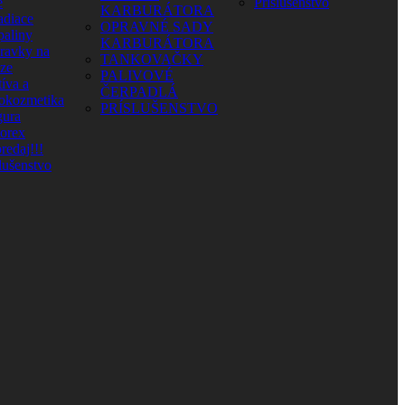
e
Príslušenstvo
KARBURÁTORA
adiace
OPRAVNÉ SADY
paliny
KARBURÁTORA
pravky na
TANKOVAČKY
aze
PALIVOVÉ
íva a
ČERPADLÁ
okozmetika
PRÍSLUŠENSTVO
ura
orex
redaj!!!
lušenstvo