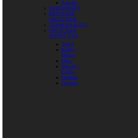
Ponožky
NEPREMOKY
REFLEXNÉ
OBLEČENIE
TERMOPRÁDLO
OBLEČENIE
VOĽNÝ ČAS
Tričká
Bundy /
Mikiny
Obuv
Šiltovky /
Čiapky
Okuliare
Doplnky