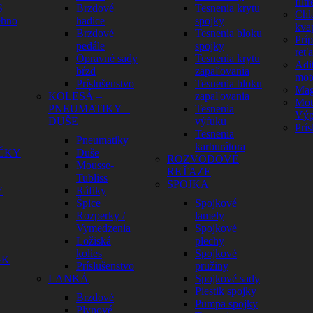
filtr
S
Brzdové
Tesnenia krytu
Chl
ehno
hadice
spojky
kva
Brzdové
Tesnenia bloku
Prí
pedále
spojky
reť
Opravné sady
Tesnenia krytu
Adit
bŕzd
zapaľovania
mot
Príslušenstvo
Tesnenia bloku
Mag
KOLESÁ –
zapaľovania
Mot
PNEUMATIKY –
Tesnenia
Výp
DUŠE
výfuku
Prís
Tesnenia
Pneumatiky
karburátora
ČKY
Duše
ROZVODOVÉ
Mousse-
REŤAZE
Tubliss
SPOJKA
Y
Ráfiky
Špice
Spojkové
Rozperky /
lamely
Vymedzenia
Spojkové
Ložiská
plechy
kolies
Spojkové
GK
Príslušenstvo
pružiny
LANKÁ
Spojkové sady
Piestik spojky
Brzdové
Pumpa spojky
Plynové