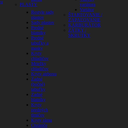
cu
PLASTY
variátora
Variátor
Restyle sady
ŠTARTOVANIE /
plastov
ZAPAĽOVANIE
Sady plastov
KARBURÁTOR
Predné
ZÁTKY /
blatníky
SKRUTKY
Predné
tabuľky a
masky
Kryty
chladičov
Mriežky
chladičov
Kryty airboxu
Zadné
(bočné)
tabuľky
Zadné
blatníky
Kryty
predných
tlmičov
Kryty rámu
Chrániče