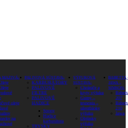
A MAZIVÁ
PALIVOVÁ SÚSTAVA
VÝFUKOVÁ
BABETTA 
Oleje
KARBURÁTORY
SÚSTAVA
JAWA –
Oleje
PALIVOVÉ
Chrániče a
SIMSON
vodové
FILTRE
kryty výfuku
Babett
e
PALIVOVÉ
Gumy –
207
ičové oleje
HADICE
tesnenia –
Babett
dové
silentbloky
210
Spony
paliny
výfuku
Jawa
Hadice
pravky na
Objímky
karburátora
uchové
výfuku
TRYSKY