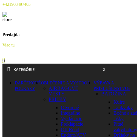
+421903497403
Predajňa
Viac tu
0
KATEGÓRIE
DARČEKOVÉ
OBLEČENIE A VÝSTROJ
VÝBAVA A
AIRBAGOVÉ
POUKAZY
PRÍSLUŠENSTVO
VESTY
BATOŽINA
PRILBY
Kufre
Otvorené
Tankvaky
Integrálne
Bočné a za
Vyklápacie
tašky
Preklápacie
Pitné
Off Road
vaky/batoh
Enduro/ATV
Držiaky na