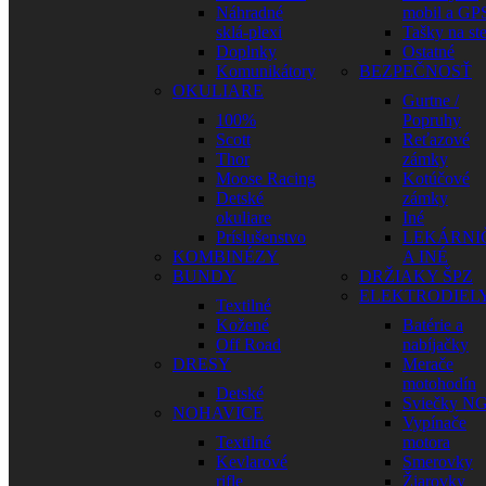
Náhradné
mobil a GP
sklá-plexi
Tašky na st
Doplnky
Ostatné
Komunikátory
BEZPEČNOSŤ
OKULIARE
Gurtne /
100%
Popruhy
Scott
Reťazové
Thor
zámky
Moose Racing
Kotúčové
Detské
zámky
okuliare
Iné
Príslušenstvo
LEKÁRNI
KOMBINÉZY
A INÉ
BUNDY
DRŽIAKY ŠPZ
ELEKTRODIEL
Textilné
Kožené
Batérie a
Off Road
nabíjačky
DRESY
Merače
motohodín
Detské
Sviečky N
NOHAVICE
Vypínače
Textilné
motora
Kevlarové
Smerovky
rifle
Žiarovky