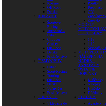
Kožené
Poistky
Off Road
Prepínače
Detské
CDI
RUKAVICE
Zapaľovani
Zásuvky
Športové –
MODELY
Racing
MOTOCYKLOV
Turistické –
SKLADAČKY
Urban
Chopper –
1:18
Cruiser
1:12
Off Road
Skladačky 1
Detské
MOTOPLACHT
Príslušenstvo
NÁLEPKY NA
ČIŽMY/OBUV
NÁDRŽ –
TANKPADY
Urban
OSTATNÉ
Sport/Racing
DOPLNKY
Touring
Off Road
Kľúčenky
Detské
Nálepky
Voľný čas
Hrnčeky
Príslušenstvo
Dáždniky
CHRÁNIČE
STOJANY
Vkladacie do
Adaptéry n