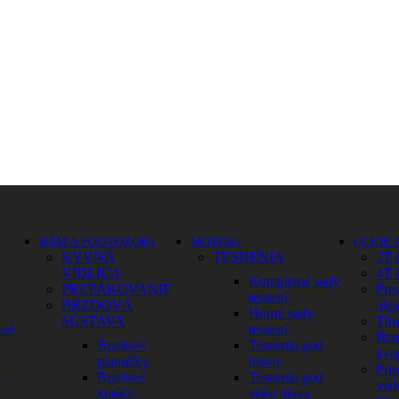
RÁM A PODVOZOK
MOTOR
OLEJE 
KYVNÁ
TESNENIA
2T 
VIDLICA
4T 
Kompletné sady
PREPÁKOVANIE
Pre
tesnení
BRZDOVÁ
olej
Horné sady
SÚSTAVA
Tlm
dné
tesnení
Brz
Brzdové
Tesnenia pod
kva
platničky
hlavu
Prí
y
Brzdové
Tesnenia pod
vzd
kotúče
veko hlavy