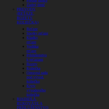
Predné tlmiče
Zadný tlmič
PREVODY
(REŤAZE,
ROZETY,
KOLIEČKA)
Reťaze
Spojky reťaze
Kladky
reťaze
Vodítka
reťaze
Príslušenstvo
k reťaziam
Rozety
Koliečka
Opravná sada
pod vývod.
koliečko
Kryty
vývodového
koliečka
RIADIDLÁ,
RUKOVÄTE A
PRÍSLUŠENSTVO