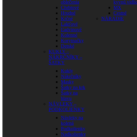
oblečenia
kyvnú vidli
Chrbtové
MX
Hrudné
Cestné
Krčné
NÁRADIE
Lakťové
Ľadvinové
Kolenné
Korytnačky
Detské
KUKLY –
NÁKRČNÍKY –
ŠATKY
Kukly
Nákrčníky
Masky
Šatky na krk
Šatky na
hlavu
NÁVLEKY –
PODKOLIENKY
Návleky na
kolená
Podkolienky
Nadkolienky