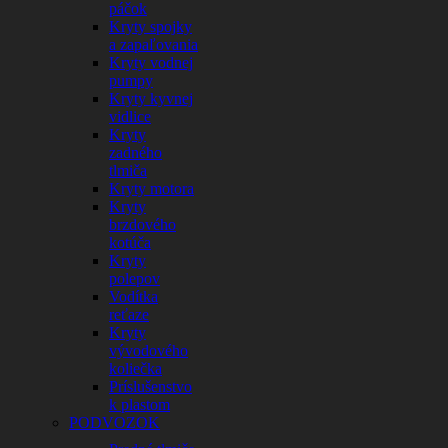
páčok
Kryty spojky
a zapaľovania
Kryty vodnej
pumpy
Kryty kyvnej
vidlice
Kryty
zadného
tlmiča
Kryty motora
Kryty
brzdového
kotúča
Kryty
polepov
Vodítka
reťaze
Kryty
vývodového
koliečka
Príslušenstvo
k plastom
PODVOZOK