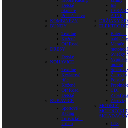
Moose Racing
zámky
Detské
Iné
okuliare
LEKÁR
Príslušenstvo
A INÉ
KOMBINÉZY
DRŽIAKY ŠP
BUNDY
ELEKTRODI
Textilné
Batérie a
Kožené
nabíjačky
Off Road
Merače
DRESY
motohodí
Sviečky
Detské
Vypínače
NOHAVICE
motora
Textilné
Smerovk
Kevlarové
Žiarovky
rifle
Poistky
Kožené
Prepínač
Off Road
CDI
Detské
Zapaľova
RUKAVICE
Zásuvky
MODELY
Športové –
MOTOCYKLO
Racing
SKLADAČK
Turistické –
Urban
1:18