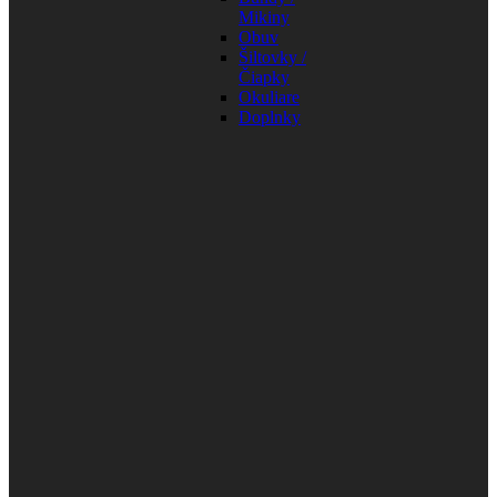
Mikiny
Obuv
Šiltovky /
Čiapky
Okuliare
Doplnky