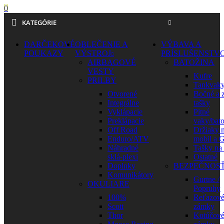
0
KATEGÓRIE
DARČEKOVÉ
OBLEČENIE A
VÝBAVA A
POUKAZY
VÝSTROJ
PRÍSLUŠENSTV
AIRBAGOVÉ
BATOŽINA
VESTY
Kufre
PRILBY
Tankvak
Otvorené
Bočné a 
Integrálne
tašky
Vyklápacie
Pitné
Preklápacie
vaky/bat
Off Road
Držiaky 
Enduro/ATV
mobil a 
Náhradné
Tašky na
sklá-plexi
Ostatné
Doplnky
BEZPEČNOS
Komunikátory
Gurtne /
OKULIARE
Popruhy
100%
Reťazov
Scott
zámky
Thor
Kotúčov