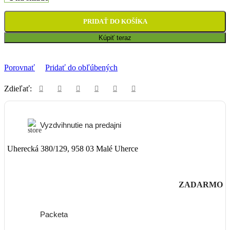
PRIDAŤ DO KOŠÍKA
Kúpiť teraz
Porovnať
Pridať do obľúbených
Zdieľať:
Vyzdvihnutie na predajni
Uherecká 380/129, 958 03 Malé Uherce
ZADARMO
Packeta