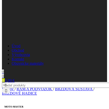
Úvod
Obchod
Výrobcovia
Kontakt
Obuvnícke materiály
0
0
0
0,00
€
Domov
/
RÁM A PODVOZOK
/
BRZDOVÁ SÚSTAVA
/
BRZDOVÉ HADICE
MOTO-MASTER