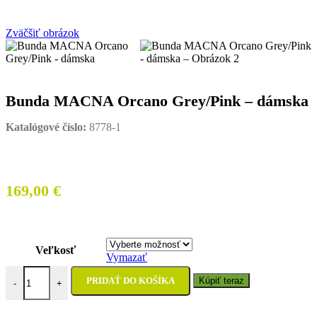
Zväčšiť obrázok
Bunda MACNA Orcano Grey/Pink – dámska
Katalógové číslo:
8778-1
169,00
€
Veľkosť
Vymazať
množstvo Bunda MACNA Orcano Grey/Pink - dámska
PRIDAŤ DO KOŠÍKA
Kúpiť teraz
-
+