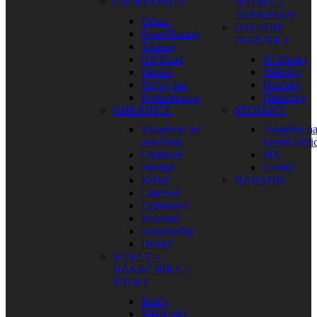
ČIŽMY/OBUV
NÁDRŽ –
TANKPADY
Urban
OSTATNÉ
Sport/Racing
DOPLNKY
Touring
Off Road
Kľúčenky
Detské
Nálepky
Voľný čas
Hrnčeky
Príslušenstvo
Dáždniky
CHRÁNIČE
STOJANY
Vkladacie do
Adaptéry n
oblečenia
kyvnú vidli
Chrbtové
MX
Hrudné
Cestné
Krčné
NÁRADIE
Lakťové
Ľadvinové
Kolenné
Korytnačky
Detské
KUKLY –
NÁKRČNÍKY –
ŠATKY
Kukly
Nákrčníky