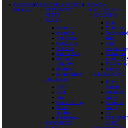
DARČEKOVÉ
OBLEČENIE A VÝSTROJ
VÝBAVA A
AIRBAGOVÉ
POUKAZY
PRÍSLUŠENSTVO
VESTY
BATOŽINA
PRILBY
Kufre
Otvorené
Tankvaky
Integrálne
Bočné a za
Vyklápacie
tašky
Preklápacie
Pitné
Off Road
vaky/batoh
Enduro/ATV
Držiaky na
Náhradné
mobil a GP
sklá-plexi
Tašky na st
Doplnky
Ostatné
Komunikátory
BEZPEČNOSŤ
OKULIARE
Gurtne /
100%
Popruhy
Scott
Reťazové
Thor
zámky
Moose Racing
Kotúčové
Detské
zámky
okuliare
Iné
Príslušenstvo
LEKÁRNI
KOMBINÉZY
A INÉ