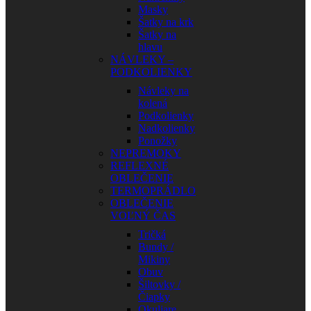
Masky
Šatky na krk
Šatky na
hlavu
NÁVLEKY –
PODKOLIENKY
Návleky na
kolená
Podkolienky
Nadkolienky
Ponožky
NEPREMOKY
REFLEXNÉ
OBLEČENIE
TERMOPRÁDLO
OBLEČENIE
VOĽNÝ ČAS
Tričká
Bundy /
Mikiny
Obuv
Šiltovky /
Čiapky
Okuliare