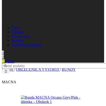
Úvod
Obchod
Výrobcovia
Kontakt
Obuvnícke materiály
0
0
0
0,00
€
Domov
/
OBLEČENIE A VÝSTROJ
/
BUNDY
MACNA