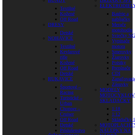
BUNDY
DRŽIAKY ŠPZ
ELEKTRODIEL
Textilné
Kožené
Batérie a
Off Road
nabíjačky
DRESY
Merače
motohodín
Detské
Sviečky N
NOHAVICE
Vypínače
Textilné
motora
Kevlarové
Smerovky
rifle
Žiarovky
Kožené
Poistky
Off Road
Prepínače
Detské
CDI
RUKAVICE
Zapaľovani
Zásuvky
Športové –
MODELY
Racing
MOTOCYKLOV
Turistické –
SKLADAČKY
Urban
Chopper –
1:18
Cruiser
1:12
Off Road
Skladačky 1
Detské
MOTOPLACHT
Príslušenstvo
NÁLEPKY NA