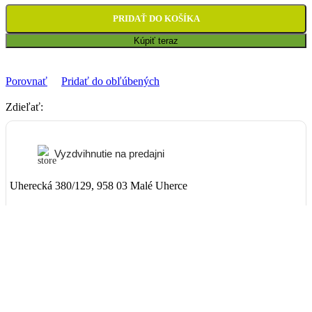
PRIDAŤ DO KOŠÍKA
Kúpiť teraz
Porovnať
Pridať do obľúbených
Zdieľať:
Vyzdvihnutie na predajni
Uherecká 380/129, 958 03 Malé Uherce
ZADARMO
Packeta
Nad 99€ doručenie ZADARMO