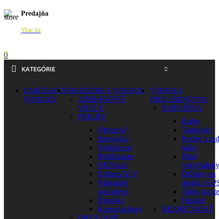
Predajňa
Viac tu
0
KATEGÓRIE
DARČEKOVÉ
OBLEČENIE A VÝSTROJ
VÝBAVA A
AIRBAGOVÉ
POUKAZY
PRÍSLUŠENSTVO
VESTY
BATOŽINA
PRILBY
Kufre
Otvorené
Tankvaky
Integrálne
Bočné a za
Vyklápacie
tašky
Preklápacie
Pitné
Off Road
vaky/batoh
Enduro/ATV
Držiaky na
Náhradné
mobil a GP
sklá-plexi
Tašky na st
Doplnky
Ostatné
Komunikátory
BEZPEČNOSŤ
OKULIARE