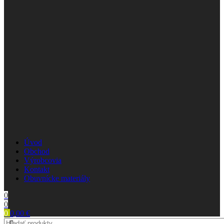
Úvod
Obchod
Výrobcovia
Kontakt
Obuvnícke materiály
0
0
0
0,00
€