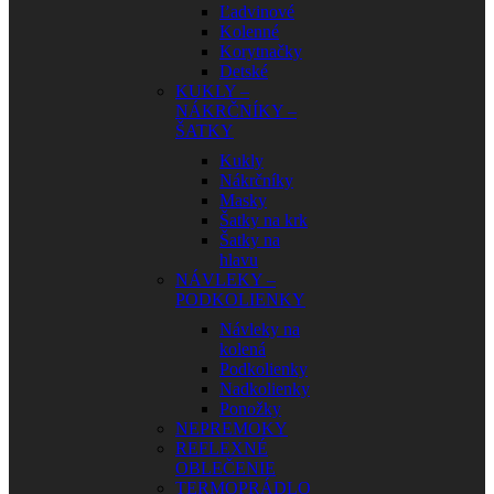
Ľadvinové
Kolenné
Korytnačky
Detské
KUKLY –
NÁKRČNÍKY –
ŠATKY
Kukly
Nákrčníky
Masky
Šatky na krk
Šatky na
hlavu
NÁVLEKY –
PODKOLIENKY
Návleky na
kolená
Podkolienky
Nadkolienky
Ponožky
NEPREMOKY
REFLEXNÉ
OBLEČENIE
TERMOPRÁDLO