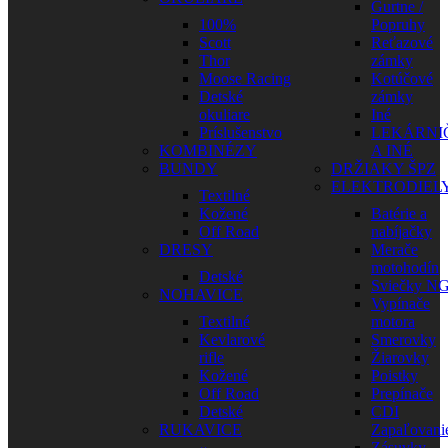
Gurtne /
100%
Popruhy
Scott
Reťazové
Thor
zámky
Moose Racing
Kotúčové
Detské
zámky
okuliare
Iné
Príslušenstvo
LEKÁRNI
KOMBINÉZY
A INÉ
BUNDY
DRŽIAKY ŠPZ
ELEKTRODIEL
Textilné
Kožené
Batérie a
Off Road
nabíjačky
DRESY
Merače
motohodín
Detské
Sviečky N
NOHAVICE
Vypínače
Textilné
motora
Kevlarové
Smerovky
rifle
Žiarovky
Kožené
Poistky
Off Road
Prepínače
Detské
CDI
RUKAVICE
Zapaľovani
Zásuvky