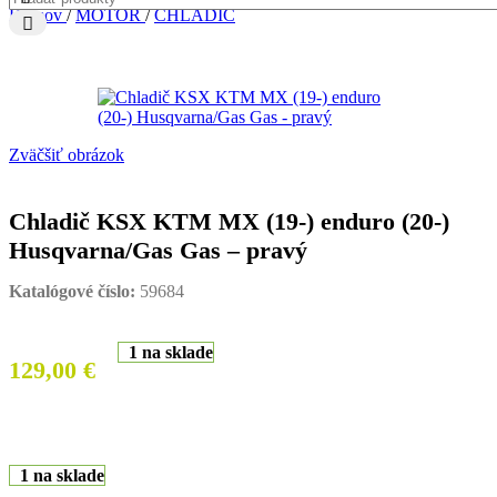
Domov
/
MOTOR
/
CHLADIČ
Zväčšiť obrázok
Chladič KSX KTM MX (19-) enduro (20-)
Husqvarna/Gas Gas – pravý
Katalógové číslo:
59684
1 na sklade
129,00
€
1 na sklade