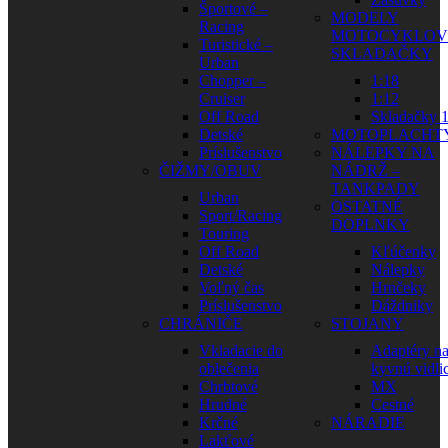
Športové –
MODELY
Racing
MOTOCYKLOV
Turistické –
SKLADAČKY
Urban
Chopper –
1:18
Cruiser
1:12
Off Road
Skladačky 1
Detské
MOTOPLACHT
Príslušenstvo
NÁLEPKY NA
ČIŽMY/OBUV
NÁDRŽ –
TANKPADY
Urban
OSTATNÉ
Sport/Racing
DOPLNKY
Touring
Off Road
Kľúčenky
Detské
Nálepky
Voľný čas
Hrnčeky
Príslušenstvo
Dáždniky
CHRÁNIČE
STOJANY
Vkladacie do
Adaptéry n
oblečenia
kyvnú vidli
Chrbtové
MX
Hrudné
Cestné
Krčné
NÁRADIE
Lakťové