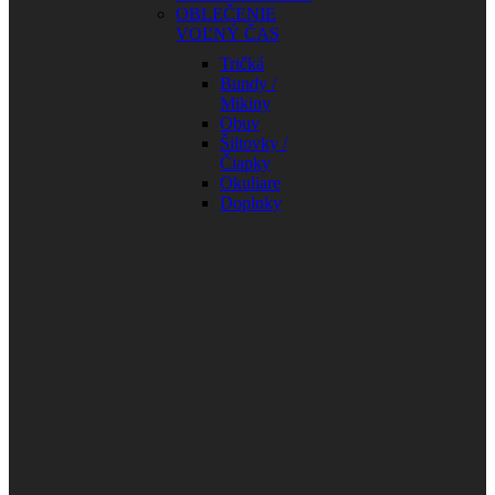
OBLEČENIE
VOĽNÝ ČAS
Tričká
Bundy /
Mikiny
Obuv
Šiltovky /
Čiapky
Okuliare
Doplnky