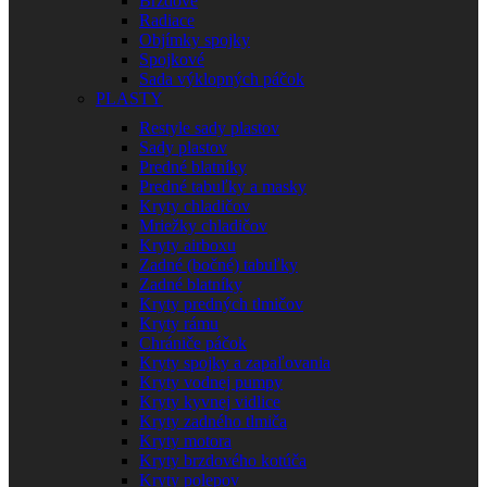
Brzdové
Radiace
Objímky spojky
Spojkové
Sada výklopných páčok
PLASTY
Restyle sady plastov
Sady plastov
Predné blatníky
Predné tabuľky a masky
Kryty chladičov
Mriežky chladičov
Kryty airboxu
Zadné (bočné) tabuľky
Zadné blatníky
Kryty predných tlmičov
Kryty rámu
Chrániče páčok
Kryty spojky a zapaľovania
Kryty vodnej pumpy
Kryty kyvnej vidlice
Kryty zadného tlmiča
Kryty motora
Kryty brzdového kotúča
Kryty polepov