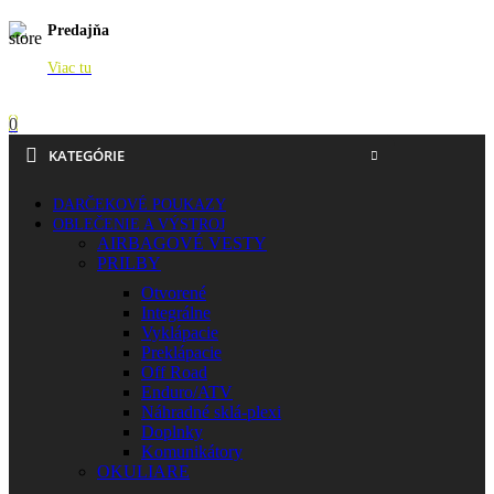
Predajňa
Viac tu
0
KATEGÓRIE
DARČEKOVÉ POUKAZY
OBLEČENIE A VÝSTROJ
AIRBAGOVÉ VESTY
PRILBY
Otvorené
Integrálne
Vyklápacie
Preklápacie
Off Road
Enduro/ATV
Náhradné sklá-plexi
Doplnky
Komunikátory
OKULIARE