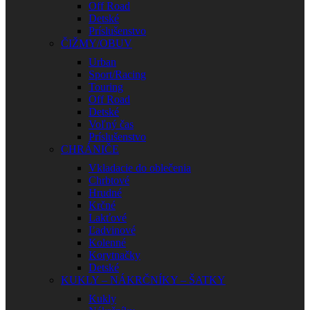
Off Road
Detské
Príslušenstvo
ČIŽMY/OBUV
Urban
Sport/Racing
Touring
Off Road
Detské
Voľný čas
Príslušenstvo
CHRÁNIČE
Vkladacie do oblečenia
Chrbtové
Hrudné
Krčné
Lakťové
Ľadvinové
Kolenné
Korytnačky
Detské
KUKLY – NÁKRČNÍKY – ŠATKY
Kukly