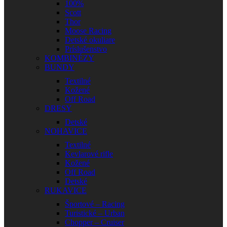
100%
Scott
Thor
Moose Racing
Detské okuliare
Príslušenstvo
KOMBINÉZY
BUNDY
Textilné
Kožené
Off Road
DRESY
Detské
NOHAVICE
Textilné
Kevlarové rifle
Kožené
Off Road
Detské
RUKAVICE
Športové – Racing
Turistické – Urban
Chopper – Cruiser