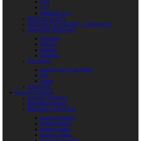
1:18
1:12
Skladačky 1:12
MOTOPLACHTY
NÁLEPKY NA NÁDRŽ – TANKPADY
OSTATNÉ DOPLNKY
Kľúčenky
Nálepky
Hrnčeky
Dáždniky
STOJANY
Adaptéry na kyvnú vidlicu
MX
Cestné
NÁRADIE
RÁM A PODVOZOK
KYVNÁ VIDLICA
PREPÁKOVANIE
BRZDOVÁ SÚSTAVA
Brzdové platničky
Brzdové kotúče
Brzdové hadice
Brzdové pedále
Opravné sady bŕzd