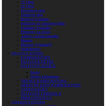
2T Oleje
4T Oleje
Prevodové oleje
Tlmičové oleje
Brzdové kvapaliny
Prípravky na vzduchové filtre
Chladiace kvapaliny
Prípravky na reťaze
Aditíva a motokozmetika
Magura
Motorex Výpredaj!!!
Príslušenstvo
PALIVOVÁ SÚSTAVA
KARBURÁTORY
PALIVOVÉ FILTRE
PALIVOVÉ HADICE
Spony
Hadice karburátora
TRYSKY KARBURÁTORA
OPRAVNÉ SADY KARBURÁTORA
TANKOVAČKY
PALIVOVÉ ČERPADLÁ
PRÍSLUŠENSTVO
VÝFUKOVÁ SÚSTAVA