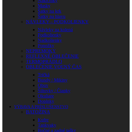
Nákrčníky
Masky
Šatky na krk
Šatky na hlavu
NÁVLEKY – PODKOLIENKY
Návleky na kolená
Podkolienky
Nadkolienky
Ponožky
NEPREMOKY
REFLEXNÉ OBLEČENIE
TERMOPRÁDLO
OBLEČENIE VOĽNÝ ČAS
Tričká
Bundy / Mikiny
Obuv
Šiltovky / Čiapky
Okuliare
Doplnky
VÝBAVA A PRÍSLUŠENSTVO
BATOŽINA
Kufre
Tankvaky
Bočné a zadné tašky