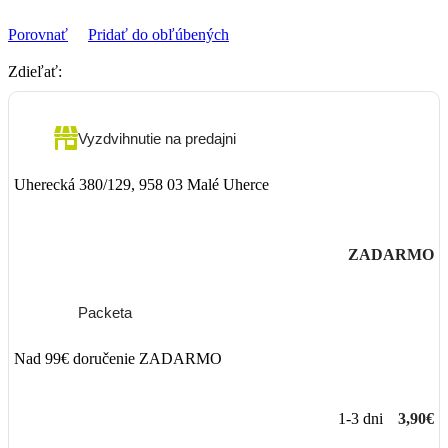
Porovnať
Pridať do obľúbených
Zdieľať:
Vyzdvihnutie na predajni
Uherecká 380/129, 958 03 Malé Uherce
ZADARMO
Packeta
Nad 99€ doručenie ZADARMO
1-3 dni
3,90€