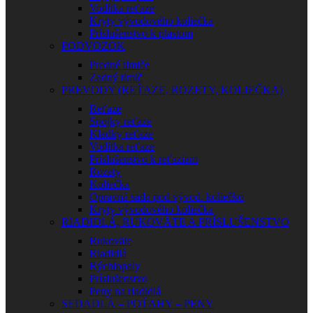
Vodítka reťaze
Kryty vývodového koliečka
Príslušenstvo k plastom
PODVOZOK
Predné tlmiče
Zadný tlmič
PREVODY (REŤAZE, ROZETY, KOLIEČKA)
Reťaze
Spojky reťaze
Kladky reťaze
Vodítka reťaze
Príslušenstvo k reťaziam
Rozety
Koliečka
Opravná sada pod vývod. koliečko
Kryty vývodového koliečka
RIADIDLÁ, RUKOVÄTE A PRÍSLUŠENSTVO
Rukoväte
Riadidlá
Rýchlopaly
Príslušenstvo
Peny na riadidlá
SEDADLÁ – POŤAHY – PENY