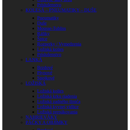
Príslušenstvo
KOLESÁ – PNEUMATIKY – DUŠE
Pneumatiky
Duše
Mousse-Tubliss
Ráfiky
Špice
Rozperky / Vymedzenia
Ložiská kolies
Príslušenstvo
LANKÁ
Brzdové
Plynové
Spojkové
LOŽISKÁ
Ložiská kolies
Ložiská krku riadenia
Ložiská zadného tlmiča
Ložiská kyvnej vidlice
Ložiská prepákovania
NAHRIEVÁKY
PÁČKY A OBJÍMKY