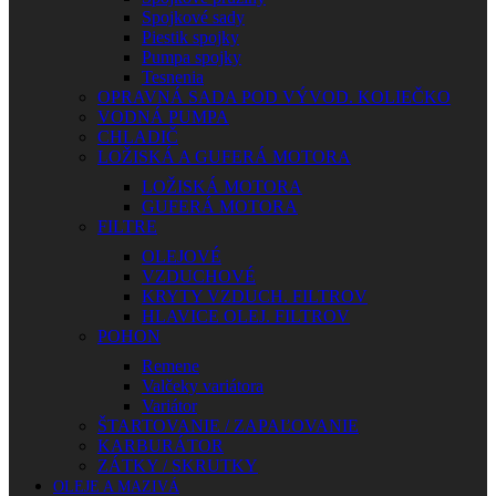
Spojkové sady
Piestik spojky
Pumpa spojky
Tesnenia
OPRAVNÁ SADA POD VÝVOD. KOLIEČKO
VODNÁ PUMPA
CHLADIČ
LOŽISKÁ A GUFERÁ MOTORA
LOŽISKÁ MOTORA
GUFERÁ MOTORA
FILTRE
OLEJOVÉ
VZDUCHOVÉ
KRYTY VZDUCH. FILTROV
HLAVICE OLEJ. FILTROV
POHON
Remene
Valčeky variátora
Variátor
ŠTARTOVANIE / ZAPAĽOVANIE
KARBURÁTOR
ZÁTKY / SKRUTKY
OLEJE A MAZIVÁ