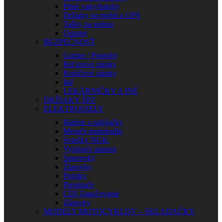
Pitné vaky/batohy
Držiaky na mobil a GPS
Tašky na stehno
Ostatné
BEZPEČNOSŤ
Gurtne / Popruhy
Reťazové zámky
Kotúčové zámky
Iné
LEKÁRNIČKY A INÉ
DRŽIAKY ŠPZ
ELEKTRODIELY
Batérie a nabíjačky
Merače motohodín
Sviečky NGK
Vypínače motora
Smerovky
Žiarovky
Poistky
Prepínače
CDI Zapaľovanie
Zásuvky
MODELY MOTOCYKLOV – SKLADAČKY