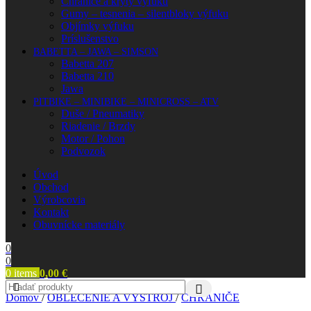
Chrániče a kryty výfuku
Gumy – tesnenia – silentbloky výfuku
Objímky výfuku
Príslušenstvo
BABETTA – JAWA – SIMSON
Babetta 207
Babetta 210
Jawa
PITBIKE – MINIBIKE – MINICROSS – ATV
Duše / Pneumatiky
Riadenie / Brzdy
Motor / Pohon
Podvozok
Úvod
Obchod
Výrobcovia
Kontakt
Obuvnícke materiály
0
0
0
items
0,00
€
Domov
/
OBLEČENIE A VÝSTROJ
/
CHRÁNIČE