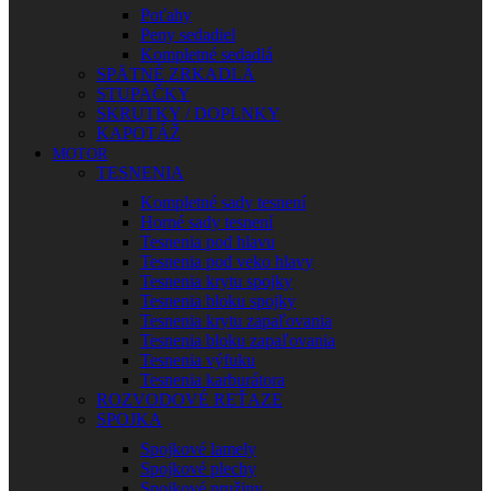
Poťahy
Peny sedadiel
Kompletné sedadlá
SPÄTNÉ ZRKADLÁ
STUPAČKY
SKRUTKY / DOPLNKY
KAPOTÁŽ
MOTOR
TESNENIA
Kompletné sady tesnení
Horné sady tesnení
Tesnenia pod hlavu
Tesnenia pod veko hlavy
Tesnenia krytu spojky
Tesnenia bloku spojky
Tesnenia krytu zapaľovania
Tesnenia bloku zapaľovania
Tesnenia výfuku
Tesnenia karburátora
ROZVODOVÉ REŤAZE
SPOJKA
Spojkové lamely
Spojkové plechy
Spojkové pružiny