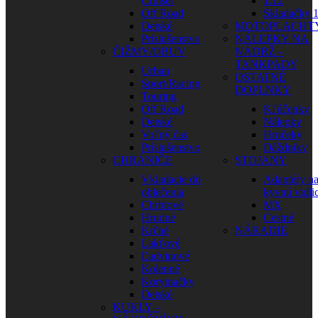
Cruiser
1:12
Off Road
Skladačky 1
Detské
MOTOPLACHT
Príslušenstvo
NÁLEPKY NA
ČIŽMY/OBUV
NÁDRŽ –
TANKPADY
Urban
OSTATNÉ
Sport/Racing
DOPLNKY
Touring
Off Road
Kľúčenky
Detské
Nálepky
Voľný čas
Hrnčeky
Príslušenstvo
Dáždniky
CHRÁNIČE
STOJANY
Vkladacie do
Adaptéry n
oblečenia
kyvnú vidli
Chrbtové
MX
Hrudné
Cestné
Krčné
NÁRADIE
Lakťové
Ľadvinové
Kolenné
Korytnačky
Detské
KUKLY –