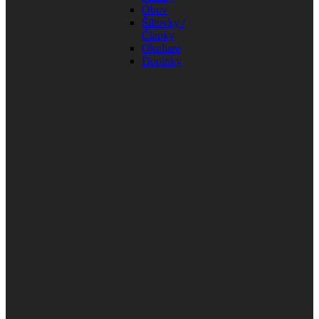
Obuv
Šiltovky /
Čiapky
Okuliare
Doplnky