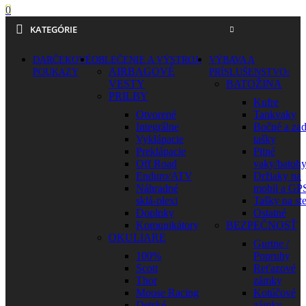
0
KATEGÓRIE
DARČEKOVÉ
OBLEČENIE A VÝSTROJ
VÝBAVA A
AIRBAGOVÉ
POUKAZY
PRÍSLUŠENSTVO
VESTY
BATOŽINA
PRILBY
Kufre
Otvorené
Tankvaky
Integrálne
Bočné a za
Vyklápacie
tašky
Preklápacie
Pitné
Off Road
vaky/batoh
Enduro/ATV
Držiaky na
Náhradné
mobil a GP
sklá-plexi
Tašky na st
Doplnky
Ostatné
Komunikátory
BEZPEČNOSŤ
OKULIARE
Gurtne /
100%
Popruhy
Scott
Reťazové
Thor
zámky
Moose Racing
Kotúčové
Detské
zámky