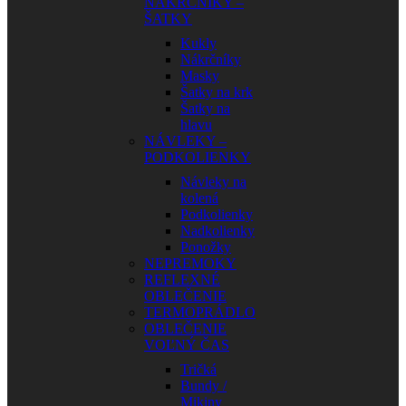
NÁKRČNÍKY –
ŠATKY
Kukly
Nákrčníky
Masky
Šatky na krk
Šatky na
hlavu
NÁVLEKY –
PODKOLIENKY
Návleky na
kolená
Podkolienky
Nadkolienky
Ponožky
NEPREMOKY
REFLEXNÉ
OBLEČENIE
TERMOPRÁDLO
OBLEČENIE
VOĽNÝ ČAS
Tričká
Bundy /
Mikiny