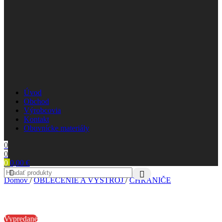
Úvod
Obchod
Výrobcovia
Kontakt
Obuvnícke materiály
0
0
0
0,00
€
Domov
/
OBLEČENIE A VÝSTROJ
/
CHRÁNIČE
Vypredané