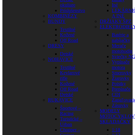
okuliare
Iné
Príslušenstvo
LEKÁRNI
KOMBINÉZY
A INÉ
BUNDY
DRŽIAKY ŠPZ
ELEKTRODIEL
Textilné
Kožené
Batérie a
Off Road
nabíjačky
DRESY
Merače
motohodín
Detské
Sviečky N
NOHAVICE
Vypínače
Textilné
motora
Kevlarové
Smerovky
rifle
Žiarovky
Kožené
Poistky
Off Road
Prepínače
Detské
CDI
RUKAVICE
Zapaľovani
Zásuvky
Športové –
MODELY
Racing
MOTOCYKLOV
Turistické –
SKLADAČKY
Urban
Chopper –
1:18