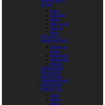
NÁKRČNÍKY –
ŠATKY
Kukly
Nákrčníky
Masky
Šatky na krk
Šatky na
hlavu
NÁVLEKY –
PODKOLIENKY
Návleky na
kolená
Podkolienky
Nadkolienky
Ponožky
NEPREMOKY
REFLEXNÉ
OBLEČENIE
TERMOPRÁDLO
OBLEČENIE
VOĽNÝ ČAS
Tričká
Bundy /
Mikiny