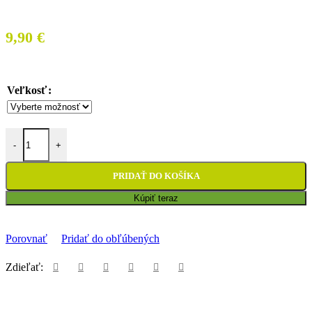
9,90
€
Veľkosť
množstvo Chrániče dlane Acerbis Green
-
+
PRIDAŤ DO KOŠÍKA
Kúpiť teraz
Porovnať
Pridať do obľúbených
Zdieľať: