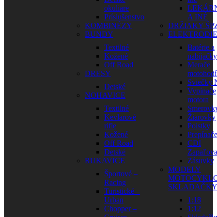
okuliare
LEKÁR
Príslušenstvo
A INÉ
KOMBINÉZY
DRŽIAKY ŠP
BUNDY
ELEKTRODI
Textilné
Batérie a
Kožené
nabíjačky
Off Road
Merače
DRESY
motohodí
Sviečky
Detské
Vypínače
NOHAVICE
motora
Textilné
Smerovk
Kevlarové
Žiarovky
rifle
Poistky
Kožené
Prepínač
Off Road
CDI
Detské
Zapaľova
RUKAVICE
Zásuvky
MODELY
Športové –
MOTOCYKLO
Racing
SKLADAČK
Turistické –
Urban
1:18
Chopper –
1:12