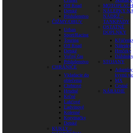
Cruiser
Skladačk
Off Road
MOTOPLAC
Detské
NÁLEPKY N
Príslušenstvo
NÁDRŽ –
ČIŽMY/OBUV
TANKPADY
OSTATNÉ
Urban
DOPLNKY
Sport/Racing
Touring
Kľúčenk
Off Road
Nálepky
Detské
Hrnčeky
Voľný čas
Dáždnik
Príslušenstvo
STOJANY
CHRÁNIČE
Adaptéry
Vkladacie do
kyvnú vid
oblečenia
MX
Chrbtové
Cestné
Hrudné
NÁRADIE
Krčné
Lakťové
Ľadvinové
Kolenné
Korytnačky
Detské
KUKLY –