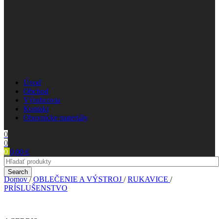
Úvod
Obchod
Výrobcovia
Kontakt
Obuvnícke materiály
0
0
0
0,00
€
Search
Domov
/
OBLEČENIE A VÝSTROJ
/
RUKAVICE
/
PRÍSLUŠENSTVO