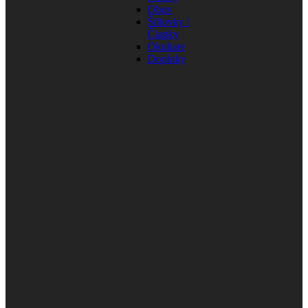
Obuv
Šiltovky /
Čiapky
Okuliare
Doplnky