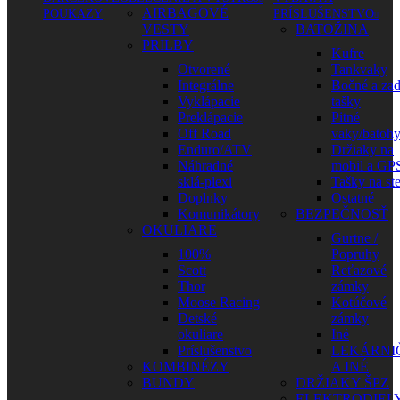
AIRBAGOVÉ
POUKAZY
PRÍSLUŠENSTVO
VESTY
BATOŽINA
PRILBY
Kufre
Otvorené
Tankvaky
Integrálne
Bočné a za
Vyklápacie
tašky
Preklápacie
Pitné
Off Road
vaky/batoh
Enduro/ATV
Držiaky na
Náhradné
mobil a GP
sklá-plexi
Tašky na st
Doplnky
Ostatné
Komunikátory
BEZPEČNOSŤ
OKULIARE
Gurtne /
100%
Popruhy
Scott
Reťazové
Thor
zámky
Moose Racing
Kotúčové
Detské
zámky
okuliare
Iné
Príslušenstvo
LEKÁRNI
KOMBINÉZY
A INÉ
BUNDY
DRŽIAKY ŠPZ
ELEKTRODIEL