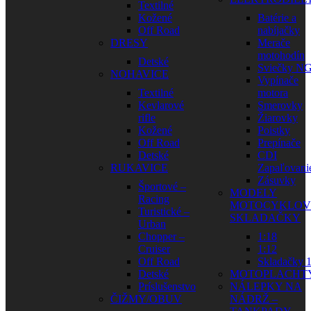
Textilné
Kožené
Batérie a
Off Road
nabíjačky
DRESY
Merače
motohodín
Detské
Sviečky N
NOHAVICE
Vypínače
Textilné
motora
Kevlarové
Smerovky
rifle
Žiarovky
Kožené
Poistky
Off Road
Prepínače
Detské
CDI
RUKAVICE
Zapaľovani
Zásuvky
Športové –
MODELY
Racing
MOTOCYKLOV
Turistické –
SKLADAČKY
Urban
Chopper –
1:18
Cruiser
1:12
Off Road
Skladačky 1
Detské
MOTOPLACHT
Príslušenstvo
NÁLEPKY NA
ČIŽMY/OBUV
NÁDRŽ –