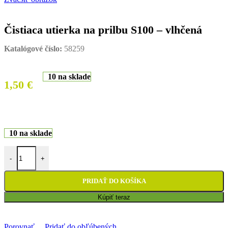
Čistiaca utierka na prilbu S100 – vlhčená
Katalógové číslo:
58259
10 na sklade
1,50
€
10 na sklade
množstvo Čistiaca utierka na prilbu S100 - vlhčená
-
+
PRIDAŤ DO KOŠÍKA
Kúpiť teraz
Porovnať
Pridať do obľúbených