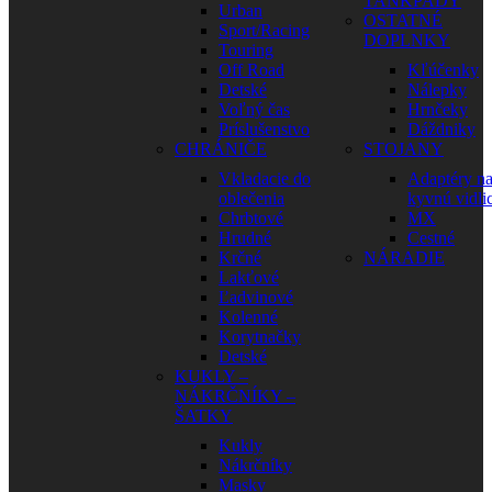
TANKPADY
Urban
OSTATNÉ
Sport/Racing
DOPLNKY
Touring
Off Road
Kľúčenky
Detské
Nálepky
Voľný čas
Hrnčeky
Príslušenstvo
Dáždniky
CHRÁNIČE
STOJANY
Vkladacie do
Adaptéry n
oblečenia
kyvnú vidli
Chrbtové
MX
Hrudné
Cestné
Krčné
NÁRADIE
Lakťové
Ľadvinové
Kolenné
Korytnačky
Detské
KUKLY –
NÁKRČNÍKY –
ŠATKY
Kukly
Nákrčníky
Masky