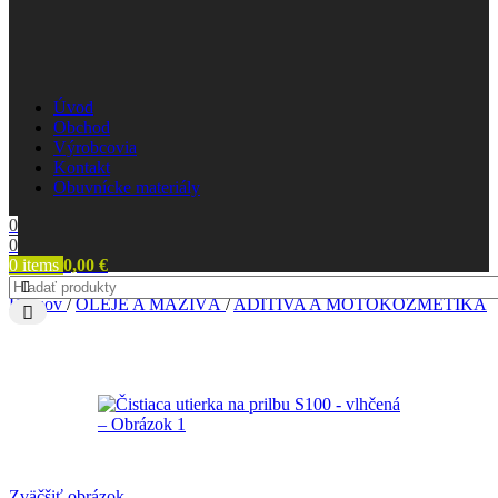
Úvod
Obchod
Výrobcovia
Kontakt
Obuvnícke materiály
0
0
0
items
0,00
€
Domov
/
OLEJE A MAZIVÁ
/
ADITÍVA A MOTOKOZMETIKA
Zväčšiť obrázok