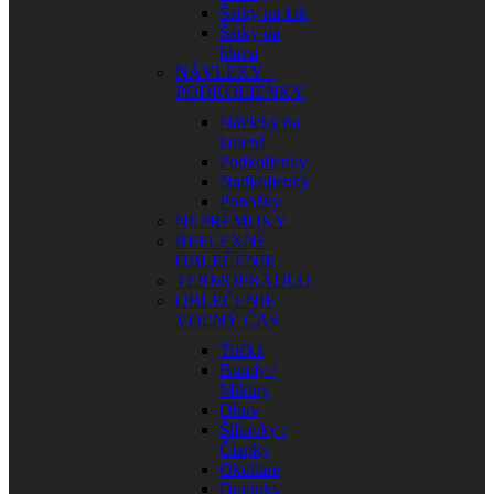
Šatky na krk
Šatky na
hlavu
NÁVLEKY –
PODKOLIENKY
Návleky na
kolená
Podkolienky
Nadkolienky
Ponožky
NEPREMOKY
REFLEXNÉ
OBLEČENIE
TERMOPRÁDLO
OBLEČENIE
VOĽNÝ ČAS
Tričká
Bundy /
Mikiny
Obuv
Šiltovky /
Čiapky
Okuliare
Doplnky